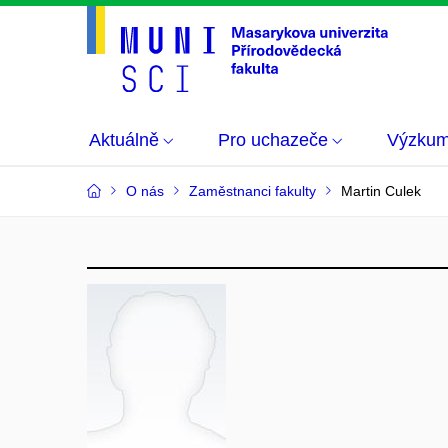
Aktuálně
Pro uchazeče
Výzku
O nás
Zaměstnanci fakulty
Martin Culek