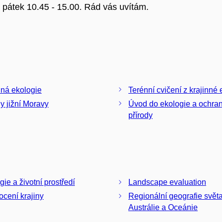
pátek 10.45 - 15.00. Rád vás uvítám.
nná ekologie
Terénní cvičení z krajinné 
ny jižní Moravy
Úvod do ekologie a ochra
přírody
gie a životní prostředí
Landscape evaluation
cení krajiny
Regionální geografie světa 
Austrálie a Oceánie