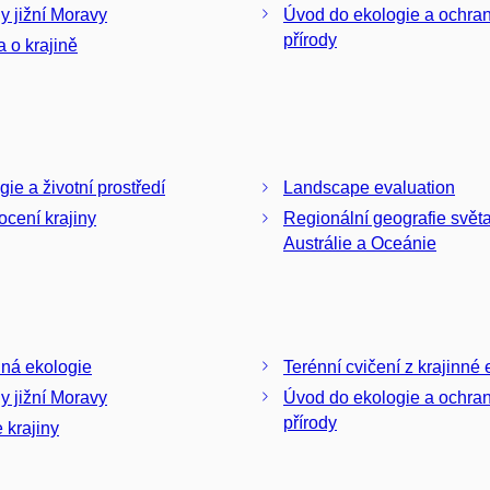
ny jižní Moravy
Úvod do ekologie a ochra
přírody
 o krajině
gie a životní prostředí
Landscape evaluation
cení krajiny
Regionální geografie světa 
Austrálie a Oceánie
nná ekologie
Terénní cvičení z krajinné 
ny jižní Moravy
Úvod do ekologie a ochra
přírody
 krajiny