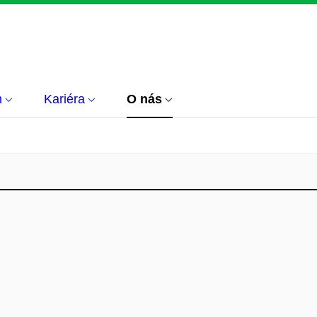
m
Kariéra
O nás