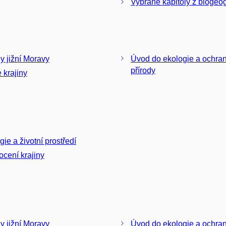
Vybrané kapitoly z biogeog
ny jižní Moravy
Úvod do ekologie a ochra
přírody
 krajiny
gie a životní prostředí
cení krajiny
ny jižní Moravy
Úvod do ekologie a ochra