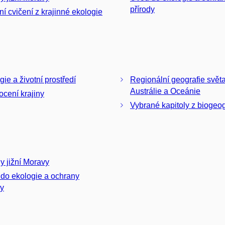
přírody
ní cvičení z krajinné ekologie
gie a životní prostředí
Regionální geografie světa 
Austrálie a Oceánie
cení krajiny
Vybrané kapitoly z biogeog
ny jižní Moravy
do ekologie a ochrany
dy