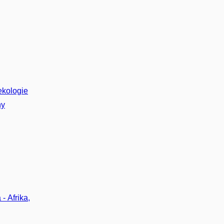
ekologie
ny
- Afrika,