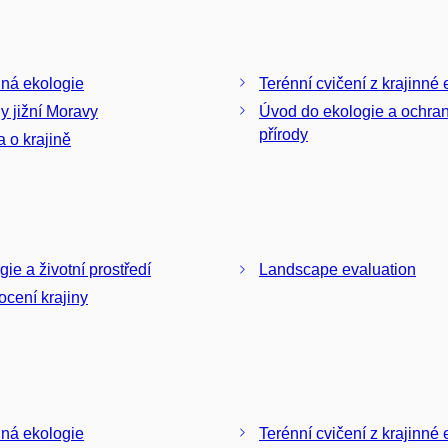
nná ekologie
Terénní cvičení z krajinné 
ny jižní Moravy
Úvod do ekologie a ochra
přírody
 o krajině
gie a životní prostředí
Landscape evaluation
cení krajiny
nná ekologie
Terénní cvičení z krajinné 