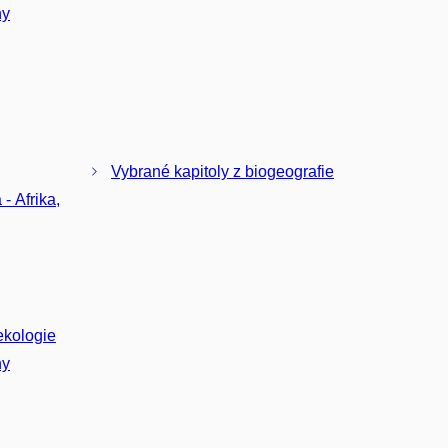
ny
Vybrané kapitoly z biogeografie
- Afrika,
ekologie
ny