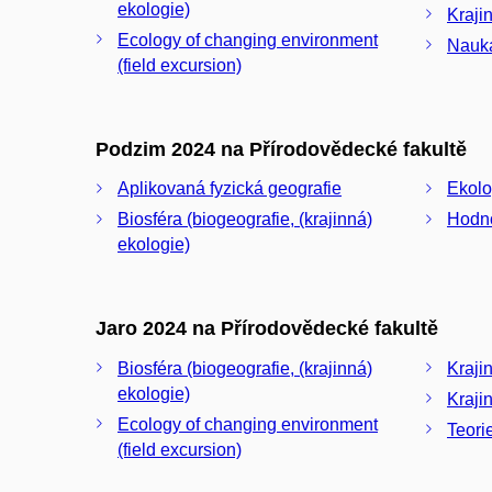
ekologie)
Kraji
Ecology of changing environment
Nauka
(field excursion)
Podzim 2024 na Přírodovědecké fakultě
Aplikovaná fyzická geografie
Ekolo
Biosféra (biogeografie, (krajinná)
Hodno
ekologie)
Jaro 2024 na Přírodovědecké fakultě
Biosféra (biogeografie, (krajinná)
Kraji
ekologie)
Kraji
Ecology of changing environment
Teorie
(field excursion)