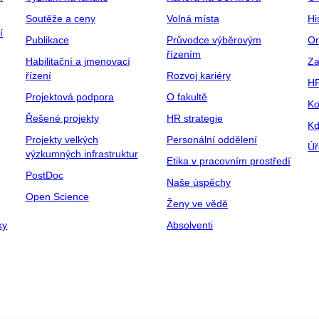
Soutěže a ceny
Volná místa
Hi
í
Publikace
Průvodce výběrovým
Or
řízením
Habilitační a jmenovací
Za
řízení
Rozvoj kariéry
H
Projektová podpora
O fakultě
Ko
Řešené projekty
HR strategie
Kd
Projekty velkých
Personální oddělení
Úř
výzkumných infrastruktur
Etika v pracovním prostředí
PostDoc
Naše úspěchy
Open Science
Ženy ve vědě
ky
Absolventi