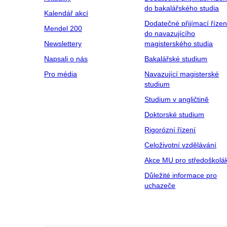
do bakalářského studia
Kalendář akcí
Dodatečné přijímací řízen
Mendel 200
do navazujícího
Newslettery
magisterského studia
Napsali o nás
Bakalářské studium
Pro média
Navazující magisterské
studium
Studium v angličtině
Doktorské studium
Rigorózní řízení
Celoživotní vzdělávání
Akce MU pro středoškolá
Důležité informace pro
uchazeče