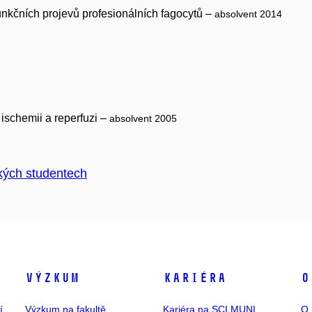
unkčních projevů profesionálních fagocytů –
absolvent 2014
ischemii a reperfuzi –
absolvent 2005
kých studentech
Výzkum
Kariéra
O
í
Výzkum na fakultě
Kariéra na SCI MUNI
O 