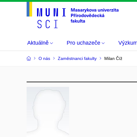
Aktuálně
Pro uchazeče
Výzku
O nás
Zaměstnanci fakulty
Milan Číž