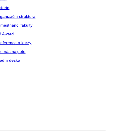
storie
ganizační struktura
městnanci fakulty
R Award
nference a kurzy
e nás najdete
ední deska