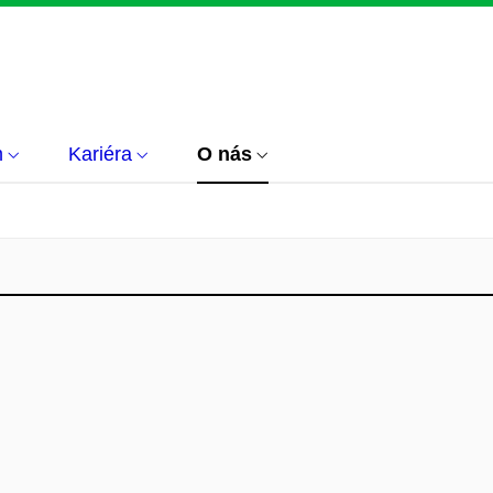
m
Kariéra
O nás