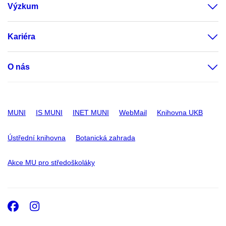
Výzkum
Kariéra
O nás
MUNI
IS MUNI
INET MUNI
WebMail
Knihovna UKB
Ústřední knihovna
Botanická zahrada
Akce MU pro středoškoláky
Facebook
Instagram