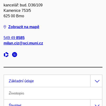
kancelář: bud. D36/109
Kamenice 753/5
625 00 Brno
Zobrazit na mapě
549 49
8585
milan.ciz@sci.muni.cz
Základní údaje
Životopis
Školitel