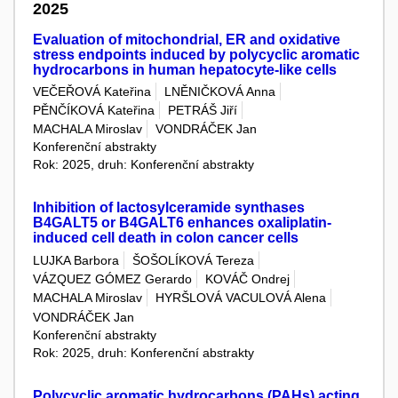
2025
Evaluation of mitochondrial, ER and oxidative
stress endpoints induced by polycyclic aromatic
hydrocarbons in human hepatocyte-like cells
VEČEŘOVÁ Kateřina
LNĚNIČKOVÁ Anna
PĚNČÍKOVÁ Kateřina
PETRÁŠ Jiří
MACHALA Miroslav
VONDRÁČEK Jan
Konferenční abstrakty
Rok: 2025, druh: Konferenční abstrakty
Inhibition of lactosylceramide synthases
B4GALT5 or B4GALT6 enhances oxaliplatin-
induced cell death in colon cancer cells
LUJKA Barbora
ŠOŠOLÍKOVÁ Tereza
VÁZQUEZ GÓMEZ Gerardo
KOVÁČ Ondrej
MACHALA Miroslav
HYRŠLOVÁ VACULOVÁ Alena
VONDRÁČEK Jan
Konferenční abstrakty
Rok: 2025, druh: Konferenční abstrakty
Polycyclic aromatic hydrocarbons (PAHs) acting