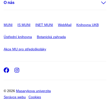
O nás
MUNI
IS MUNI
INET MUNI
WebMail
Knihovna UKB
Ústřední knihovna
Botanická zahrada
Akce MU pro středoškoláky
Facebook
Instagram
© 2026
Masarykova univerzita
Správce webu
Cookies