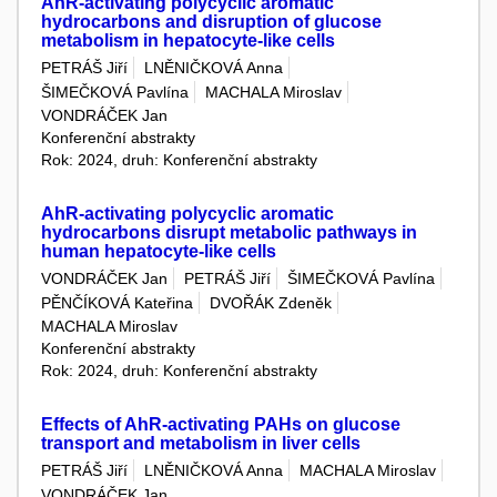
AhR-activating polycyclic aromatic
hydrocarbons and disruption of glucose
metabolism in hepatocyte-like cells
PETRÁŠ Jiří
LNĚNIČKOVÁ Anna
ŠIMEČKOVÁ Pavlína
MACHALA Miroslav
VONDRÁČEK Jan
Konferenční abstrakty
Rok: 2024, druh: Konferenční abstrakty
AhR-activating polycyclic aromatic
hydrocarbons disrupt metabolic pathways in
human hepatocyte-like cells
VONDRÁČEK Jan
PETRÁŠ Jiří
ŠIMEČKOVÁ Pavlína
PĚNČÍKOVÁ Kateřina
DVOŘÁK Zdeněk
MACHALA Miroslav
Konferenční abstrakty
Rok: 2024, druh: Konferenční abstrakty
Effects of AhR-activating PAHs on glucose
transport and metabolism in liver cells
PETRÁŠ Jiří
LNĚNIČKOVÁ Anna
MACHALA Miroslav
VONDRÁČEK Jan