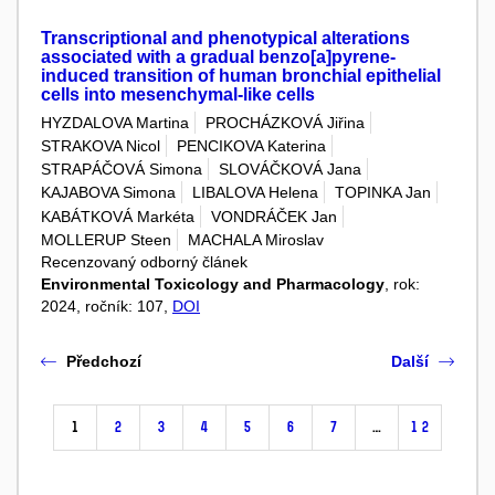
Transcriptional and phenotypical alterations
associated with a gradual benzo[a]pyrene-
induced transition of human bronchial epithelial
cells into mesenchymal-like cells
HYZDALOVA Martina
PROCHÁZKOVÁ Jiřina
STRAKOVA Nicol
PENCIKOVA Katerina
STRAPÁČOVÁ Simona
SLOVÁČKOVÁ Jana
KAJABOVA Simona
LIBALOVA Helena
TOPINKA Jan
KABÁTKOVÁ Markéta
VONDRÁČEK Jan
MOLLERUP Steen
MACHALA Miroslav
Recenzovaný odborný článek
Environmental Toxicology and Pharmacology
, rok:
2024, ročník: 107,
DOI
Předchozí
Další
1
2
3
4
5
6
7
…
12