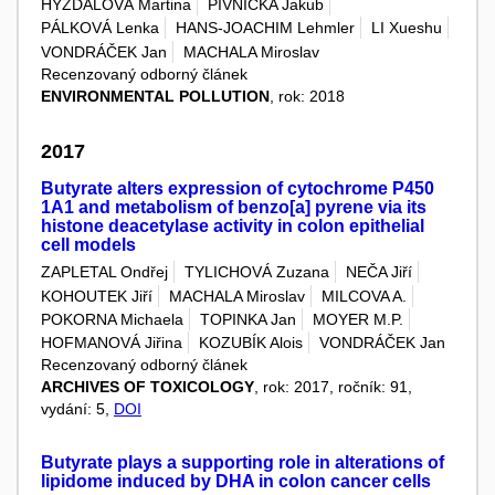
HÝŽĎALOVÁ Martina
PIVNIČKA Jakub
PÁLKOVÁ Lenka
HANS-JOACHIM Lehmler
LI Xueshu
VONDRÁČEK Jan
MACHALA Miroslav
Recenzovaný odborný článek
ENVIRONMENTAL POLLUTION
, rok: 2018
2017
Butyrate alters expression of cytochrome P450
1A1 and metabolism of benzo[a] pyrene via its
histone deacetylase activity in colon epithelial
cell models
ZAPLETAL Ondřej
TYLICHOVÁ Zuzana
NEČA Jiří
KOHOUTEK Jiří
MACHALA Miroslav
MILCOVA A.
POKORNA Michaela
TOPINKA Jan
MOYER M.P.
HOFMANOVÁ Jiřina
KOZUBÍK Alois
VONDRÁČEK Jan
Recenzovaný odborný článek
ARCHIVES OF TOXICOLOGY
, rok: 2017, ročník: 91,
vydání: 5,
DOI
Butyrate plays a supporting role in alterations of
lipidome induced by DHA in colon cancer cells