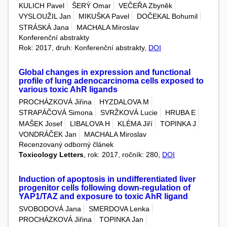
KULICH Pavel
ŠERÝ Omar
VEČEŘA Zbyněk
VYSLOUŽIL Jan
MIKUŠKA Pavel
DOČEKAL Bohumil
STRÁSKÁ Jana
MACHALA Miroslav
Konferenční abstrakty
Rok: 2017, druh: Konferenční abstrakty,
DOI
Global changes in expression and functional
profile of lung adenocarcinoma cells exposed to
various toxic AhR ligands
PROCHÁZKOVÁ Jiřina
HYZDALOVA M
STRAPÁČOVÁ Simona
SVRŽKOVÁ Lucie
HRUBA E
MAŠEK Josef
LIBALOVA H
KLÉMA Jiří
TOPINKA J
VONDRÁČEK Jan
MACHALA Miroslav
Recenzovaný odborný článek
Toxicology Letters
, rok: 2017, ročník: 280,
DOI
Induction of apoptosis in undifferentiated liver
progenitor cells following down-regulation of
YAP1/TAZ and exposure to toxic AhR ligand
SVOBODOVÁ Jana
SMERDOVA Lenka
PROCHÁZKOVÁ Jiřina
TOPINKA Jan