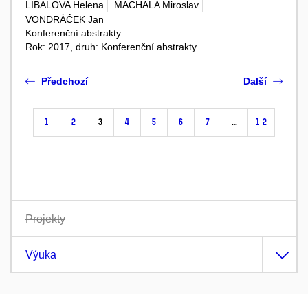
LIBALOVA Helena
MACHALA Miroslav
VONDRÁČEK Jan
Konferenční abstrakty
Rok: 2017, druh: Konferenční abstrakty
Předchozí
Další
1
2
3
4
5
6
7
…
12
Projekty
Výuka