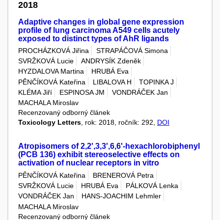
2018
Adaptive changes in global gene expression
profile of lung carcinoma A549 cells acutely
exposed to distinct types of AhR ligands
PROCHÁZKOVÁ Jiřina
STRAPÁČOVÁ Simona
SVRŽKOVÁ Lucie
ANDRYSÍK Zdeněk
HYZDALOVA Martina
HRUBÁ Eva
PĚNČÍKOVÁ Kateřina
LIBALOVA H
TOPINKA J
KLÉMA Jiří
ESPINOSA JM
VONDRÁČEK Jan
MACHALA Miroslav
Recenzovaný odborný článek
Toxicology Letters
, rok: 2018, ročník: 292,
DOI
Atropisomers of 2,2',3,3',6,6'-hexachlorobiphenyl
(PCB 136) exhibit stereoselective effects on
activation of nuclear receptors in vitro
PĚNČÍKOVÁ Kateřina
BRENEROVÁ Petra
SVRŽKOVÁ Lucie
HRUBÁ Eva
PÁLKOVÁ Lenka
VONDRÁČEK Jan
HANS-JOACHIM Lehmler
MACHALA Miroslav
Recenzovaný odborný článek