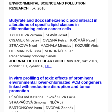
ENVIRONMENTAL SCIENCE AND POLLUTION
RESEARCH
, rok: 2018
Butyrate and docosahexaenoic acid interact in
alterations of specific lipid classes in
differentiating colon cancer cells.
TYLICHOVÁ Zuzana
SLAVÍK Josef
CIGANEK Miroslav
OVESNÁ Petra
KRČMÁŘ Pavel
STRAKOVÁ Nicol
MACHALA Miroslav
KOZUBÍK Alois
HOFMANOVÁ Jiřina
VONDRÁČEK Jan
Recenzovaný odborný článek
JOURNAL OF CELLULAR BIOCHEMISTRY
, rok: 2018,
ročník: 119, vydání: 6,
DOI
In vitro profiling of toxic effects of prominent
environmental lower-chlorinated PCB congeners
linked with endocrine disruption and tumor
promotion
PĚNČÍKOVÁ Kateřina
SVRŽKOVÁ Lucie
STRAPÁČOVÁ Simona
NEČA Jiří
BARTOŇKOVÁ Iveta
DVOŘÁK Zdeněk