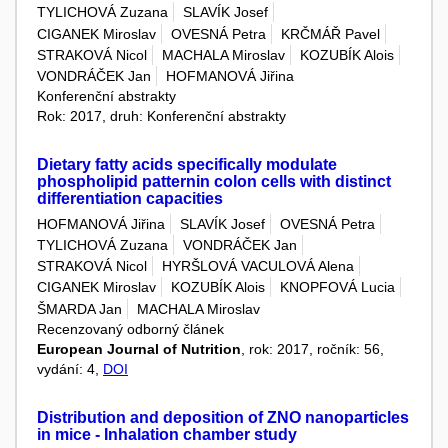
TYLICHOVÁ Zuzana
SLAVÍK Josef
CIGANEK Miroslav
OVESNÁ Petra
KRČMÁŘ Pavel
STRAKOVÁ Nicol
MACHALA Miroslav
KOZUBÍK Alois
VONDRÁČEK Jan
HOFMANOVÁ Jiřina
Konferenční abstrakty
Rok: 2017, druh: Konferenční abstrakty
Dietary fatty acids specifically modulate
phospholipid patternin colon cells with distinct
differentiation capacities
HOFMANOVÁ Jiřina
SLAVÍK Josef
OVESNÁ Petra
TYLICHOVÁ Zuzana
VONDRÁČEK Jan
STRAKOVÁ Nicol
HYRŠLOVÁ VACULOVÁ Alena
CIGANEK Miroslav
KOZUBÍK Alois
KNOPFOVÁ Lucia
ŠMARDA Jan
MACHALA Miroslav
Recenzovaný odborný článek
European Journal of Nutrition
, rok: 2017, ročník: 56,
vydání: 4,
DOI
Distribution and deposition of ZNO nanoparticles
in mice - Inhalation chamber study