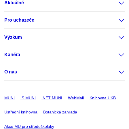
Aktuálně
Pro uchazeče
Výzkum
Kariéra
O nás
MUNI
IS MUNI
INET MUNI
WebMail
Knihovna UKB
Ústřední knihovna
Botanická zahrada
Akce MU pro středoškoláky