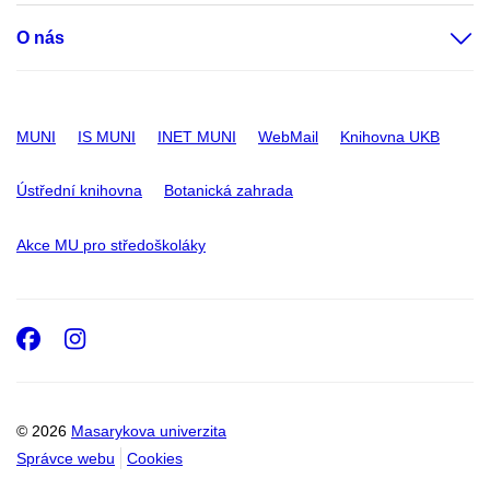
O nás
MUNI
IS MUNI
INET MUNI
WebMail
Knihovna UKB
Ústřední knihovna
Botanická zahrada
Akce MU pro středoškoláky
Facebook
Instagram
© 2026
Masarykova univerzita
Správce webu
Cookies