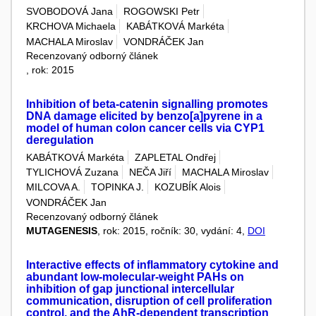
SVOBODOVÁ Jana
ROGOWSKI Petr
KRCHOVA Michaela
KABÁTKOVÁ Markéta
MACHALA Miroslav
VONDRÁČEK Jan
Recenzovaný odborný článek
, rok: 2015
Inhibition of beta-catenin signalling promotes
DNA damage elicited by benzo[a]pyrene in a
model of human colon cancer cells via CYP1
deregulation
KABÁTKOVÁ Markéta
ZAPLETAL Ondřej
TYLICHOVÁ Zuzana
NEČA Jiří
MACHALA Miroslav
MILCOVA A.
TOPINKA J.
KOZUBÍK Alois
VONDRÁČEK Jan
Recenzovaný odborný článek
MUTAGENESIS
, rok: 2015, ročník: 30, vydání: 4,
DOI
Interactive effects of inflammatory cytokine and
abundant low-molecular-weight PAHs on
inhibition of gap junctional intercellular
communication, disruption of cell proliferation
control, and the AhR-dependent transcription