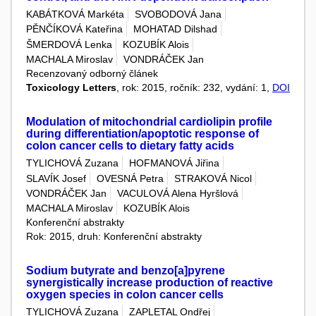
KABÁTKOVÁ Markéta
SVOBODOVÁ Jana
PĚNČÍKOVÁ Kateřina
MOHATAD Dilshad
ŠMERDOVÁ Lenka
KOZUBÍK Alois
MACHALA Miroslav
VONDRÁČEK Jan
Recenzovaný odborný článek
Toxicology Letters
, rok: 2015, ročník: 232, vydání: 1,
DOI
Modulation of mitochondrial cardiolipin profile
during differentiation/apoptotic response of
colon cancer cells to dietary fatty acids
TYLICHOVÁ Zuzana
HOFMANOVÁ Jiřina
SLAVÍK Josef
OVESNÁ Petra
STRAKOVÁ Nicol
VONDRÁČEK Jan
VACULOVÁ Alena Hyršlová
MACHALA Miroslav
KOZUBÍK Alois
Konferenční abstrakty
Rok: 2015, druh: Konferenční abstrakty
Sodium butyrate and benzo[a]pyrene
synergistically increase production of reactive
oxygen species in colon cancer cells
TYLICHOVÁ Zuzana
ZAPLETAL Ondřej