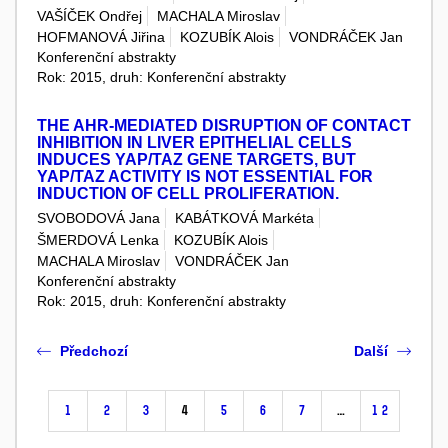
VAŠÍČEK Ondřej
MACHALA Miroslav
HOFMANOVÁ Jiřina
KOZUBÍK Alois
VONDRÁČEK Jan
Konferenční abstrakty
Rok: 2015, druh: Konferenční abstrakty
THE AHR-MEDIATED DISRUPTION OF CONTACT
INHIBITION IN LIVER EPITHELIAL CELLS
INDUCES YAP/TAZ GENE TARGETS, BUT
YAP/TAZ ACTIVITY IS NOT ESSENTIAL FOR
INDUCTION OF CELL PROLIFERATION.
SVOBODOVÁ Jana
KABÁTKOVÁ Markéta
ŠMERDOVÁ Lenka
KOZUBÍK Alois
MACHALA Miroslav
VONDRÁČEK Jan
Konferenční abstrakty
Rok: 2015, druh: Konferenční abstrakty
Předchozí
Další
1
2
3
4
5
6
7
…
12