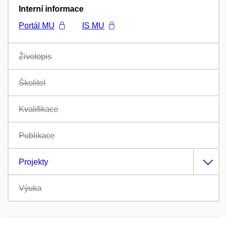
Interní informace
Portál MU
IS MU
Životopis
Školitel
Kvalifikace
Publikace
Projekty
Výuka