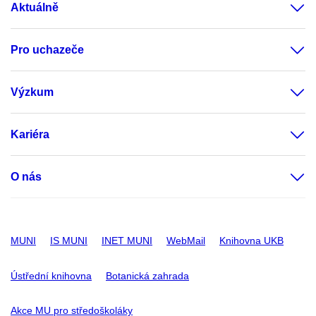
Aktuálně
Pro uchazeče
Výzkum
Kariéra
O nás
MUNI
IS MUNI
INET MUNI
WebMail
Knihovna UKB
Ústřední knihovna
Botanická zahrada
Akce MU pro středoškoláky