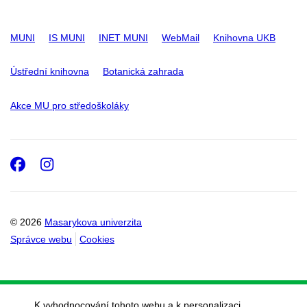
MUNI
IS MUNI
INET MUNI
WebMail
Knihovna UKB
Ústřední knihovna
Botanická zahrada
Akce MU pro středoškoláky
Facebook
Instagram
© 2026
Masarykova univerzita
Správce webu
Cookies
K vyhodnocování tohoto webu a k personalizaci