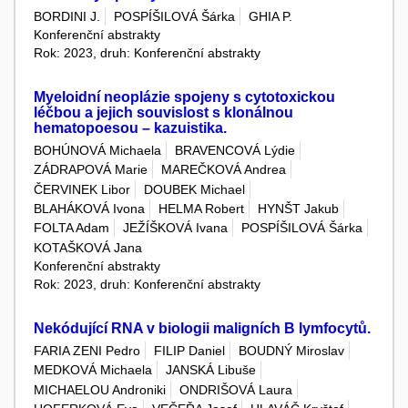
BORDINI J.
POSPÍŠILOVÁ Šárka
GHIA P.
Konferenční abstrakty
Rok: 2023, druh: Konferenční abstrakty
Myeloidní neoplázie spojeny s cytotoxickou
léčbou a jejich souvislost s klonálnou
hematopoesou – kazuistika.
BOHÚNOVÁ Michaela
BRAVENCOVÁ Lýdie
ZÁDRAPOVÁ Marie
MAREČKOVÁ Andrea
ČERVINEK Libor
DOUBEK Michael
BLAHÁKOVÁ Ivona
HELMA Robert
HYNŠT Jakub
FOLTA Adam
JEŽÍŠKOVÁ Ivana
POSPÍŠILOVÁ Šárka
KOTAŠKOVÁ Jana
Konferenční abstrakty
Rok: 2023, druh: Konferenční abstrakty
Nekódující RNA v biologii maligních B lymfocytů.
FARIA ZENI Pedro
FILIP Daniel
BOUDNÝ Miroslav
MEDKOVÁ Michaela
JANSKÁ Libuše
MICHAELOU Androniki
ONDRIŠOVÁ Laura