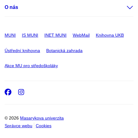
O nás
MUNI
IS MUNI
INET MUNI
WebMail
Knihovna UKB
Ústřední knihovna
Botanická zahrada
Akce MU pro středoškoláky
Facebook
Instagram
© 2026
Masarykova univerzita
Správce webu
Cookies