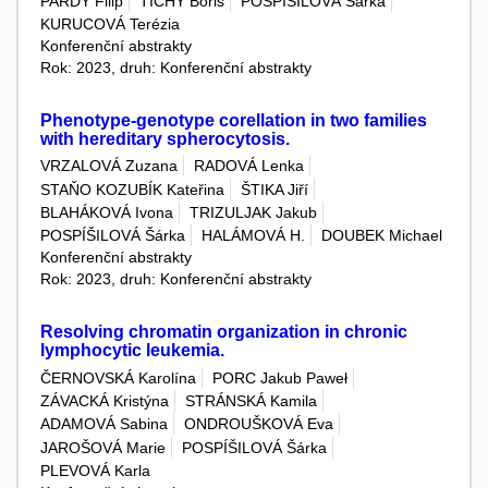
PARDY Filip
TICHÝ Boris
POSPÍŠILOVÁ Šárka
KURUCOVÁ Terézia
Konferenční abstrakty
Rok: 2023, druh: Konferenční abstrakty
Phenotype-genotype corellation in two families
with hereditary spherocytosis.
VRZALOVÁ Zuzana
RADOVÁ Lenka
STAŇO KOZUBÍK Kateřina
ŠTIKA Jiří
BLAHÁKOVÁ Ivona
TRIZULJAK Jakub
POSPÍŠILOVÁ Šárka
HALÁMOVÁ H.
DOUBEK Michael
Konferenční abstrakty
Rok: 2023, druh: Konferenční abstrakty
Resolving chromatin organization in chronic
lymphocytic leukemia.
ČERNOVSKÁ Karolína
PORC Jakub Paweł
ZÁVACKÁ Kristýna
STRÁNSKÁ Kamila
ADAMOVÁ Sabina
ONDROUŠKOVÁ Eva
JAROŠOVÁ Marie
POSPÍŠILOVÁ Šárka
PLEVOVÁ Karla