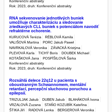
Konferenční abstrakty
Rok: 2023, druh: Konferenční abstrakty
RNA sekvenovanie jednotlivých buniek
umožňuje charakterizáciu a sledovanie
zriedkavých CLL buniek s potenciálom navodiť
refraktérne ochorenie.
KURUCOVÁ Terézia
RÉBLOVÁ Kamila
VALIŠOVÁ Martina
PORC Jakub Paweł
NAVRKALOVÁ Veronika
ZÁVACKÁ Kristýna
PLEVOVÁ Karla
TICHÝ Boris
DOUBEK Michael
KOTAŠKOVÁ Jana
POSPÍŠILOVÁ Šárka
Konferenční abstrakty
Rok: 2023, druh: Konferenční abstrakty
Rozsáhlá delece 22q12 u pacienta s
oboustranným Schwannomem, mentální
retardací, percepční sluchovou poruchou a
epilepsií.
TRIZULJAK Jakub
DUBEN Jakub
BLAHÁKOVÁ Ivona
VRZALOVÁ Zuzana
STAŇO KOZUBÍK Kateřina
ŠTIKA Jiří
RADOVÁ Lenka
BERGEROVÁ Veronika