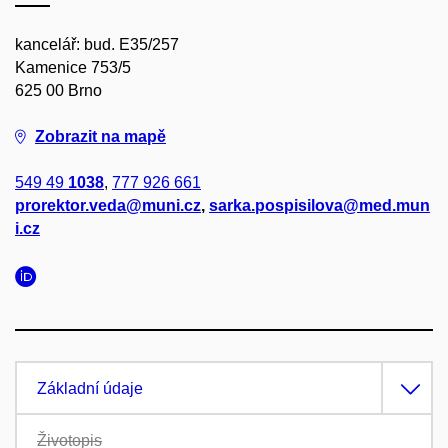
kancelář: bud. E35/257
Kamenice 753/5
625 00 Brno
Zobrazit na mapě
549 49
1038
,
777 926 661
prorektor.veda@muni.cz
,
sarka.pospisilova@med.mun
i.cz
Základní údaje
Životopis