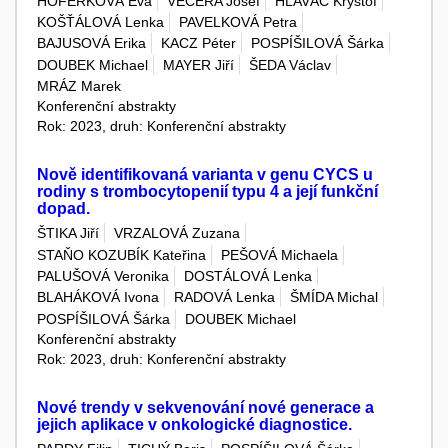
HOFERKOVÁ Eva
VEČEŘA Josef
HLAVÁČ Kryštof
KOŠŤÁLOVÁ Lenka
PAVELKOVÁ Petra
BAJUSOVÁ Erika
KACZ Péter
POSPÍŠILOVÁ Šárka
DOUBEK Michael
MAYER Jiří
ŠEDA Václav
MRÁZ Marek
Konferenční abstrakty
Rok: 2023, druh: Konferenční abstrakty
Nově identifikovaná varianta v genu CYCS u
rodiny s trombocytopenií typu 4 a její funkční
dopad.
ŠTIKA Jiří
VRZALOVÁ Zuzana
STAŇO KOZUBÍK Kateřina
PEŠOVÁ Michaela
PALUŠOVÁ Veronika
DOSTÁLOVÁ Lenka
BLAHÁKOVÁ Ivona
RADOVÁ Lenka
ŠMÍDA Michal
POSPÍŠILOVÁ Šárka
DOUBEK Michael
Konferenční abstrakty
Rok: 2023, druh: Konferenční abstrakty
Nové trendy v sekvenování nové generace a
jejich aplikace v onkologické diagnostice.