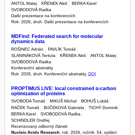
ANTOL Matej
KŘENEK Aleš
BERKA Karel
SVOBODOVÁ Radka
Další prezentace na konferencích
Rok: 2026, druh: Další prezentace na konferencích
MDFind: Federated search for molecular
dynamics data
ROŠINEC Adrián
PAVLÍK Tomáš
SLANINÁKOVÁ Terézia
KŘENEK Aleš
ANTOL Matej
SVOBODOVÁ Radka
Konferenční abstrakty
Rok: 2026, druh: Konferenční abstrakty,
DOI
PROPTIMUS LIVE: local constrained α-carbon
optimization of proteins
SVOBODA Tomáš
MIKUŠ Michal
BOHUŠ Lukáš
RAČEK Tomáš
BUČEKOVÁ Gabriela
TICHÝ Dominik
BERKA Karel
SVOBODOVÁ Radka
SCHINDLER Ondřej
Recenzovaný odborný článek
Nucleic Acids Research
, rok: 2026, ročník: 54, vydání: