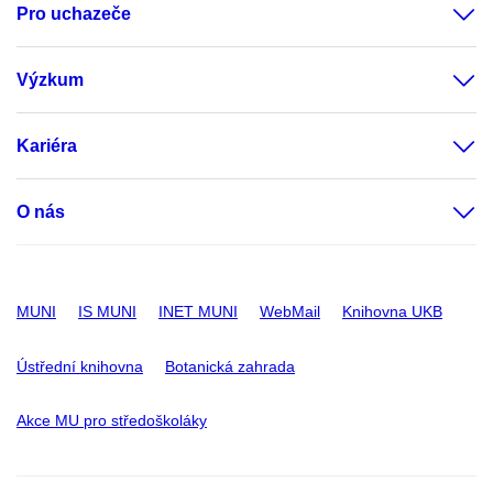
Pro uchazeče
Výzkum
Kariéra
O nás
MUNI
IS MUNI
INET MUNI
WebMail
Knihovna UKB
Ústřední knihovna
Botanická zahrada
Akce MU pro středoškoláky