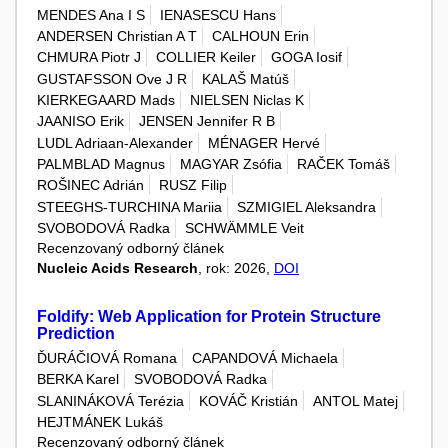
MENDES Ana I S
IENASESCU Hans
ANDERSEN Christian A T
CALHOUN Erin
CHMURA Piotr J
COLLIER Keiler
GOGA Iosif
GUSTAFSSON Ove J R
KALAŠ Matúš
KIERKEGAARD Mads
NIELSEN Niclas K
JAANISO Erik
JENSEN Jennifer R B
LUDL Adriaan-Alexander
MÉNAGER Hervé
PALMBLAD Magnus
MAGYAR Zsófia
RAČEK Tomáš
ROŠINEC Adrián
RUSZ Filip
STEEGHS-TURCHINA Mariia
SZMIGIEL Aleksandra
SVOBODOVÁ Radka
SCHWÄMMLE Veit
Recenzovaný odborný článek
Nucleic Acids Research
, rok: 2026,
DOI
Foldify: Web Application for Protein Structure
Prediction
ĎURÁČIOVÁ Romana
CAPANDOVÁ Michaela
BERKA Karel
SVOBODOVÁ Radka
SLANINÁKOVÁ Terézia
KOVÁČ Kristián
ANTOL Matej
HEJTMÁNEK Lukáš
Recenzovaný odborný článek