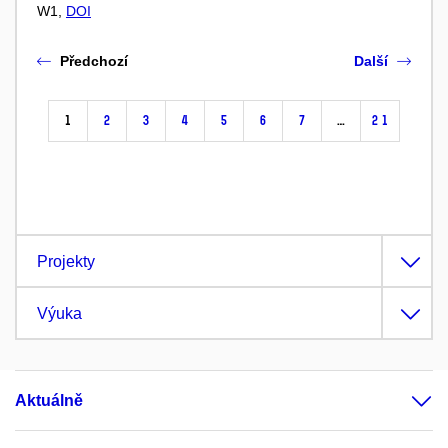
W1,
DOI
Předchozí
Další
1
2
3
4
5
6
7
…
21
Projekty
Výuka
Aktuálně