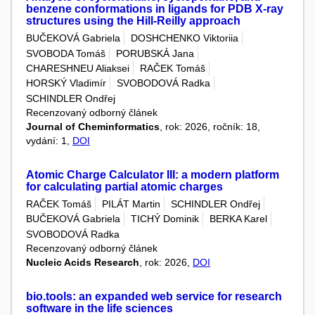
benzene conformations in ligands for PDB X-ray
structures using the Hill-Reilly approach
BUČEKOVÁ Gabriela
DOSHCHENKO Viktoriia
SVOBODA Tomáš
PORUBSKÁ Jana
CHARESHNEU Aliaksei
RAČEK Tomáš
HORSKÝ Vladimír
SVOBODOVÁ Radka
SCHINDLER Ondřej
Recenzovaný odborný článek
Journal of Cheminformatics
, rok: 2026, ročník: 18,
vydání: 1,
DOI
Atomic Charge Calculator III: a modern platform
for calculating partial atomic charges
RAČEK Tomáš
PILÁT Martin
SCHINDLER Ondřej
BUČEKOVÁ Gabriela
TICHÝ Dominik
BERKA Karel
SVOBODOVÁ Radka
Recenzovaný odborný článek
Nucleic Acids Research
, rok: 2026,
DOI
bio.tools: an expanded web service for research
software in the life sciences