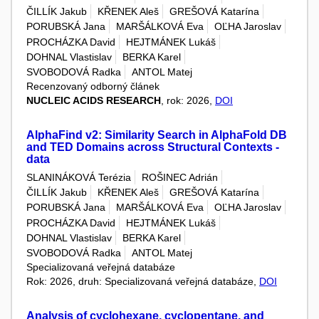
ČILLÍK Jakub
KŘENEK Aleš
GREŠOVÁ Katarína
PORUBSKÁ Jana
MARŠÁLKOVÁ Eva
OĽHA Jaroslav
PROCHÁZKA David
HEJTMÁNEK Lukáš
DOHNAL Vlastislav
BERKA Karel
SVOBODOVÁ Radka
ANTOL Matej
Recenzovaný odborný článek
NUCLEIC ACIDS RESEARCH
, rok: 2026,
DOI
AlphaFind v2: Similarity Search in AlphaFold DB
and TED Domains across Structural Contexts -
data
SLANINÁKOVÁ Terézia
ROŠINEC Adrián
ČILLÍK Jakub
KŘENEK Aleš
GREŠOVÁ Katarína
PORUBSKÁ Jana
MARŠÁLKOVÁ Eva
OĽHA Jaroslav
PROCHÁZKA David
HEJTMÁNEK Lukáš
DOHNAL Vlastislav
BERKA Karel
SVOBODOVÁ Radka
ANTOL Matej
Specializovaná veřejná databáze
Rok: 2026, druh: Specializovaná veřejná databáze,
DOI
Analysis of cyclohexane, cyclopentane, and