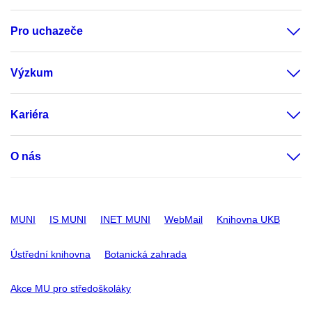
Pro uchazeče
Výzkum
Kariéra
O nás
MUNI
IS MUNI
INET MUNI
WebMail
Knihovna UKB
Ústřední knihovna
Botanická zahrada
Akce MU pro středoškoláky