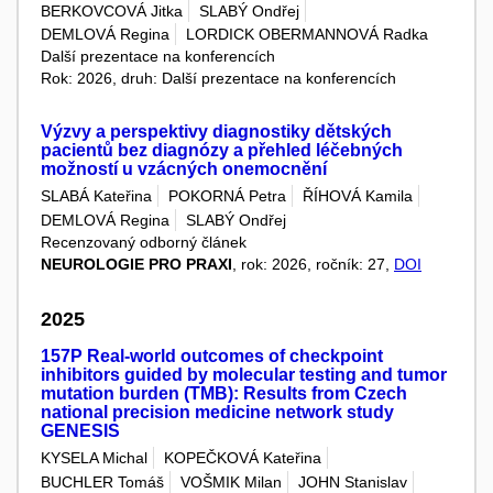
BERKOVCOVÁ Jitka
SLABÝ Ondřej
DEMLOVÁ Regina
LORDICK OBERMANNOVÁ Radka
Další prezentace na konferencích
Rok: 2026, druh: Další prezentace na konferencích
Výzvy a perspektivy diagnostiky dětských
pacientů bez diagnózy a přehled léčebných
možností u vzácných onemocnění
SLABÁ Kateřina
POKORNÁ Petra
ŘÍHOVÁ Kamila
DEMLOVÁ Regina
SLABÝ Ondřej
Recenzovaný odborný článek
NEUROLOGIE PRO PRAXI
, rok: 2026, ročník: 27,
DOI
2025
157P Real-world outcomes of checkpoint
inhibitors guided by molecular testing and tumor
mutation burden (TMB): Results from Czech
national precision medicine network study
GENESIS
KYSELA Michal
KOPEČKOVÁ Kateřina
BUCHLER Tomáš
VOŠMIK Milan
JOHN Stanislav