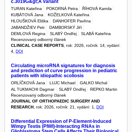
c.3019G&gt;A Variant
TURAN Kateřina
POKORNÁ Petra
ŘÍHOVÁ Kamila
KUBÁTOVÁ Jana
KOŽELKOVÁ Kateřina
HLOUŠKOVÁ Eliška
DANHOFER Pavlína
JABANDŽIEV Petr
DAMBORSKÝ Jiří
DEMLOVÁ Regina
SLABÝ Ondřej
SLABÁ Kateřina
Recenzovaný odborný článek
CLINICAL CASE REPORTS
, rok: 2026, ročník: 14, vydání:
4,
DOI
Circulating microRNA signatures for diagnosis
and prediction of curve progression in pediatric
patients with idiopathic scoliosis
ORLÍČKOVÁ Jana
LUJC Michael
GALKO Michal
AL TUKMACHI Dagmar
SLABÝ Ondřej
REPKO Martin
Recenzovaný odborný článek
JOURNAL OF ORTHOPAEDIC SURGERY AND
RESEARCH
, rok: 2026, ročník: 21, vydání: 1,
DOI
Differential Expression of P-Element-Induced
Wimpy Testis (PIWI)-Interacting RNAs in
Glioblastoma Stem Cells Affects Their Biological