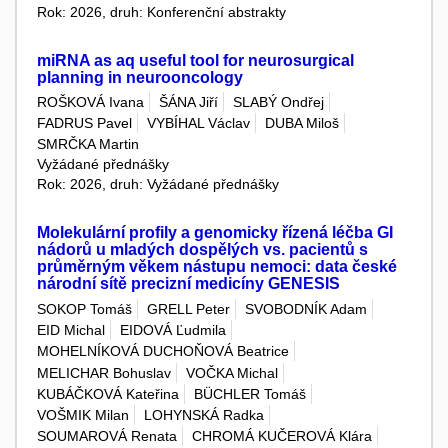
Rok: 2026, druh: Konferenční abstrakty
miRNA as aq useful tool for neurosurgical
planning in neurooncology
ROŠKOVÁ Ivana
ŠÁNA Jiří
SLABÝ Ondřej
FADRUS Pavel
VYBÍHAL Václav
DUBA Miloš
SMRČKA Martin
Vyžádané přednášky
Rok: 2026, druh: Vyžádané přednášky
Molekulární profily a genomicky řízená léčba GI
nádorů u mladých dospělých vs. pacientů s
průměrným věkem nástupu nemoci: data české
národní sítě precizní medicíny GENESIS
SOKOP Tomáš
GRELL Peter
SVOBODNÍK Adam
EID Michal
EIDOVÁ Ľudmila
MOHELNÍKOVÁ DUCHOŇOVÁ Beatrice
MELICHAR Bohuslav
VOČKA Michal
KUBÁČKOVÁ Kateřina
BÜCHLER Tomáš
VOŠMIK Milan
LOHYNSKÁ Radka
SOUMAROVÁ Renata
CHROMÁ KUČEROVÁ Klára