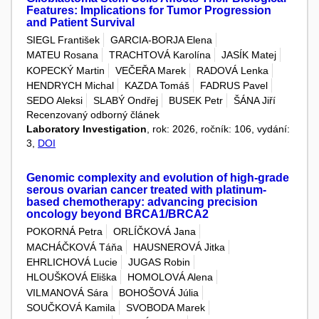
Features: Implications for Tumor Progression
and Patient Survival
SIEGL František
GARCIA-BORJA Elena
MATEU Rosana
TRACHTOVÁ Karolína
JASÍK Matej
KOPECKÝ Martin
VEČEŘA Marek
RADOVÁ Lenka
HENDRYCH Michal
KAZDA Tomáš
FADRUS Pavel
SEDO Aleksi
SLABÝ Ondřej
BUSEK Petr
ŠÁNA Jiří
Recenzovaný odborný článek
Laboratory Investigation
, rok: 2026, ročník: 106, vydání:
3,
DOI
Genomic complexity and evolution of high-grade
serous ovarian cancer treated with platinum-
based chemotherapy: advancing precision
oncology beyond BRCA1/BRCA2
POKORNÁ Petra
ORLÍČKOVÁ Jana
MACHÁČKOVÁ Táňa
HAUSNEROVÁ Jitka
EHRLICHOVÁ Lucie
JUGAS Robin
HLOUŠKOVÁ Eliška
HOMOLOVÁ Alena
VILMANOVÁ Sára
BOHOŠOVÁ Júlia
SOUČKOVÁ Kamila
SVOBODA Marek