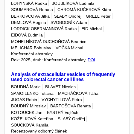
LOHYNSKÁ Radka
BOUBLÍKOVÁ Ludmila
SOUMAROVÁ Renata
CHROMÁ KUČEROVÁ Klára
BERKOVCOVÁ Jitka
SLABÝ Ondřej
GRELL Peter
DEMLOVÁ Regina
SVOBODNÍK Adam
LORDICK OBERMANNOVÁ Radka
EID Michal
EIDOVÁ Ľudmila
MOHELNÍKOVÁ DUCHOŇOVÁ Beatrice
MELICHAR Bohuslav
VOČKA Michal
Konferenční abstrakty
Rok: 2025, druh: Konferenční abstrakty,
DOI
Analysis of extracellular vesicles of frequently
used colorectal cancer cell lines
BOUDNÁ Marie
BLAVET Nicolas
SAMOILENKO Tetiana
MACHÁČKOVÁ Táňa
JUGAS Robin
VYCHYTILOVÁ Petra
BOUDNÝ Miroslav
BARTOŠOVÁ Renata
KOTOUCEK Jan
BYSTRÝ Vojtěch
KOŽELKOVÁ Kateřina
SLABÝ Ondřej
SOUČKOVÁ Kamila
Recenzovaný odborný článek