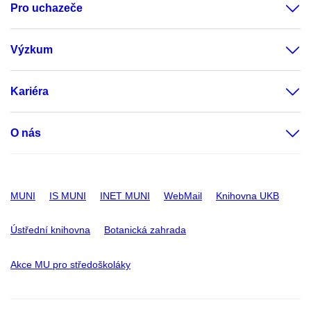
Pro uchazeče
Výzkum
Kariéra
O nás
MUNI
IS MUNI
INET MUNI
WebMail
Knihovna UKB
Ústřední knihovna
Botanická zahrada
Akce MU pro středoškoláky