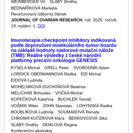
WEINBERGER Vít
SLABÝ Ondřej
BEDNAŘÍKOVÁ Markéta
Recenzovaný odborný článek
JOURNAL OF OVARIAN RESEARCH
, rok: 2026, ročník:
19, vydání: 1,
DOI
Imunoterapie checkpoint inhibitory indikovaná
podle doporučení molekulárního tumor boardu
na základě hodnoty nádorové mutační nálože
(TMB): Reálné výsledky z české národní
platformy precizní onkologie GENESIS
KYSELA Michal
GRELL Peter
SVOBODNÍK Adam
LORDICK OBERMANNOVÁ Radka
EID Michal
EIDOVÁ Ľudmila
MOHELNÍKOVÁ DUCHOŇOVÁ Beatrice
MELICHAR Bohuslav
VOČKA Michal
KOPEČKOVÁ Kateřina
BUCHLER Tomáš
VOŠMIK Milan
JOHN Stanislav
LOHYNSKÁ Radka
BOUBLÍKOVÁ Ludmila
SOUMAROVÁ Renata
CHROMÁ KUČEROVÁ Klára
BERKOVCOVÁ Jitka
SLABÝ Ondřej
DEMLOVÁ Regina
Konferenční abstrakty