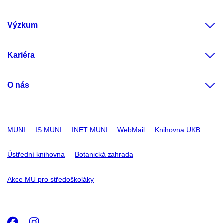
Výzkum
Kariéra
O nás
MUNI
IS MUNI
INET MUNI
WebMail
Knihovna UKB
Ústřední knihovna
Botanická zahrada
Akce MU pro středoškoláky
Facebook
Instagram