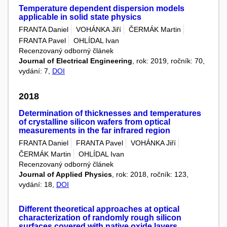
Temperature dependent dispersion models
applicable in solid state physics
FRANTA Daniel
VOHÁNKA Jiří
ČERMÁK Martin
FRANTA Pavel
OHLÍDAL Ivan
Recenzovaný odborný článek
Journal of Electrical Engineering
, rok: 2019, ročník: 70,
vydání: 7,
DOI
2018
Determination of thicknesses and temperatures
of crystalline silicon wafers from optical
measurements in the far infrared region
FRANTA Daniel
FRANTA Pavel
VOHÁNKA Jiří
ČERMÁK Martin
OHLÍDAL Ivan
Recenzovaný odborný článek
Journal of Applied Physics
, rok: 2018, ročník: 123,
vydání: 18,
DOI
Different theoretical approaches at optical
characterization of randomly rough silicon
surfaces covered with native oxide layers