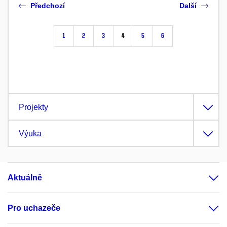
Předchozí
Další
1
2
3
4
5
6
Projekty
Výuka
Aktuálně
Pro uchazeče