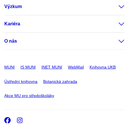
Výzkum
Kariéra
O nás
MUNI
IS MUNI
INET MUNI
WebMail
Knihovna UKB
Ústřední knihovna
Botanická zahrada
Akce MU pro středoškoláky
Facebook
Instagram