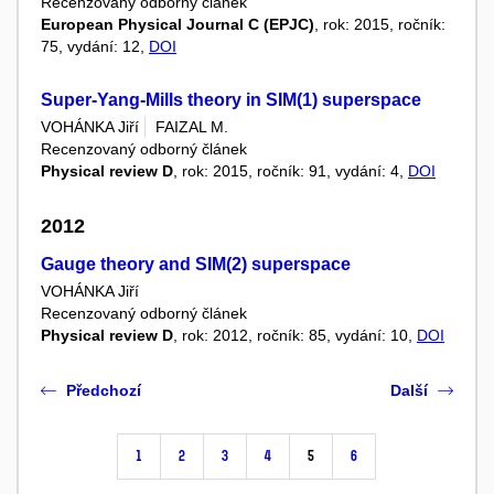
Recenzovaný odborný článek
European Physical Journal C (EPJC)
, rok: 2015, ročník:
75, vydání: 12,
DOI
Super-Yang-Mills theory in SIM(1) superspace
VOHÁNKA Jiří
FAIZAL M.
Recenzovaný odborný článek
Physical review D
, rok: 2015, ročník: 91, vydání: 4,
DOI
2012
Gauge theory and SIM(2) superspace
VOHÁNKA Jiří
Recenzovaný odborný článek
Physical review D
, rok: 2012, ročník: 85, vydání: 10,
DOI
Předchozí
Další
1
2
3
4
5
6