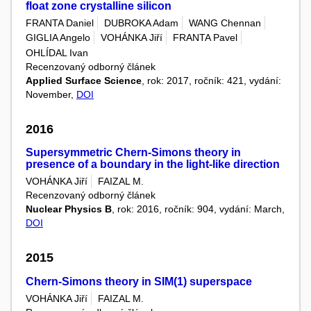
float zone crystalline silicon
FRANTA Daniel
DUBROKA Adam
WANG Chennan
GIGLIA Angelo
VOHÁNKA Jiří
FRANTA Pavel
OHLÍDAL Ivan
Recenzovaný odborný článek
Applied Surface Science
, rok: 2017, ročník: 421, vydání:
November,
DOI
2016
Supersymmetric Chern-Simons theory in
presence of a boundary in the light-like direction
VOHÁNKA Jiří
FAIZAL M.
Recenzovaný odborný článek
Nuclear Physics B
, rok: 2016, ročník: 904, vydání: March,
DOI
2015
Chern-Simons theory in SIM(1) superspace
VOHÁNKA Jiří
FAIZAL M.