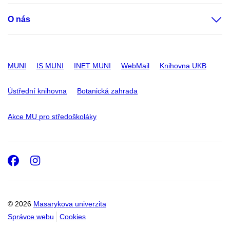
O nás
MUNI
IS MUNI
INET MUNI
WebMail
Knihovna UKB
Ústřední knihovna
Botanická zahrada
Akce MU pro středoškoláky
Facebook
Instagram
© 2026
Masarykova univerzita
Správce webu
Cookies