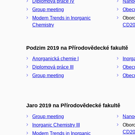
Diplomová práce IV
Nano
Group meeting
Obecn
Modern Trends in Inorganic
Oboro
Chemistry
CD20
Podzim 2019 na Přírodovědecké fakultě
Anorganická chemie I
Inorg
Diplomová práce III
Obec
Group meeting
Obecn
Jaro 2019 na Přírodovědecké fakultě
Group meeting
Nano
Inorganic Chemistry III
Oboro
CD20
Modern Trends in Inorganic