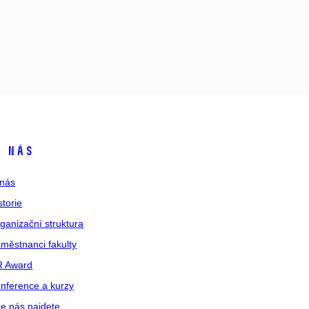
 nás
nás
storie
ganizační struktura
městnanci fakulty
R Award
nference a kurzy
e nás najdete