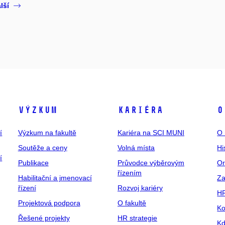
lší
Výzkum
Kariéra
O
í
Výzkum na fakultě
Kariéra na SCI MUNI
O 
Soutěže a ceny
Volná místa
Hi
í
Publikace
Průvodce výběrovým
Or
řízením
Habilitační a jmenovací
Za
řízení
Rozvoj kariéry
H
Projektová podpora
O fakultě
Ko
Řešené projekty
HR strategie
Kd