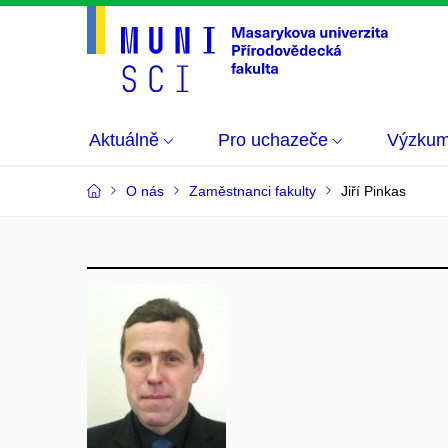
Aktuálně
Pro uchazeče
Výzku
O nás
Zaměstnanci fakulty
Jiří Pinkas