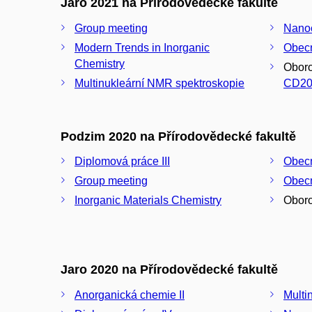
Jaro 2021 na Přírodovědecké fakultě
Group meeting
Nano
Modern Trends in Inorganic
Obecn
Chemistry
Oboro
Multinukleární NMR spektroskopie
CD20
Podzim 2020 na Přírodovědecké fakultě
Diplomová práce III
Obec
Group meeting
Obecn
Inorganic Materials Chemistry
Oboro
Jaro 2020 na Přírodovědecké fakultě
Anorganická chemie II
Multi