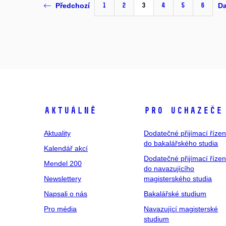
1
2
3
4
5
6
Předchozí
Da
Aktuálně
Pro uchazeče
Aktuality
Dodatečné přijímací řízen
do bakalářského studia
Kalendář akcí
Dodatečné přijímací řízen
Mendel 200
do navazujícího
Newslettery
magisterského studia
Napsali o nás
Bakalářské studium
Pro média
Navazující magisterské
studium