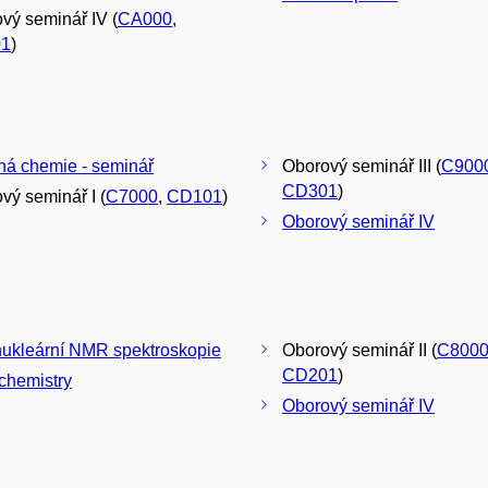
vý seminář IV (
CA000
,
1
)
á chemie - seminář
Oborový seminář III (
C900
CD301
)
vý seminář I (
C7000
,
CD101
)
Oborový seminář IV
nukleární NMR spektroskopie
Oborový seminář II (
C800
CD201
)
chemistry
Oborový seminář IV