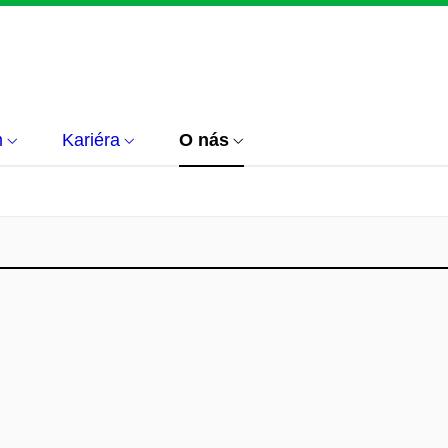
m
Kariéra
O nás