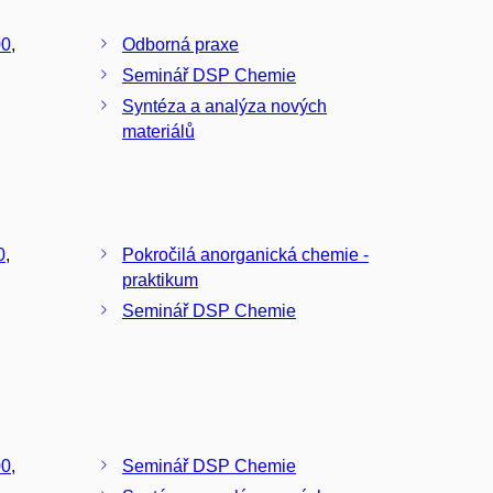
0
,
Odborná praxe
Seminář DSP Chemie
Syntéza a analýza nových
materiálů
0
,
Pokročilá anorganická chemie -
praktikum
Seminář DSP Chemie
0
,
Seminář DSP Chemie