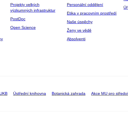
Projekty velkých
Personální oddělení
Úř
výzkumných infrastruktur
Etika v pracovním prostředí
PostDoc
Naše úspěchy
Open Science
Ženy ve vědě
ky
Absolventi
 UKB
Ústřední knihovna
Botanická zahrada
Akce MU pro středo