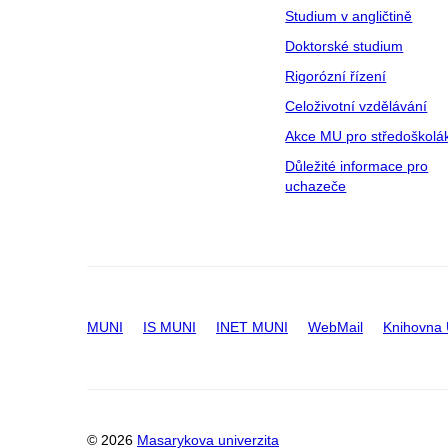
Studium v angličtině
Doktorské studium
Rigorózní řízení
Celoživotní vzdělávání
Akce MU pro středoškolá
Důležité informace pro
uchazeče
MUNI
IS MUNI
INET MUNI
WebMail
Knihovna
© 2026
Masarykova univerzita