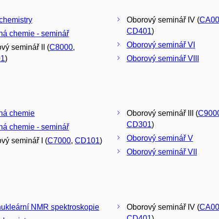
chemistry
Oborový seminář IV (
CA00
CD401
)
á chemie - seminář
Oborový seminář VI
vý seminář II (
C8000
,
1
)
Oborový seminář VIII
ná chemie
Oborový seminář III (
C900
CD301
)
á chemie - seminář
Oborový seminář V
vý seminář I (
C7000
,
CD101
)
Oborový seminář VII
nukleární NMR spektroskopie
Oborový seminář IV (
CA00
CD401
)