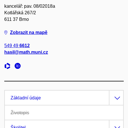
kancelář: pav. 08/02018a
Kotlářská 267/2
611 37 Brno
Zobrazit na mapě
549 49
6612
hasil@math.muni.cz
Základní údaje
Životopis
Školitel