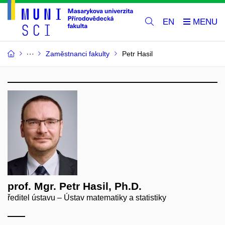
EN
Zaměstnanci fakulty
Petr Hasil
prof. Mgr. Petr Hasil, Ph.D.
ředitel ústavu – Ústav matematiky a statistiky