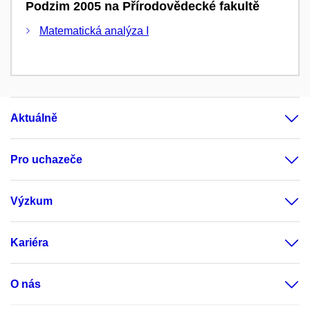
Podzim 2005 na Přírodovědecké fakultě
Matematická analýza I
Aktuálně
Pro uchazeče
Výzkum
Kariéra
O nás