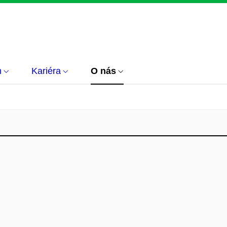
m
Kariéra
O nás