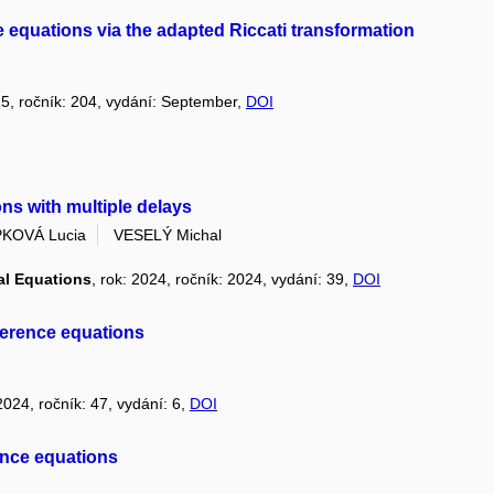
ce equations via the adapted Riccati transformation
25, ročník: 204, vydání: September,
DOI
ions with multiple delays
KOVÁ Lucia
VESELÝ Michal
ial Equations
, rok: 2024, ročník: 2024, vydání: 39,
DOI
ifference equations
 2024, ročník: 47, vydání: 6,
DOI
rence equations