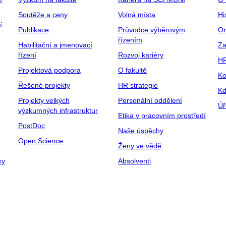
Soutěže a ceny
Volná místa
Hi
í
Publikace
Průvodce výběrovým
Or
řízením
Habilitační a jmenovací
Za
řízení
Rozvoj kariéry
H
Projektová podpora
O fakultě
Ko
Řešené projekty
HR strategie
Kd
Projekty velkých
Personální oddělení
Úř
výzkumných infrastruktur
Etika v pracovním prostředí
PostDoc
Naše úspěchy
Open Science
Ženy ve vědě
ky
Absolventi