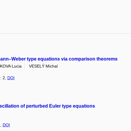
iemann–Weber type equations via comparison theorems
KOVA Lucia
VESELÝ Michal
í: 2,
DOI
cillation of perturbed Euler type equations
6,
DOI