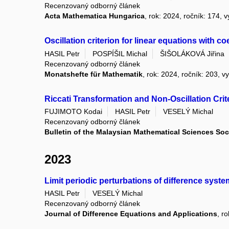
Recenzovaný odborný článek
Acta Mathematica Hungarica
, rok: 2024, ročník: 174, 
Oscillation criterion for linear equations with c
HASIL Petr
POSPÍŠIL Michal
ŠIŠOLÁKOVÁ Jiřina
Recenzovaný odborný článek
Monatshefte für Mathematik
, rok: 2024, ročník: 203, v
Riccati Transformation and Non-Oscillation Crit
FUJIMOTO Kodai
HASIL Petr
VESELÝ Michal
Recenzovaný odborný článek
Bulletin of the Malaysian Mathematical Sciences Soc
2023
Limit periodic perturbations of difference syst
HASIL Petr
VESELÝ Michal
Recenzovaný odborný článek
Journal of Difference Equations and Applications
, r