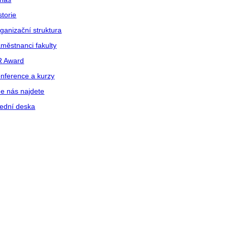
storie
ganizační struktura
městnanci fakulty
R Award
nference a kurzy
e nás najdete
ední deska