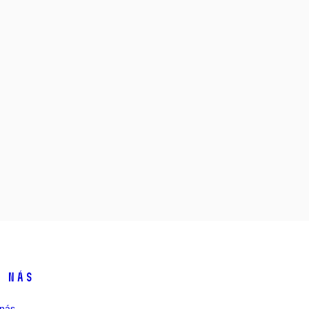
 nás
nás