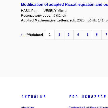
Modification of adapted Riccati equation and osci
HASIL Petr
VESELÝ Michal
Recenzovaný odborný článek
Applied Mathematics Letters
, rok: 2023, ročník: 141, 
1
2
3
4
5
6
7
Předchozí
Aktuálně
Pro uchazeče
Aktuality
Dodatečné přijímací řízen