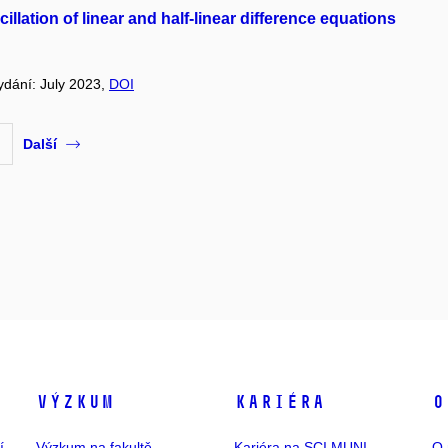
llation of linear and half-linear difference equations
vydání: July 2023,
DOI
Další
Výzkum
Kariéra
O
í
Výzkum na fakultě
Kariéra na SCI MUNI
O 