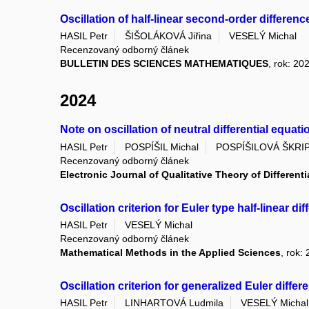
Oscillation of half-linear second-order differen
HASIL Petr
ŠIŠOLÁKOVÁ Jiřina
VESELÝ Michal
Recenzovaný odborný článek
BULLETIN DES SCIENCES MATHEMATIQUES
, rok: 20
2024
Note on oscillation of neutral differential equat
HASIL Petr
POSPÍŠIL Michal
POSPÍŠILOVÁ ŠKRIP
Recenzovaný odborný článek
Electronic Journal of Qualitative Theory of Different
Oscillation criterion for Euler type half-linear d
HASIL Petr
VESELÝ Michal
Recenzovaný odborný článek
Mathematical Methods in the Applied Sciences
, rok:
Oscillation criterion for generalized Euler diffe
HASIL Petr
LINHARTOVÁ Ludmila
VESELÝ Michal