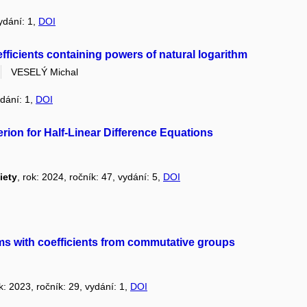
vydání: 1,
DOI
oefficients containing powers of natural logarithm
VESELÝ Michal
ydání: 1,
DOI
erion for Half-Linear Difference Equations
iety
, rok: 2024, ročník: 47, vydání: 5,
DOI
ems with coefficients from commutative groups
ok: 2023, ročník: 29, vydání: 1,
DOI