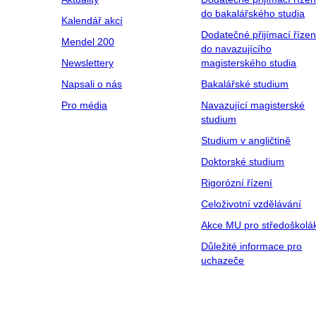
do bakalářského studia
Kalendář akcí
Dodatečné přijímací řízen
Mendel 200
do navazujícího
Newslettery
magisterského studia
Napsali o nás
Bakalářské studium
Pro média
Navazující magisterské
studium
Studium v angličtině
Doktorské studium
Rigorózní řízení
Celoživotní vzdělávání
Akce MU pro středoškolá
Důležité informace pro
uchazeče