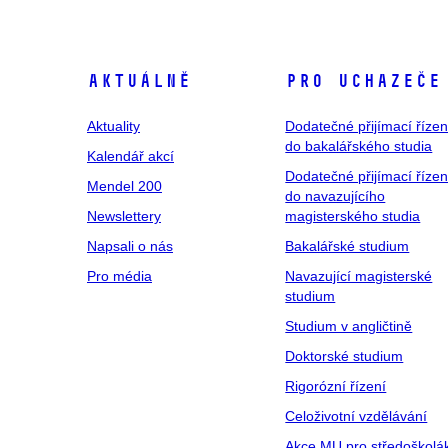
Aktuálně
Pro uchazeče
Aktuality
Dodatečné přijímací řízen
do bakalářského studia
Kalendář akcí
Dodatečné přijímací řízen
Mendel 200
do navazujícího
Newslettery
magisterského studia
Napsali o nás
Bakalářské studium
Pro média
Navazující magisterské
studium
Studium v angličtině
Doktorské studium
Rigorózní řízení
Celoživotní vzdělávání
Akce MU pro středoškolá