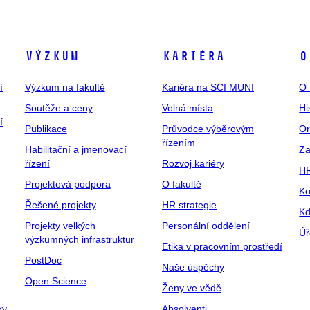
Výzkum
Kariéra
O
í
Výzkum na fakultě
Kariéra na SCI MUNI
O 
Soutěže a ceny
Volná místa
Hi
í
Publikace
Průvodce výběrovým
Or
řízením
Habilitační a jmenovací
Za
řízení
Rozvoj kariéry
H
Projektová podpora
O fakultě
Ko
Řešené projekty
HR strategie
Kd
Projekty velkých
Personální oddělení
Úř
výzkumných infrastruktur
Etika v pracovním prostředí
PostDoc
Naše úspěchy
Open Science
Ženy ve vědě
ky
Absolventi