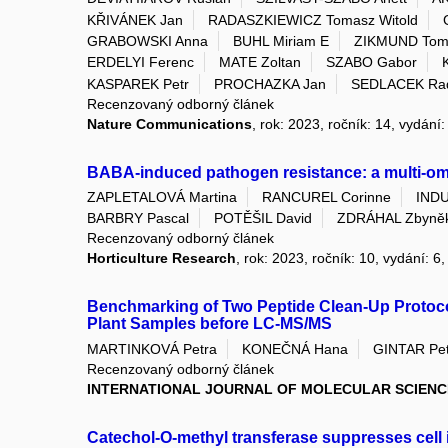
KŘIVÁNEK Jan
RADASZKIEWICZ Tomasz Witold
GRABOWSKI Anna
BUHL Miriam E
ZIKMUND Tom
ERDELYI Ferenc
MATE Zoltan
SZABO Gabor
KASPAREK Petr
PROCHAZKA Jan
SEDLACEK Rad
Recenzovaný odborný článek
Nature Communications
, rok: 2023, ročník: 14, vydání:
BABA-induced pathogen resistance: a multi-omic
ZAPLETALOVÁ Martina
RANCUREL Corinne
INDU
BARBRY Pascal
POTĚŠIL David
ZDRÁHAL Zbyně
Recenzovaný odborný článek
Horticulture Research
, rok: 2023, ročník: 10, vydání: 6
Benchmarking of Two Peptide Clean-Up Protocol
Plant Samples before LC-MS/MS
MARTINKOVÁ Petra
KONEČNÁ Hana
GINTAR Pet
Recenzovaný odborný článek
INTERNATIONAL JOURNAL OF MOLECULAR SCIENC
Catechol-O-methyl transferase suppresses cell 