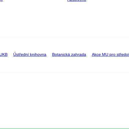
 UKB
Ústřední knihovna
Botanická zahrada
Akce MU pro středo