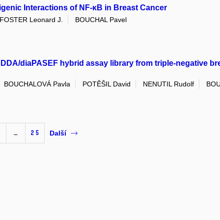
genic Interactions of NF-κB in Breast Cancer
FOSTER Leonard J.
BOUCHAL Pavel
 DDA/diaPASEF hybrid assay library from triple-negative bre
BOUCHALOVÁ Pavla
POTĚŠIL David
NENUTIL Rudolf
BOU
…
25
Další