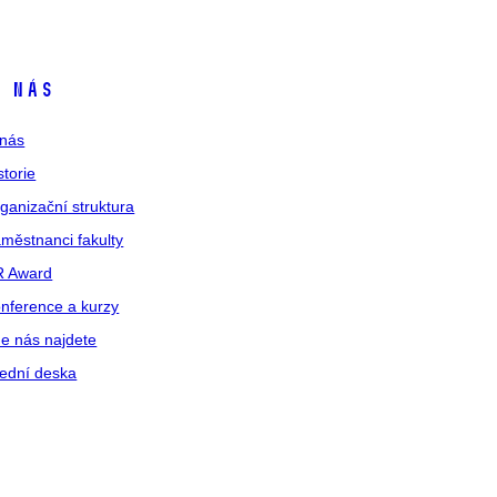
 nás
nás
storie
ganizační struktura
městnanci fakulty
R Award
nference a kurzy
e nás najdete
ední deska