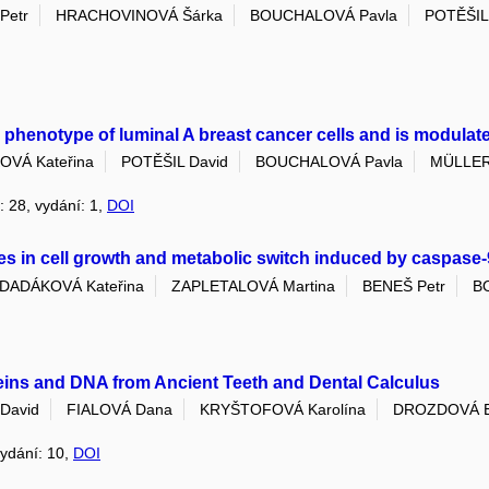
Petr
HRACHOVINOVÁ Šárka
BOUCHALOVÁ Pavla
POTĚŠIL
 phenotype of luminal A breast cancer cells and is modulat
KOVÁ Kateřina
POTĚŠIL David
BOUCHALOVÁ Pavla
MÜLLER
k: 28, vydání: 1,
DOI
 in cell growth and metabolic switch induced by caspase-9
DADÁKOVÁ Kateřina
ZAPLETALOVÁ Martina
BENEŠ Petr
B
oteins and DNA from Ancient Teeth and Dental Calculus
David
FIALOVÁ Dana
KRYŠTOFOVÁ Karolína
DROZDOVÁ 
vydání: 10,
DOI