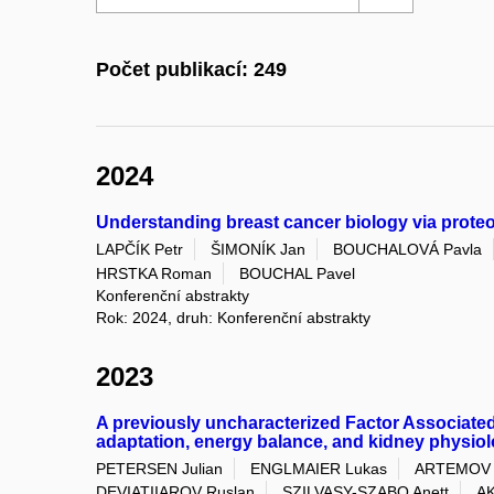
Počet publikací: 249
2024
Understanding breast cancer biology via proteo
LAPČÍK Petr
ŠIMONÍK Jan
BOUCHALOVÁ Pavla
HRSTKA Roman
BOUCHAL Pavel
Konferenční abstrakty
Rok: 2024, druh: Konferenční abstrakty
2023
A previously uncharacterized Factor Associate
adaptation, energy balance, and kidney physio
PETERSEN Julian
ENGLMAIER Lukas
ARTEMOV 
DEVIATIIAROV Ruslan
SZILVASY-SZABO Anett
A