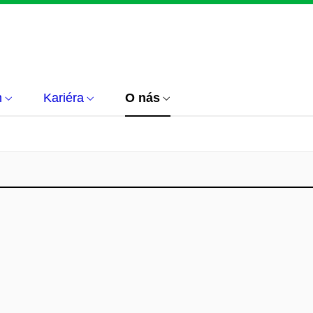
m
Kariéra
O nás