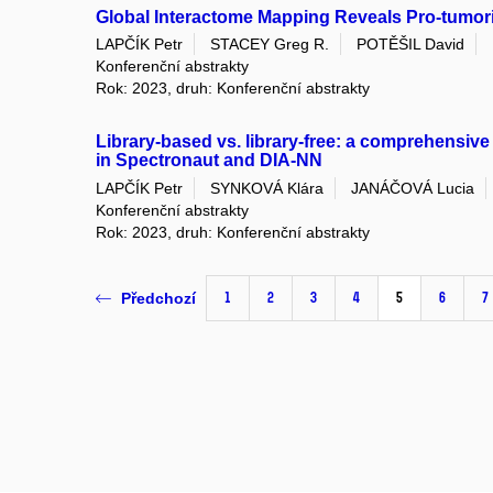
Global Interactome Mapping Reveals Pro-tumori
LAPČÍK Petr
STACEY Greg R.
POTĚŠIL David
Konferenční abstrakty
Rok: 2023, druh: Konferenční abstrakty
Library-based vs. library-free: a comprehensive
in Spectronaut and DIA-NN
LAPČÍK Petr
SYNKOVÁ Klára
JANÁČOVÁ Lucia
Konferenční abstrakty
Rok: 2023, druh: Konferenční abstrakty
1
2
3
4
5
6
7
Předchozí