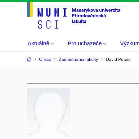
Aktuálně
Pro uchazeče
Výzku
O nás
Zaměstnanci fakulty
David Potěšil