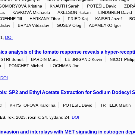
GÖMÖRYOVÁ Kristína
KNAUTH Sarah
POTĚŠIL David
ZDRÁ
as
KAVKOVÁ Michaela
AXELSON Hakan
LINDGREN David
KOEHNE Till
HARKANY Tibor
FRIED Kaj
KAISER Jozef
BO
islav
BRYJA Vítězslav
GUSEV Oleg
ADAMEYKO Igor
 1,
DOI
s analysis of the tomato response reveals a hyper-recepti
STRI Benoit
BARDIN Marc
LE BRIGAND Kevin
NICOT Philip
k
PONCHET Michel
LOCHMAN Jan
,
DOI
s: SP2 and Ethyl Acetate Extraction for Sodium Dodecyl S
r
KRYŠTOFOVÁ Karolína
POTĚŠIL David
TRTÍLEK Martin
ES
, rok: 2023, ročník: 24, vydání: 24,
DOI
invasion and interplays with MET signaling in estrogen de