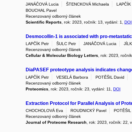
JANÁČOVÁ Lucia
ŠTENCKOVÁ Michaela
LAPČÍK 
BOUCHAL Pavel
Recenzovaný odborný článek
Scientific Reports
, rok: 2023, ročník: 13, vydání: 1,
DOI
Desmocollin-1 is associated with pro-metastatic
LAPČÍK Petr
ŠULC Petr
JANÁČOVÁ Lucia
JÍL
Recenzovaný odborný článek
Cellular & Molecular Biology Letters
, rok: 2023, roční
DiaPASEF proteotype analysis indicates changes
LAPČÍK Petr
VESELÁ Barbora
POTĚŠIL David
Recenzovaný odborný článek
Proteomics
, rok: 2023, ročník: 23, vydání: 11,
DOI
Extraction Protocol for Parallel Analysis of Pr
CHOCHOLOVÁ Eva
ROUDNICKÝ Pavel
POTĚŠIL 
Recenzovaný odborný článek
Journal of Proteome Research
, rok: 2023, ročník: 22, 