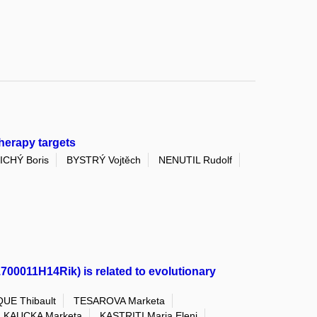
herapy targets
ICHÝ Boris
BYSTRÝ Vojtěch
NENUTIL Rudolf
00011H14Rik) is related to evolutionary
UE Thibault
TESAROVA Marketa
KAUCKA Marketa
KASTRITI Maria Eleni