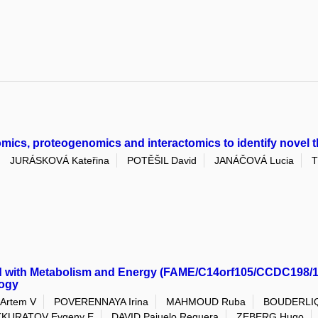
mics, proteogenomics and interactomics to identify novel t
JURÁSKOVÁ Kateřina
POTĚŠIL David
JANÁČOVÁ Lucia
T
d with Metabolism and Energy (FAME/C14orf105/CCDC198/17
logy
Artem V
POVERENNAYA Irina
MAHMOUD Ruba
BOUDERLIQ
KKURATOV Evgeny E
DAVID Pajuelo Reguera
ZEBERG Hugo