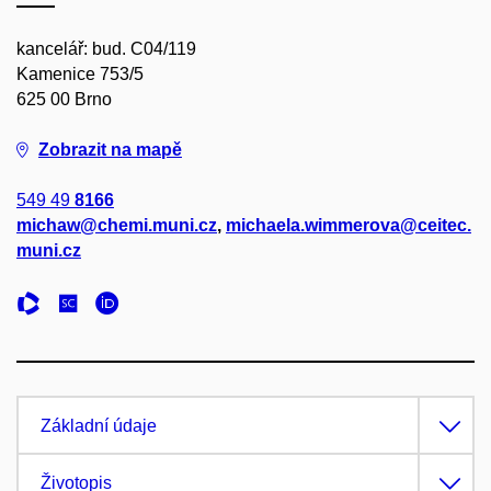
kancelář: bud. C04/119
Kamenice 753/5
625 00 Brno
Zobrazit na mapě
549 49
8166
michaw@chemi.muni.cz
,
michaela.wimmerova@ceitec.
muni.cz
Základní údaje
Životopis