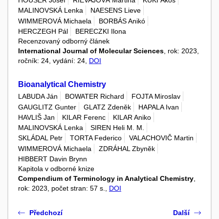
HOUSER Josef
RIEVAJOVÁ Martina
KUKI Ákos
MALINOVSKÁ Lenka
NAESENS Lieve
WIMMEROVÁ Michaela
BORBÁS Anikó
HERCZEGH Pál
BERECZKI Ilona
Recenzovaný odborný článek
International Journal of Molecular Sciences
, rok: 2023,
ročník: 24, vydání: 24,
DOI
Bioanalytical Chemistry
LABUDA Ján
BOWATER Richard
FOJTA Miroslav
GAUGLITZ Gunter
GLATZ Zdeněk
HAPALA Ivan
HAVLIŠ Jan
KILAR Ferenc
KILAR Aniko
MALINOVSKÁ Lenka
SIREN Heli M. M.
SKLÁDAL Petr
TORTA Federico
VALACHOVIČ Martin
WIMMEROVÁ Michaela
ZDRÁHAL Zbyněk
HIBBERT Davin Brynn
Kapitola v odborné knize
Compendium of Terminology in Analytical Chemistry
,
rok: 2023, počet stran: 57 s.,
DOI
Předchozí
Další