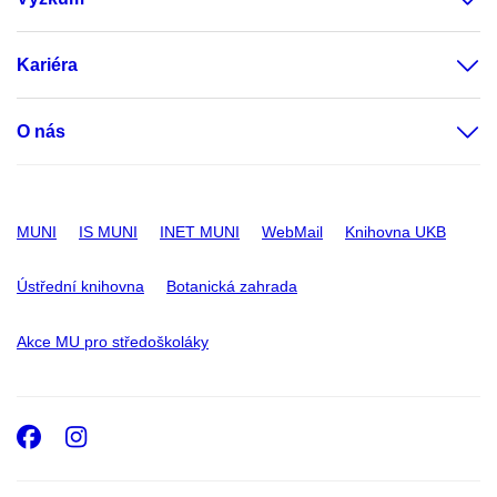
Kariéra
O nás
MUNI
IS MUNI
INET MUNI
WebMail
Knihovna UKB
Ústřední knihovna
Botanická zahrada
Akce MU pro středoškoláky
Facebook
Instagram