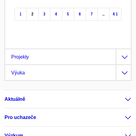
1
2
3
4
5
6
7
…
41
Projekty
Výuka
Aktuálně
Pro uchazeče
Výzkum