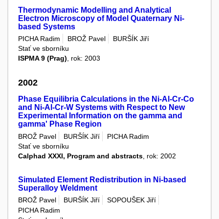
Thermodynamic Modelling and Analytical
Electron Microscopy of Model Quaternary Ni-
based Systems
PICHA Radim
BROŽ Pavel
BURŠÍK Jiří
Stať ve sborníku
ISPMA 9 (Prag)
, rok: 2003
2002
Phase Equilibria Calculations in the Ni-Al-Cr-Co
and Ni-Al-Cr-W Systems with Respect to New
Experimental Information on the gamma and
gamma' Phase Region
BROŽ Pavel
BURŠÍK Jiří
PICHA Radim
Stať ve sborníku
Calphad XXXI, Program and abstracts
, rok: 2002
Simulated Element Redistribution in Ni-based
Superalloy Weldment
BROŽ Pavel
BURŠÍK Jiří
SOPOUŠEK Jiří
PICHA Radim