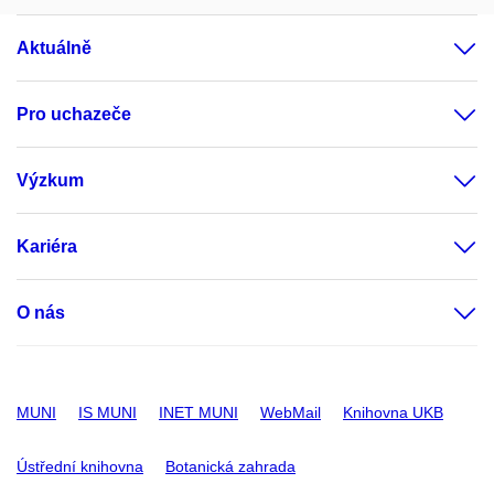
Aktuálně
Pro uchazeče
Výzkum
Kariéra
O nás
MUNI
IS MUNI
INET MUNI
WebMail
Knihovna UKB
Ústřední knihovna
Botanická zahrada