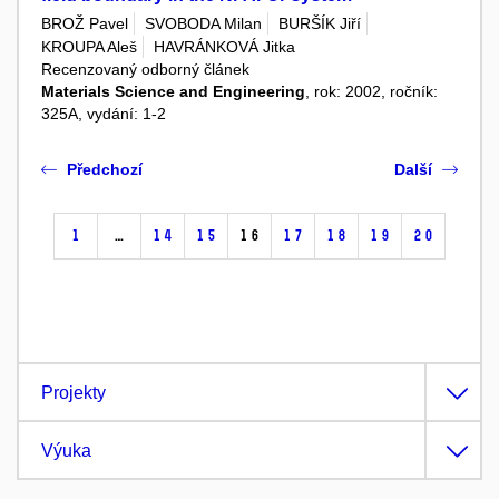
BROŽ Pavel
SVOBODA Milan
BURŠÍK Jiří
KROUPA Aleš
HAVRÁNKOVÁ Jitka
Recenzovaný odborný článek
Materials Science and Engineering
, rok: 2002, ročník:
325A, vydání: 1-2
Předchozí
Další
1
…
14
15
16
17
18
19
20
Projekty
Výuka