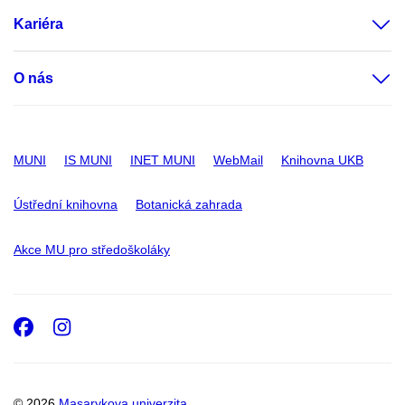
Kariéra
O nás
MUNI
IS MUNI
INET MUNI
WebMail
Knihovna UKB
Ústřední knihovna
Botanická zahrada
Akce MU pro středoškoláky
Facebook
Instagram
© 2026
Masarykova univerzita