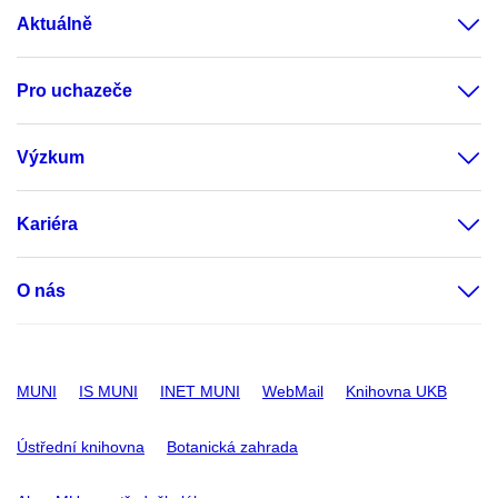
Aktuálně
Pro uchazeče
Výzkum
Kariéra
O nás
MUNI
IS MUNI
INET MUNI
WebMail
Knihovna UKB
Ústřední knihovna
Botanická zahrada