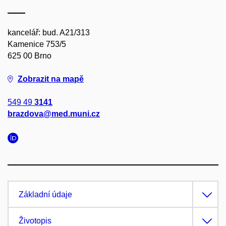
kancelář: bud. A21/313
Kamenice 753/5
625 00 Brno
Zobrazit na mapě
549 49
3141
brazdova@med.muni.cz
Základní údaje
Životopis