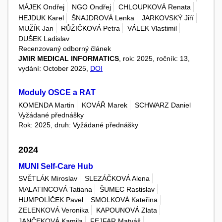
MÁJEK Ondřej
NGO Ondřej
CHLOUPKOVÁ Renata
HEJDUK Karel
ŠNAJDROVÁ Lenka
JARKOVSKÝ Jiří
MUŽÍK Jan
RŮŽIČKOVÁ Petra
VÁLEK Vlastimil
DUŠEK Ladislav
Recenzovaný odborný článek
JMIR MEDICAL INFORMATICS
, rok: 2025, ročník: 13,
vydání: October 2025,
DOI
Moduly OSCE a RAT
KOMENDA Martin
KOVÁŘ Marek
SCHWARZ Daniel
Vyžádané přednášky
Rok: 2025, druh: Vyžádané přednášky
2024
MUNI Self-Care Hub
SVĚTLÁK Miroslav
SLEZÁČKOVÁ Alena
MALATINCOVÁ Tatiana
ŠUMEC Rastislav
HUMPOLÍČEK Pavel
SMOLKOVÁ Kateřina
ZELENKOVÁ Veronika
KAPOUNOVÁ Zlata
JANČEKOVÁ Kamila
FEJFAR Matyáš