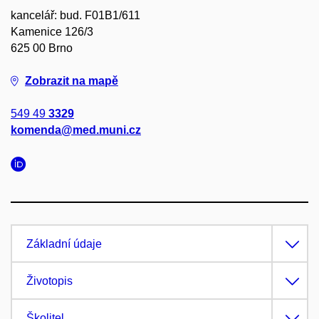
kancelář: bud. F01B1/611
Kamenice 126/3
625 00 Brno
Zobrazit na mapě
549 49
3329
komenda@med.muni.cz
Základní údaje
Životopis
Školitel