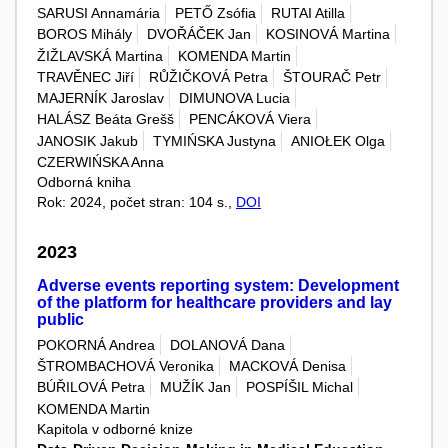
SARUSI Annamária
PETŐ Zsófia
RUTAI Atilla
BOROS Mihály
DVOŘÁČEK Jan
KOSINOVÁ Martina
ŽIŽLAVSKÁ Martina
KOMENDA Martin
TRAVĚNEC Jiří
RŮŽIČKOVÁ Petra
ŠTOURAČ Petr
MAJERNÍK Jaroslav
DIMUNOVA Lucia
HALÁSZ Beáta Grešš
PENCÁKOVÁ Viera
JANOSIK Jakub
TYMIŃSKA Justyna
ANIOŁEK Olga
CZERWIŃSKA Anna
Odborná kniha
Rok: 2024, počet stran: 104 s.,
DOI
2023
Adverse events reporting system: Development
of the platform for healthcare providers and lay
public
POKORNÁ Andrea
DOLANOVÁ Dana
ŠTROMBACHOVÁ Veronika
MACKOVÁ Denisa
BÚŘILOVÁ Petra
MUŽÍK Jan
POSPÍŠIL Michal
KOMENDA Martin
Kapitola v odborné knize