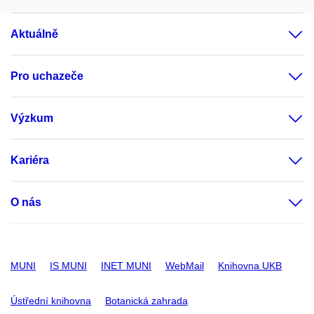
Aktuálně
Pro uchazeče
Výzkum
Kariéra
O nás
MUNI
IS MUNI
INET MUNI
WebMail
Knihovna UKB
Ústřední knihovna
Botanická zahrada