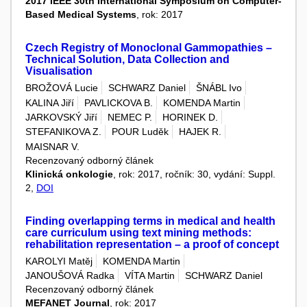
2017 IEEE 30th International Symposium on Computer-
Based Medical Systems
, rok: 2017
Czech Registry of Monoclonal Gammopathies –
Technical Solution, Data Collection and
Visualisation
BROŽOVÁ Lucie
SCHWARZ Daniel
ŠNÁBL Ivo
KALINA Jiří
PAVLICKOVA B.
KOMENDA Martin
JARKOVSKÝ Jiří
NEMEC P.
HORINEK D.
STEFANIKOVA Z.
POUR Luděk
HAJEK R.
MAISNAR V.
Recenzovaný odborný článek
Klinická onkologie
, rok: 2017, ročník: 30, vydání: Suppl.
2,
DOI
Finding overlapping terms in medical and health
care curriculum using text mining methods:
rehabilitation representation – a proof of concept
KAROLYI Matěj
KOMENDA Martin
JANOUŠOVÁ Radka
VÍTA Martin
SCHWARZ Daniel
Recenzovaný odborný článek
MEFANET Journal
, rok: 2017