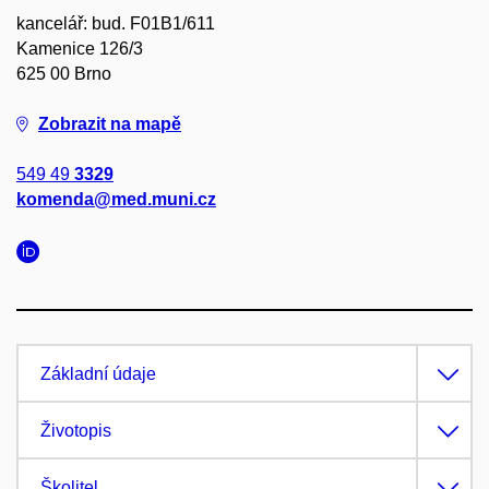
kancelář: bud. F01B1/611
Kamenice 126/3
625 00 Brno
Zobrazit na mapě
549 49
3329
komenda@med.muni.cz
Základní údaje
Životopis
Školitel