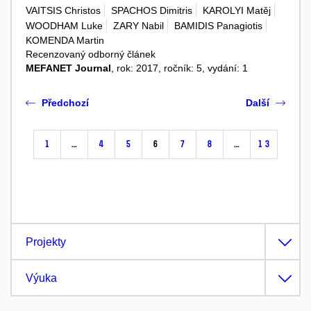
VAITSIS Christos
SPACHOS Dimitris
KAROLYI Matěj
WOODHAM Luke
ZARY Nabil
BAMIDIS Panagiotis
KOMENDA Martin
Recenzovaný odborný článek
MEFANET Journal
, rok: 2017, ročník: 5, vydání: 1
Předchozí
Další
1
…
4
5
6
7
8
…
13
Projekty
Výuka