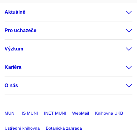
Aktuálně
Pro uchazeče
Výzkum
Kariéra
O nás
MUNI
IS MUNI
INET MUNI
WebMail
Knihovna UKB
Ústřední knihovna
Botanická zahrada