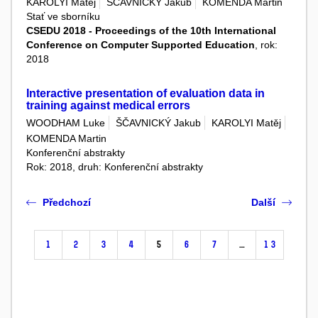
KAROLYI Matěj
ŠČAVNICKÝ Jakub
KOMENDA Martin
Stať ve sborníku
CSEDU 2018 - Proceedings of the 10th International
Conference on Computer Supported Education
, rok:
2018
Interactive presentation of evaluation data in
training against medical errors
WOODHAM Luke
ŠČAVNICKÝ Jakub
KAROLYI Matěj
KOMENDA Martin
Konferenční abstrakty
Rok: 2018, druh: Konferenční abstrakty
Předchozí
Další
1
2
3
4
5
6
7
…
13