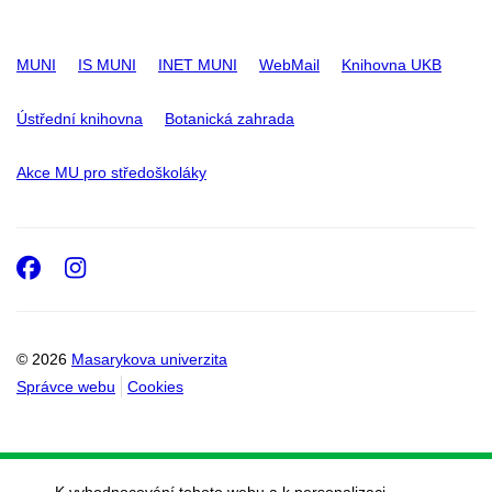
MUNI
IS MUNI
INET MUNI
WebMail
Knihovna UKB
Ústřední knihovna
Botanická zahrada
Akce MU pro středoškoláky
Facebook
Instagram
© 2026
Masarykova univerzita
Správce webu
Cookies