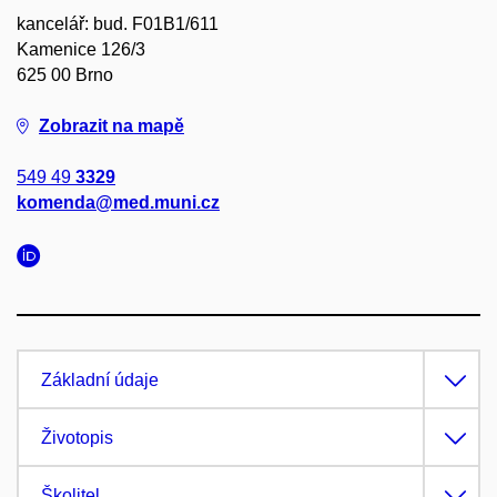
kancelář: bud. F01B1/611
Kamenice 126/3
625 00 Brno
Zobrazit na mapě
549 49
3329
komenda@med.muni.cz
Základní údaje
Životopis
Školitel