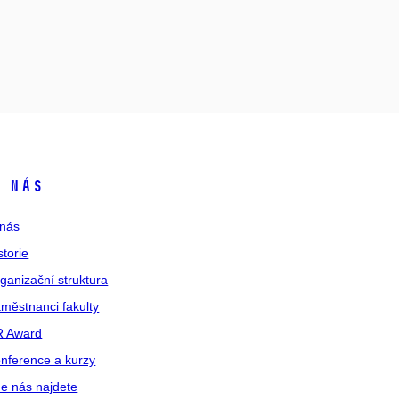
 nás
nás
storie
ganizační struktura
městnanci fakulty
R Award
nference a kurzy
e nás najdete