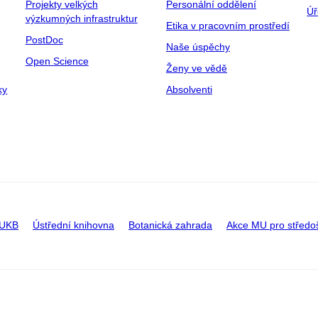
Projekty velkých
Personální oddělení
Úř
výzkumných infrastruktur
Etika v pracovním prostředí
PostDoc
Naše úspěchy
Open Science
Ženy ve vědě
ky
Absolventi
 UKB
Ústřední knihovna
Botanická zahrada
Akce MU pro středo