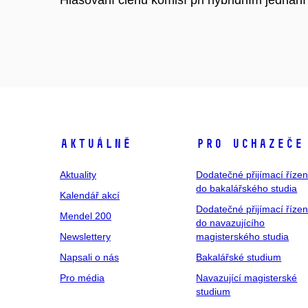
Aktuálně
Pro uchazeče
Aktuality
Dodatečné přijímací řízen
do bakalářského studia
Kalendář akcí
Dodatečné přijímací řízen
Mendel 200
do navazujícího
Newslettery
magisterského studia
Napsali o nás
Bakalářské studium
Pro média
Navazující magisterské
studium