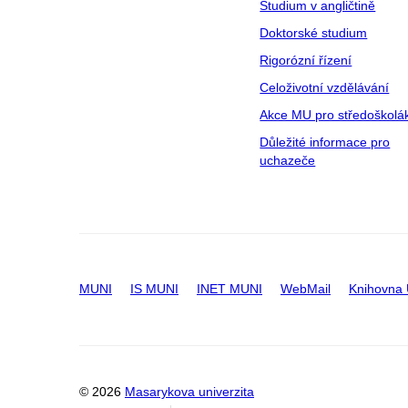
Studium v angličtině
Doktorské studium
Rigorózní řízení
Celoživotní vzdělávání
Akce MU pro středoškolá
Důležité informace pro
uchazeče
MUNI
IS MUNI
INET MUNI
WebMail
Knihovna
© 2026
Masarykova univerzita