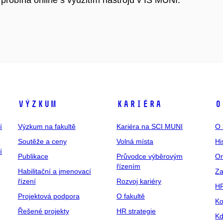
Výzkum
Kariéra
O
í
Výzkum na fakultě
Kariéra na SCI MUNI
O 
Soutěže a ceny
Volná místa
Hi
í
Publikace
Průvodce výběrovým
Or
řízením
Habilitační a jmenovací
Za
řízení
Rozvoj kariéry
H
Projektová podpora
O fakultě
Ko
Řešené projekty
HR strategie
Kd