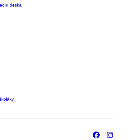
ední deska
školáky
Facebook
Insta