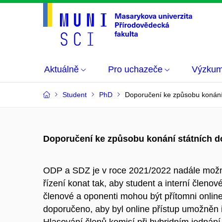
Aktuálně
Pro uchazeče
Výzku
Student
PhD
Doporučení ke způsobu konání
Doporučení ke způsobu konání státních d
ODP a SDZ je v roce 2021/2022 nadále možné
řízení konat tak, aby student a interní členov
členové a oponenti mohou být přítomni onlin
doporučeno, aby byl online přístup umožněn 
Hlasování členů komisí při hybridním jednání