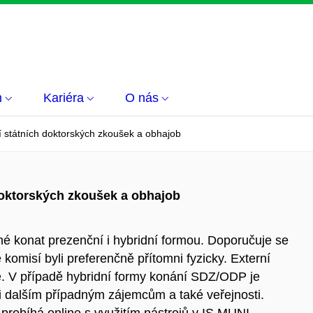
m
Kariéra
O nás
 státních doktorských zkoušek a obhajob
oktorských zkoušek a obhajob
 konat prezenční i hybridní formou. Doporučuje se
é komisí byli preferenčně přítomni fyzicky. Externí
e. V případě hybridní formy konání SDZ/ODP je
i dalším případným zájemcům a také veřejnosti.
 probíhá online s využitím nástrojů v IS MUNI.