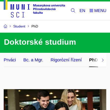
EN
Student
PhD
Doktorské studium
Prváci
Bc. a Mgr.
Rigorózní řízení
PhD
Ce