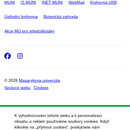
MUNI
IS MUNI
INET MUNI
WebMail
Knihovna UKB
Ústřední knihovna
Botanická zahrada
Akce MU pro středoškoláky
Facebook
Instagram
© 2026
Masarykova univerzita
Správce webu
Cookies
K vyhodnocování tohoto webu a k personalizaci
obsahu a reklam používáme soubory cookies. Když
klikněte na „přijmout cookies", poskytnete nám