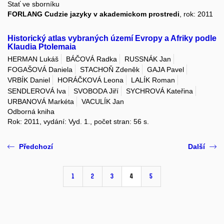
Stať ve sborníku
FORLANG Cudzie jazyky v akademickom prostredi
, rok: 2011
Historický atlas vybraných území Evropy a Afriky podle
Klaudia Ptolemaia
HERMAN Lukáš
BÁČOVÁ Radka
RUSSNÁK Jan
FOGAŠOVÁ Daniela
STACHOŇ Zdeněk
GAJA Pavel
VRBÍK Daniel
HORÁČKOVÁ Leona
LALÍK Roman
SENDLEROVÁ Iva
SVOBODA Jiří
SYCHROVÁ Kateřina
URBANOVÁ Markéta
VACULÍK Jan
Odborná kniha
Rok: 2011, vydání: Vyd. 1., počet stran: 56 s.
Předchozí
Další
1
2
3
4
5