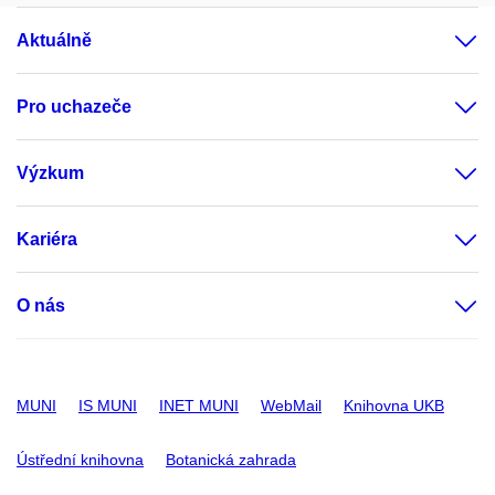
Aktuálně
Pro uchazeče
Výzkum
Kariéra
O nás
MUNI
IS MUNI
INET MUNI
WebMail
Knihovna UKB
Ústřední knihovna
Botanická zahrada