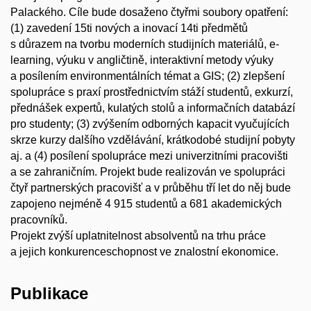
Palackého. Cíle bude dosaženo čtyřmi soubory opatření:
(1) zavedení 15ti nových a inovací 14ti předmětů
s důrazem na tvorbu moderních studijních materiálů, e-
learning, výuku v angličtině, interaktivní metody výuky
a posílením environmentálních témat a GIS; (2) zlepšení
spolupráce s praxí prostřednictvím stáží studentů, exkurzí,
přednášek expertů, kulatých stolů a informačních databází
pro studenty; (3) zvýšením odborných kapacit vyučujících
skrze kurzy dalšího vzdělávání, krátkodobé studijní pobyty
aj. a (4) posílení spolupráce mezi univerzitními pracovišti
a se zahraničním. Projekt bude realizován ve spolupráci
čtyř partnerských pracovišť a v průběhu tří let do něj bude
zapojeno nejméně 4 915 studentů a 681 akademických
pracovníků.
Projekt zvýší uplatnitelnost absolventů na trhu práce
a jejich konkurenceschopnost ve znalostní ekonomice.
Publikace