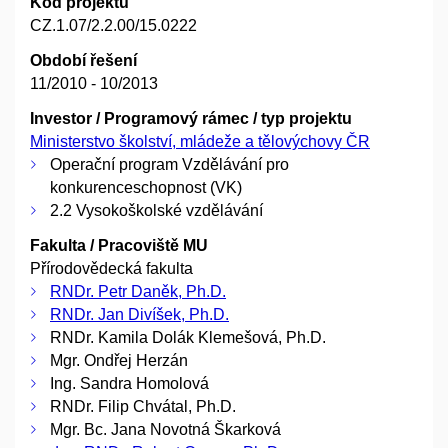
Kód projektu
CZ.1.07/2.2.00/15.0222
Období řešení
11/2010 - 10/2013
Investor / Programový rámec / typ projektu
Ministerstvo školství, mládeže a tělovýchovy ČR
Operační program Vzdělávání pro
konkurenceschopnost (VK)
2.2 Vysokoškolské vzdělávání
Fakulta / Pracoviště MU
Přírodovědecká fakulta
RNDr. Petr Daněk, Ph.D.
RNDr. Jan Divíšek, Ph.D.
RNDr. Kamila Dolák Klemešová, Ph.D.
Mgr. Ondřej Herzán
Ing. Sandra Homolová
RNDr. Filip Chvátal, Ph.D.
Mgr. Bc. Jana Novotná Škarková