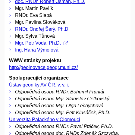
doc. RNDr. Robert Osman, Ph.D.
Mgr. Martin Pavlík
RNDr. Eva Slabá
Mgr. Pavlína Slováková
RNDr. Ondřej Šerý, Ph.D.
Mgr. Sylva Tůnová
Mgr. Petr Voda, Ph.D.
Ing. Hana Výmolová
WWW stránky projektu
http://geoinovace.geogr.muni.cz/
Spolupracující organizace
Ústav geoniky AV ČR, v. v. i.
Odpovědná osoba RNDr. Bohumil Frantál
Odpovědná osoba Mgr. Stanislav Cetkovský
Odpovědná osoba Mgr. Olga Lečbychová
Odpovědná osoba Mgr. Petr Klusáček, Ph.D.
Univerzita Palackého v Olomouci
Odpovědná osoba RNDr. Pavel Ptáček, Ph.D.
Odpovědná osoba doc. RNDr. Zdeněk Szczyrba,