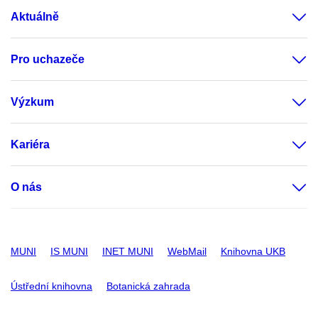
Aktuálně
Pro uchazeče
Výzkum
Kariéra
O nás
MUNI
IS MUNI
INET MUNI
WebMail
Knihovna UKB
Ústřední knihovna
Botanická zahrada