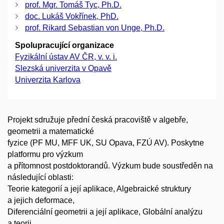
prof. Mgr. Tomáš Tyc, Ph.D.
doc. Lukáš Vokřínek, PhD.
prof. Rikard Sebastian von Unge, Ph.D.
Spolupracující organizace
Fyzikální ústav AV ČR, v. v. i.
Slezská univerzita v Opavě
Univerzita Karlova
Projekt sdružuje přední česká pracoviště v algebře,
geometrii a matematické
fyzice (PF MU, MFF UK, SU Opava, FZÚ AV). Poskytne
platformu pro výzkum
a přítomnost postdoktorandů. Výzkum bude soustředěn na
následující oblasti:
Teorie kategorií a její aplikace, Algebraické struktury
a jejich deformace,
Diferenciální geometrii a její aplikace, Globální analýzu
a teorii