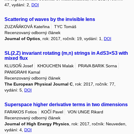
47, vydání: 2,
DOI
Scattering of waves by the invisible lens
ZUZAŇÁKOVÁ Kateřina
TYC Tomáš
Recenzovaný odborný článek
Journal of Optics
, rok: 2017, ročník: 19, vydání: 1,
DOI
SL(2,Z) invariant rotating (m,n) strings in AdS3×S3 with
mixed flux
KLUSOŇ Josef
KHOUCHEN Malak
PRAVA BARIK Sorna
PANIGRAHI Kamal
Recenzovaný odborný článek
The European Physical Journal C
, rok: 2017, ročník: 77,
vydání: 5,
DOI
Superspace higher derivative terms in two dimensions
FARAKOS Fotios
KOČÍ Pavel
VON UNGE Rikard
Recenzovaný odborný článek
Journal of High Energy Physics
, rok: 2017, ročník: Neuveden,
vydání: 4,
DOI