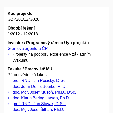
Kód projektu
GBP201/12/G028
Období řešení
1/2012 - 12/2018
Investor / Programový rámec / typ projektu
Grantová agentura ČR
Projekty na podporu excelence v základním
výzkumu
Fakulta / Pracoviště MU
Přírodovědecká fakulta
prof. RNDr. Jiří Rosický, DrSc.
doc. John Denis Bourke, PhD
doc. Mgr. Josef Klusoň, Ph.D., DSc.
doc. Klaus Bering Larsen, Ph.D.
prof. RNDr. Jan Slovák, DrSc.
doc. Mgr. Josef Šilhan, Ph.D.