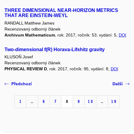
THREE DIMENSIONAL NEAR-HORIZON METRICS
THAT ARE EINSTEIN-WEYL
RANDALL Matthew James
Recenzovaný odborný článek
Archivum Mathematicum
, rok: 2017, ročník: 53, vydání: 5,
DOI
Two-dimensional f(R) Horava-Lifshitz gravity
KLUSOŇ Josef
Recenzovaný odborný článek
PHYSICAL REVIEW D
, rok: 2017, ročník: 95, vydání: 8,
DOI
Předchozí
Další
1
…
6
7
8
9
10
…
19