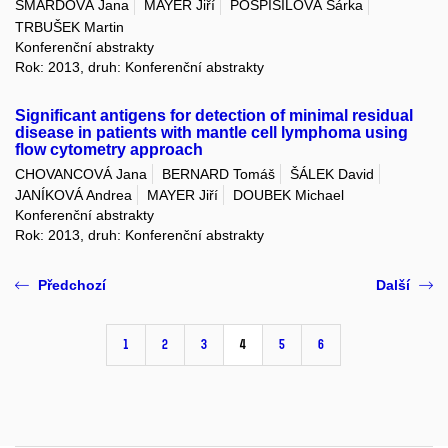
ŠMARDOVÁ Jana
MAYER Jiří
POSPÍŠILOVÁ Šárka
TRBUŠEK Martin
Konferenční abstrakty
Rok: 2013, druh: Konferenční abstrakty
Significant antigens for detection of minimal residual
disease in patients with mantle cell lymphoma using
flow cytometry approach
CHOVANCOVÁ Jana
BERNARD Tomáš
ŠÁLEK David
JANÍKOVÁ Andrea
MAYER Jiří
DOUBEK Michael
Konferenční abstrakty
Rok: 2013, druh: Konferenční abstrakty
Předchozí
Další
1
2
3
4
5
6