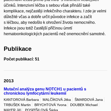
účinků. Intenzivní léčba s sebou však přináší také
komplikace, nejčastěji infekčního charakteru. I zde je velmi
důležité včas a dobře určit původce infekce a začít
s léčbou, aby nedošlo k ohrožení života nemocného.
Infekce jsou totiž častější příčinou úmrtí
hematoonkologických pacientů než onemocnění samotné.
Publikace
Počet publikací: 51
2013
Mutační analýza genu NOTCH1 u pacientů s
chronickou lymfocytární leukemií
KANTOROVÁ Barbara
MALČÍKOVÁ Jitka
ŠMARDOVÁ Jana
TRBUŠEK Martin
BRYCHTOVÁ Yvona
DOUBEK Michael
MAYER Jiří
POSPÍŠILOVÁ Šárka