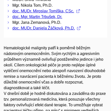
Mgr. Nikola Tom, Ph.D.
doc. MUDr. Miroslav Tomíška, CSc.
doc. Mgr. Martin Trbušek, Dr.
Mgr. Jana Zemanová, Ph.D.
doc. MUDr. Daniela Žáčková, Ph.D.
Hematologické malignity patří k poměrně běžným
nádorovým onemocněním. Svým rychlým a agresivním
průběhem významně ovlivňují postiženého jedince i jeho
okolí. Cílem onkologické péče je proto nejlépe úplné
vyléčení onemocnění nebo alespoň navození dlouhodobé
remise a navrácení pacienta k běžnému životu. Je proto
důležité onemocnění včas a dobře rozpoznat,
diagnostikovat a také léčit.
V dnešní době je hodně diskutována a zaváděna do praxe
tzv. personalizovaná medicína, která posuzuje všechny
faktory ovlivňující efekt dané terapie. To umožňuje vybrat
pacientovi léčbu přímo „na míru“ s minimem vedlejších