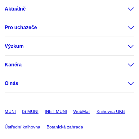
Aktuálně
Pro uchazeče
Výzkum
Kariéra
O nás
MUNI
IS MUNI
INET MUNI
WebMail
Knihovna UKB
Ústřední knihovna
Botanická zahrada