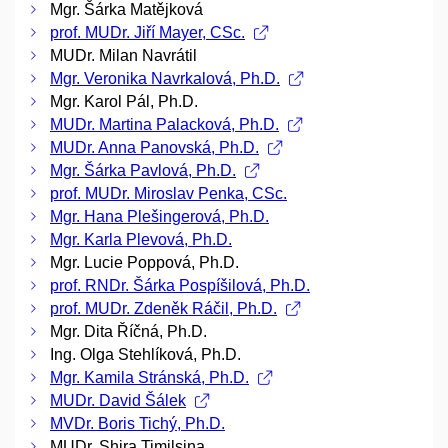
Mgr. Šárka Matějková
prof. MUDr. Jiří Mayer, CSc.
MUDr. Milan Navrátil
Mgr. Veronika Navrkalová, Ph.D.
Mgr. Karol Pál, Ph.D.
MUDr. Martina Palacková, Ph.D.
MUDr. Anna Panovská, Ph.D.
Mgr. Šárka Pavlová, Ph.D.
prof. MUDr. Miroslav Penka, CSc.
Mgr. Hana Plešingerová, Ph.D.
Mgr. Karla Plevová, Ph.D.
Mgr. Lucie Poppová, Ph.D.
prof. RNDr. Šárka Pospíšilová, Ph.D.
prof. MUDr. Zdeněk Ráčil, Ph.D.
Mgr. Dita Říčná, Ph.D.
Ing. Olga Stehlíková, Ph.D.
Mgr. Kamila Stránská, Ph.D.
MUDr. David Šálek
MVDr. Boris Tichý, Ph.D.
MUDr. Shira Timilsina