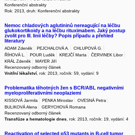
Konferenční abstrakty
Rok: 2013, druh: Konferenční abstrakty
Nemoc chladových aglutininů nereagující na léčbu
glukokortikoidy a na léčbu rituximabem. Jaký postup
zvolit pro III. linii léčby? Popis případu a přehled
literatury
ADAM Zdeněk
PEJCHALOVÁ A.
CHLUPOVÁ G.
ŘÍHOVÁ L.
POUR Luděk
KREJČÍ Marta
ČERVINEK Libor
KRÁL Zdeněk
MAYER Jiří
Recenzovaný odborný článek
Vnitřní lékařství
, rok: 2013, ročník: 59, vydání: 9
Problematika těhotných žen s BCR/ABL negativními
myeloproliferativními neoplaziemi
KISSOVÁ Jarmila
PENKA Miroslav
OVESNÁ Petra
BULIKOVÁ Alena
GERYCHOVÁ Romana
Recenzovaný odborný článek
Transfúze a hematologie dnes
, rok: 2013, ročník: 19, vydání: 4
Reactivation of selected p53 mutants in B-cell tumor