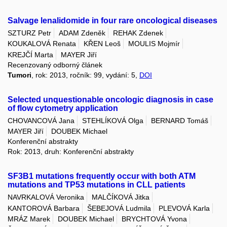
Salvage lenalidomide in four rare oncological diseases
SZTURZ Petr
ADAM Zdeněk
REHAK Zdenek
KOUKALOVÁ Renata
KŘEN Leoš
MOULIS Mojmír
KREJČÍ Marta
MAYER Jiří
Recenzovaný odborný článek
Tumori
, rok: 2013, ročník: 99, vydání: 5,
DOI
Selected unquestionable oncologic diagnosis in case
of flow cytometry application
CHOVANCOVÁ Jana
STEHLÍKOVÁ Olga
BERNARD Tomáš
MAYER Jiří
DOUBEK Michael
Konferenční abstrakty
Rok: 2013, druh: Konferenční abstrakty
SF3B1 mutations frequently occur with both ATM
mutations and TP53 mutations in CLL patients
NAVRKALOVÁ Veronika
MALČÍKOVÁ Jitka
KANTOROVÁ Barbara
ŠEBEJOVÁ Ludmila
PLEVOVÁ Karla
MRÁZ Marek
DOUBEK Michael
BRYCHTOVÁ Yvona