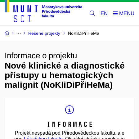
EN
Řešené projekty
NoKliDiPřiHeMa
Informace o projektu
Nové klinické a diagnostické
přístupy u hematogických
malignit (NoKliDiPřiHeMa)
Informace
Projekt nespadá pod Přírodovědeckou fakultu, ale
pod
Lékařskou fakultu
. Oficiální stránka projektu je