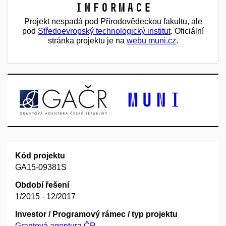
Informace
Projekt nespadá pod Přírodovědeckou fakultu, ale
pod
Středoevropský technologický institut
. Oficiální
stránka projektu je na
webu muni.cz
.
Kód projektu
GA15-09381S
Období řešení
1/2015 - 12/2017
Investor / Programový rámec / typ projektu
Grantová agentura ČR