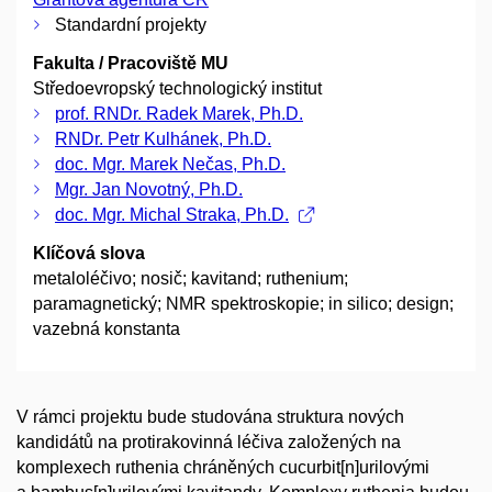
Standardní projekty
Fakulta / Pracoviště MU
Středoevropský technologický institut
prof. RNDr. Radek Marek, Ph.D.
RNDr. Petr Kulhánek, Ph.D.
doc. Mgr. Marek Nečas, Ph.D.
Mgr. Jan Novotný, Ph.D.
doc. Mgr. Michal Straka, Ph.D.
Klíčová slova
metaloléčivo; nosič; kavitand; ruthenium;
paramagnetický; NMR spektroskopie; in silico; design;
vazebná konstanta
V rámci projektu bude studována struktura nových
kandidátů na protirakovinná léčiva založených na
komplexech ruthenia chráněných cucurbit[n]urilovými