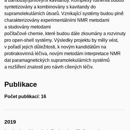
a bambus[n]urilovými kavitandy. Komplexy ruthenia budou
syntetizovány a kombinovány s kavitandy do
supramolekulárních útvarů. Vznikající systémy budou plně
charakterizovány experimentálními NMR metodami
a studovány metodami
počítačové chemie, které budou dále zkoumány a rozvinuty
pro open-shell systémy. Výsledky projektu by měly vést,
v pořadí jejich důležitosti, k novým kandidátům na
protirakovinná léčiva, novým metodám interpretace NMR
dat paramagnetických supramolekulárních systémů
a rozšíření znalostí pro návrh cílených léčiv.
Publikace
Počet publikací: 16
2019