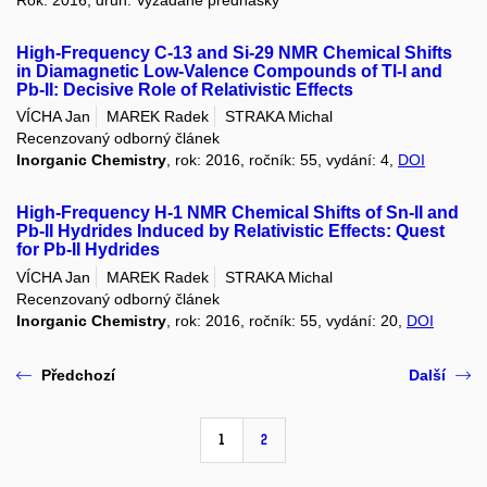
Rok: 2016, druh: Vyžádané přednášky
High-Frequency C-13 and Si-29 NMR Chemical Shifts
in Diamagnetic Low-Valence Compounds of TI-I and
Pb-II: Decisive Role of Relativistic Effects
VÍCHA Jan
MAREK Radek
STRAKA Michal
Recenzovaný odborný článek
Inorganic Chemistry
, rok: 2016, ročník: 55, vydání: 4,
DOI
High-Frequency H-1 NMR Chemical Shifts of Sn-II and
Pb-II Hydrides Induced by Relativistic Effects: Quest
for Pb-II Hydrides
VÍCHA Jan
MAREK Radek
STRAKA Michal
Recenzovaný odborný článek
Inorganic Chemistry
, rok: 2016, ročník: 55, vydání: 20,
DOI
Předchozí
Další
1
2