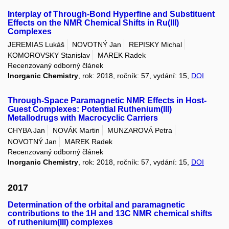
Interplay of Through-Bond Hyperfine and Substituent
Effects on the NMR Chemical Shifts in Ru(III)
Complexes
JEREMIAS Lukáš
NOVOTNÝ Jan
REPISKY Michal
KOMOROVSKY Stanislav
MAREK Radek
Recenzovaný odborný článek
Inorganic Chemistry
, rok: 2018, ročník: 57, vydání: 15,
DOI
Through-Space Paramagnetic NMR Effects in Host-
Guest Complexes: Potential Ruthenium(III)
Metallodrugs with Macrocyclic Carriers
CHYBA Jan
NOVÁK Martin
MUNZAROVÁ Petra
NOVOTNÝ Jan
MAREK Radek
Recenzovaný odborný článek
Inorganic Chemistry
, rok: 2018, ročník: 57, vydání: 15,
DOI
2017
Determination of the orbital and paramagnetic
contributions to the 1H and 13C NMR chemical shifts
of ruthenium(III) complexes