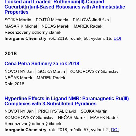
Locked and Loaded: Ruthenium(II)-Capped
Cucurbit[n]uril-Based Rotaxanes with Antimetastatic
Properties
SOJKA Martin
FOJTŮ Michaela
FIALOVÁ Jindřiška
MASAŘÍK Michal
NEČAS Marek
MAREK Radek
Recenzovaný odborný článek
Inorganic Chemistry
, rok: 2019, ročník: 58, vydání: 16,
DOI
2018
Cena Petra Sedmery za rok 2018
NOVOTNÝ Jan
SOJKA Martin
KOMOROVSKY Stanislav
NEČAS Marek
MAREK Radek
Rok: 2018
Hyperfine Effects in Ligand NMR: Paramagnetic Ru(III)
Complexes with 3-Substituted Pyridines
NOVOTNÝ Jan
PŘICHYSTAL David
SOJKA Martin
KOMOROVSKY Stanislav
NEČAS Marek
MAREK Radek
Recenzovaný odborný článek
Inorganic Chemistry
, rok: 2018, ročník: 57, vydání: 2,
DOI