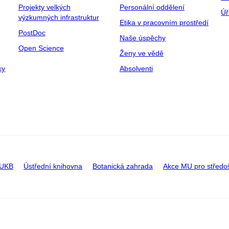
Projekty velkých
Personální oddělení
Úř
výzkumných infrastruktur
Etika v pracovním prostředí
PostDoc
Naše úspěchy
Open Science
Ženy ve vědě
ky
Absolventi
 UKB
Ústřední knihovna
Botanická zahrada
Akce MU pro středo