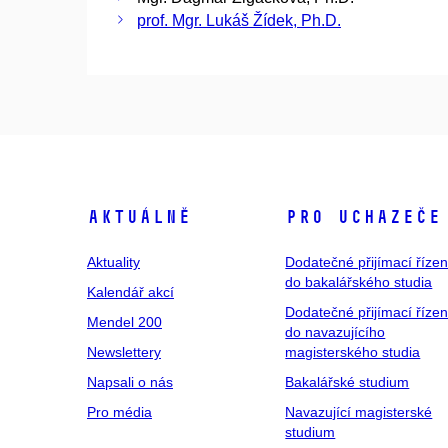
prof. Mgr. Lukáš Žídek, Ph.D.
Aktuálně
Pro uchazeče
Aktuality
Dodatečné přijímací řízen
do bakalářského studia
Kalendář akcí
Dodatečné přijímací řízen
Mendel 200
do navazujícího
Newslettery
magisterského studia
Napsali o nás
Bakalářské studium
Pro média
Navazující magisterské
studium