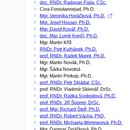
doc. RNDr. Radovan Fiala, CSc.
Cina Foroutannejad, Ph.D.
Mgr. Veronika Horáčková, Ph.D.
Mgr. Josef Houser, Ph.D.
Mgr. David Kovář, Ph.D.
doc. Mgr. Lumír Krejčí, Ph.D.
Mgr. Martin Kříž
RNDr. Petr Kulhánek, Ph.D.
prof. RNDr. Radek Marek, Ph.D.
Mgr. Martin Novák, Ph.D.
Mgr. Šárka Novotná
Mgr. Martin Prokop, Ph.D.
prof. RNDr. Petr Skládal, CSc.
prof. RNDr. Vladimír Sklenář, DrSc.
prof. RNDr. Radka Svobodová, Ph.D.
prof. RNDr. Jiří Šponer, DrSc.
prof. Mgr. Richard Štefl, Ph.D.
prof. RNDr. Robert Vácha, PhD.
prof. RNDr. Michaela Wimmerová, Ph.D.
Mgr. Dagmar Zigáčková, Ph.D.