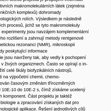
ktivních makromolekulárních látek (zejména
 funkčních komplexů) dohromady
biologických rolích. Výsledkem je následně
ých procesů, jichž se tyto makromolekuly
é experimenty jsou navzájem komplementární
o rozlišení a zahrnují metody rentgenové
netickou rezonanci (NMR), mikroskopii
y poskytující informace
ie jsou navrženy tak, aby vedly k pochopení
 v živých organizmech. Často se opírají o in-
tí celé škály biofyzikálních nástrojů,
né na výpočetní chemii, chemo-
věnován časovým změnám třírozměrných
od 10E-10 do 10E-2 s, čímž získáme ucelený
 komponent. Část projektu je taktéž
biologie a zpracování získaných dat pro
ologické aplikace. Řešení jednotlivých cílů