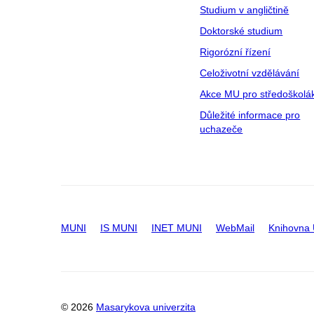
Studium v angličtině
Doktorské studium
Rigorózní řízení
Celoživotní vzdělávání
Akce MU pro středoškolá
Důležité informace pro
uchazeče
MUNI
IS MUNI
INET MUNI
WebMail
Knihovna
© 2026
Masarykova univerzita