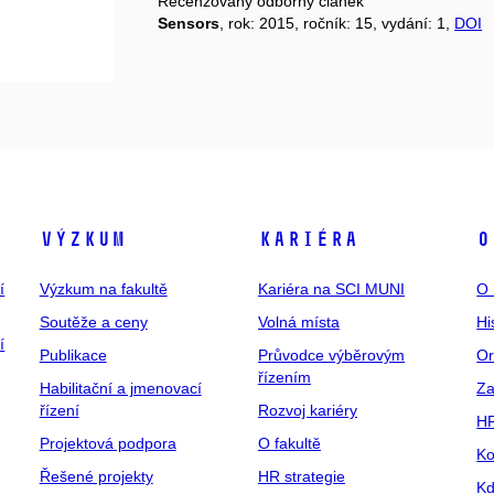
Recenzovaný odborný článek
Sensors
, rok: 2015, ročník: 15, vydání: 1,
DOI
Výzkum
Kariéra
O
í
Výzkum na fakultě
Kariéra na SCI MUNI
O 
Soutěže a ceny
Volná místa
Hi
í
Publikace
Průvodce výběrovým
Or
řízením
Habilitační a jmenovací
Za
řízení
Rozvoj kariéry
H
Projektová podpora
O fakultě
Ko
Řešené projekty
HR strategie
Kd