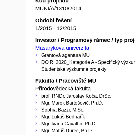
Kód projektu
MUNI/A/1310/2014
Období řešení
1/2015 - 12/2015
Investor / Programový rámec / typ pro
Masarykova univerzita
Grantová agentura MU
DO R. 2020_Kategorie A - Specifický výzku
Studentské výzkumné projekty
Fakulta / Pracoviště MU
Přírodovědecká fakulta
prof. RNDr. Jaroslav Koča, DrSc.
Mgr. Marek Bartošovič, Ph.D.
Sophia Bazzi, M.Sc.
Mgr. Lukáš Bednařík
Mgr. Ivana Cavallin, Ph.D.
Mgr. Matúš Durec, Ph.D.