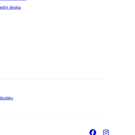
ední deska
školáky
Facebook
Insta