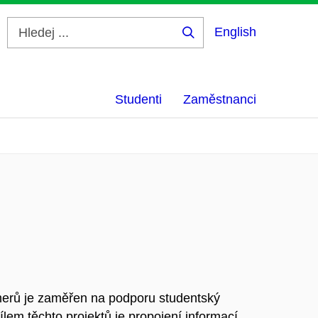
English
Hledej
...
Studenti
Zaměstnanci
merů je zaměřen na podporu studentský
Cílem těchto projektů je propojení informací