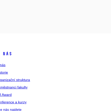
 nás
nás
storie
ganizační struktura
městnanci fakulty
R Award
nference a kurzy
e nás najdete