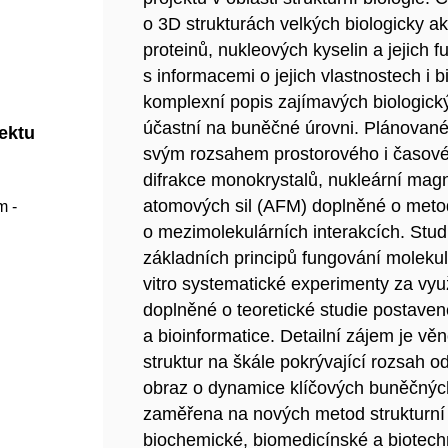
o 3D strukturách velkých biologicky a
proteinů, nukleových kyselin a jejich
s informacemi o jejich vlastnostech i 
komplexní popis zajímavých biologick
účastní na buněčné úrovni. Plánovan
jektu
svým rozsahem prostorového i časovéh
difrakce monokrystalů, nukleární mag
atomových sil (AFM) doplněné o metod
m -
o mezimolekulárních interakcích. Stud
základních principů fungování molekul
vitro systematické experimenty za využi
doplněné o teoretické studie postave
a bioinformatice. Detailní zájem je 
struktur na škále pokrývající rozsah 
obraz o dynamice klíčových buněčných
zaměřena na nových metod strukturní 
biochemické, biomedicínské a biotechn