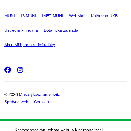
MUNI
IS MUNI
INET MUNI
WebMail
Knihovna UKB
Ústřední knihovna
Botanická zahrada
Akce MU pro středoškoláky
Facebook
Instagram
© 2026
Masarykova univerzita
Správce webu
Cookies
K vyhodnocování tohoto webu a k personalizaci