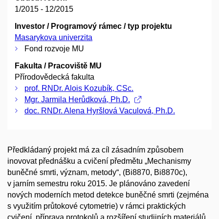
1/2015 - 12/2015
Investor / Programový rámec / typ projektu
Masarykova univerzita
Fond rozvoje MU
Fakulta / Pracoviště MU
Přírodovědecká fakulta
prof. RNDr. Alois Kozubík, CSc.
Mgr. Jarmila Herůdková, Ph.D.
doc. RNDr. Alena Hyršlová Vaculová, Ph.D.
Předkládaný projekt má za cíl zásadním způsobem
inovovat přednášku a cvičení předmětu „Mechanismy
buněčné smrti, význam, metody“, (Bi8870, Bi8870c),
v jarním semestru roku 2015. Je plánováno zavedení
nových moderních metod detekce buněčné smrti (zejména
s využitím průtokové cytometrie) v rámci praktických
cvičení, příprava protokolů a rozšíření studijních materiálů