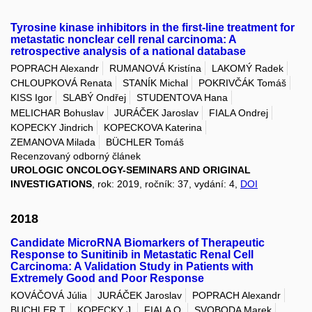
Tyrosine kinase inhibitors in the first-line treatment for
metastatic nonclear cell renal carcinoma: A
retrospective analysis of a national database
POPRACH Alexandr
RUMANOVÁ Kristína
LAKOMÝ Radek
CHLOUPKOVÁ Renata
STANÍK Michal
POKRIVČÁK Tomáš
KISS Igor
SLABÝ Ondřej
STUDENTOVA Hana
MELICHAR Bohuslav
JURÁČEK Jaroslav
FIALA Ondrej
KOPECKY Jindrich
KOPECKOVA Katerina
ZEMANOVA Milada
BÜCHLER Tomáš
Recenzovaný odborný článek
UROLOGIC ONCOLOGY-SEMINARS AND ORIGINAL
INVESTIGATIONS
, rok: 2019, ročník: 37, vydání: 4,
DOI
2018
Candidate MicroRNA Biomarkers of Therapeutic
Response to Sunitinib in Metastatic Renal Cell
Carcinoma: A Validation Study in Patients with
Extremely Good and Poor Response
KOVÁČOVÁ Júlia
JURÁČEK Jaroslav
POPRACH Alexandr
BUCHLER T.
KOPECKY J.
FIALA O.
SVOBODA Marek