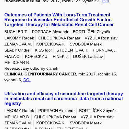
Biochemia Medica
, rok: 2017, ročník: 27, vydání: 2,
DOI
Outcomes of Patients With Long-Term Treatment
Response to Vascular Endothelial Growth Factor-
Targeted Therapy for Metastatic Renal Cell Cancer
BUCHLER T.
POPRACH Alexandr
BORTLÍČEK Zbyněk
LAKOMÝ Radek
CHLOUPKOVÁ Renata
VYZULA Rostislav
ZEMANOVA M.
KOPECKOVA K.
SVOBODA Marek
SLABÝ Ondřej
KISS Igor
STUDENTOVA H.
HORNOVA J.
FIALA O.
KOPECKY J.
FINEK J.
DUŠEK Ladislav
MELICHAR B.
Recenzovaný odborný článek
CLINICAL GENITOURINARY CANCER
, rok: 2017, ročník: 15,
vydání: 6,
DOI
Utilization and efficacy of second-line targeted therapy
in metastatic renal cell carcinoma: data from a national
registry
LAKOMÝ Radek
POPRACH Alexandr
BORTLÍČEK Zbyněk
MELICHAR B.
CHLOUPKOVÁ Renata
VYZULA Rostislav
ZEMANOVA M.
KOPECKOVA K.
SVOBODA Marek