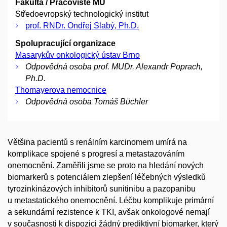
Fakulta / Pracoviště MU
Středoevropský technologický institut
prof. RNDr. Ondřej Slabý, Ph.D.
Spolupracující organizace
Masarykův onkologický ústav Brno
Odpovědná osoba prof. MUDr. Alexandr Poprach,
Ph.D.
Thomayerova nemocnice
Odpovědná osoba Tomáš Büchler
Většina pacientů s renálním karcinomem umírá na
komplikace spojené s progresí a metastazováním
onemocnění. Zaměřili jsme se proto na hledání nových
biomarkerů s potenciálem zlepšení léčebných výsledků
tyrozinkinázových inhibitorů sunitinibu a pazopanibu
u metastatického onemocnění. Léčbu komplikuje primární
a sekundární rezistence k TKI, avšak onkologové nemají
v současnosti k dispozici žádný prediktivní biomarker, který