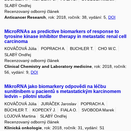
SLABÝ Ondřej
Recenzovaný odborný článek
Anticancer Research
, rok: 2018, ročník: 38, vydání: 5,
DOI
MicroRNAs as predictive biomarkers of response to
tyrosine kinase inhibitor therapy in metastatic renal cell
carcinoma
KOVÁČOVÁ Júlia
POPRACH A.
BUCHLER T.
CHO W.C.
SLABÝ Ondřej
Recenzovaný odborný článek
Clinical Chemistry and Laboratory medicine
, rok: 2018, ročník:
56, vydání: 9,
DOI
MikroRNA jako biomarkery odpovědi na léčbu
sunitinibem u pacientů s metastatickým karcinomem
ledvin – pilotní studie
KOVÁČOVÁ Júlia
JURÁČEK Jaroslav
POPRACH A.
BÜCHLER T.
KOPECKÝ J.
FIALA O.
SVOBODA Marek
LOJOVÁ Martina
SLABÝ Ondřej
Recenzovaný odborný článek
Klinická onkologie
, rok: 2018, ročník: 31, vydání: S1