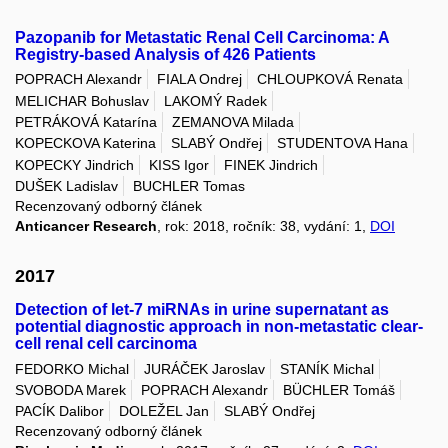
Pazopanib for Metastatic Renal Cell Carcinoma: A
Registry-based Analysis of 426 Patients
POPRACH Alexandr
FIALA Ondrej
CHLOUPKOVÁ Renata
MELICHAR Bohuslav
LAKOMÝ Radek
PETRÁKOVÁ Katarína
ZEMANOVA Milada
KOPECKOVA Katerina
SLABÝ Ondřej
STUDENTOVA Hana
KOPECKY Jindrich
KISS Igor
FINEK Jindrich
DUŠEK Ladislav
BUCHLER Tomas
Recenzovaný odborný článek
Anticancer Research
, rok: 2018, ročník: 38, vydání: 1,
DOI
2017
Detection of let-7 miRNAs in urine supernatant as
potential diagnostic approach in non-metastatic clear-
cell renal cell carcinoma
FEDORKO Michal
JURÁČEK Jaroslav
STANÍK Michal
SVOBODA Marek
POPRACH Alexandr
BÜCHLER Tomáš
PACÍK Dalibor
DOLEŽEL Jan
SLABÝ Ondřej
Recenzovaný odborný článek