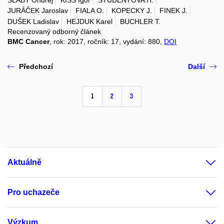
SLABÝ Ondřej
KISS Igor
STUDENTOVA H.
JURÁČEK Jaroslav
FIALA O.
KOPECKY J.
FINEK J.
DUŠEK Ladislav
HEJDUK Karel
BUCHLER T.
Recenzovaný odborný článek
BMC Cancer
, rok: 2017, ročník: 17, vydání: 880,
DOI
Předchozí
Další
1
2
3
Aktuálně
Pro uchazeče
Výzkum