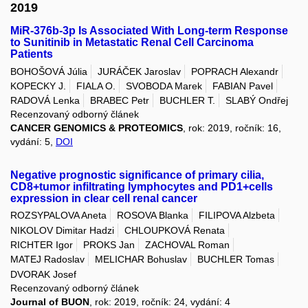
2019
MiR-376b-3p Is Associated With Long-term Response
to Sunitinib in Metastatic Renal Cell Carcinoma
Patients
BOHOŠOVÁ Júlia
JURÁČEK Jaroslav
POPRACH Alexandr
KOPECKY J.
FIALA O.
SVOBODA Marek
FABIAN Pavel
RADOVÁ Lenka
BRABEC Petr
BUCHLER T.
SLABÝ Ondřej
Recenzovaný odborný článek
CANCER GENOMICS & PROTEOMICS
, rok: 2019, ročník: 16,
vydání: 5,
DOI
Negative prognostic significance of primary cilia,
CD8+tumor infiltrating lymphocytes and PD1+cells
expression in clear cell renal cancer
ROZSYPALOVA Aneta
ROSOVA Blanka
FILIPOVA Alzbeta
NIKOLOV Dimitar Hadzi
CHLOUPKOVÁ Renata
RICHTER Igor
PROKS Jan
ZACHOVAL Roman
MATEJ Radoslav
MELICHAR Bohuslav
BUCHLER Tomas
DVORAK Josef
Recenzovaný odborný článek
Journal of BUON
, rok: 2019, ročník: 24, vydání: 4