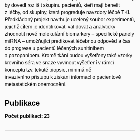
by dovedl rozlišit skupinu pacientů, kteří mají benefit
z léčby, od skupiny, která progreduje navzdory léčbě TKI.
Předkládaný projekt navrhuje ucelený soubor experimentů,
jejichž cílem je identifikovat, validovat a analyticky
zhodnotit nové molekulární biomarkery – specifické panely
miRNA – umožňující predikovat léčebnou odpověď a čas
do progrese u pacientů léčených sunitinibem
a pazopanibem. Kromě tkání budou vyšetřeny také vzorky
krevního séra ve snaze vyvinout vyšetření v rámci
konceptu tzv. tekuté biopsie, minimálně
invazivního přístupu k získání informací o pacientově
metastatickém onemocnění.
Publikace
Počet publikací: 23