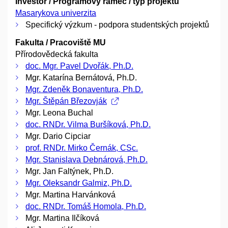
Investor / Programový rámec / typ projektu
Masarykova univerzita
Specifický výzkum - podpora studentských projektů
Fakulta / Pracoviště MU
Přírodovědecká fakulta
doc. Mgr. Pavel Dvořák, Ph.D.
Mgr. Katarína Bernátová, Ph.D.
Mgr. Zdeněk Bonaventura, Ph.D.
Mgr. Štěpán Březovják
Mgr. Leona Buchal
doc. RNDr. Vilma Buršíková, Ph.D.
Mgr. Dario Cipciar
prof. RNDr. Mirko Černák, CSc.
Mgr. Stanislava Debnárová, Ph.D.
Mgr. Jan Faltýnek, Ph.D.
Mgr. Oleksandr Galmiz, Ph.D.
Mgr. Martina Harvánková
doc. RNDr. Tomáš Homola, Ph.D.
Mgr. Martina Ilčíková