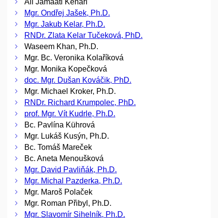
Ali Jamaati Kenari
Mgr. Ondřej Jašek, Ph.D.
Mgr. Jakub Kelar, Ph.D.
RNDr. Zlata Kelar Tučeková, PhD.
Waseem Khan, Ph.D.
Mgr. Bc. Veronika Kolaříková
Mgr. Monika Kopečková
doc. Mgr. Dušan Kováčik, PhD.
Mgr. Michael Kroker, Ph.D.
RNDr. Richard Krumpolec, PhD.
prof. Mgr. Vít Kudrle, Ph.D.
Bc. Pavlína Kührová
Mgr. Lukáš Kusýn, Ph.D.
Bc. Tomáš Mareček
Bc. Aneta Menoušková
Mgr. David Pavliňák, Ph.D.
Mgr. Michal Pazderka, Ph.D.
Mgr. Maroš Polaček
Mgr. Roman Přibyl, Ph.D.
Mgr. Slavomír Sihelník, Ph.D.