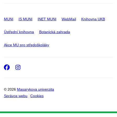
MUNI
IS MUNI
INET MUNI
WebMail
Knihovna UKB
Ústřední knihovna
Botanická zahrada
Akce MU pro středoškoláky
Facebook
Instagram
© 2026
Masarykova univerzita
Správce webu
Cookies