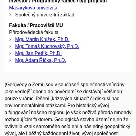
Investor / Programový rámec / typ projektu
Masarykova univerzita
Společný univerzitní základ
Fakulta / Pracoviště MU
Přírodovědecká fakulta
Mgr. Martin Knížek, Ph.D.
Mgr. Tomáš Kuchovský, Ph.D.
Mgr. Jan Petřík, Ph.D.
Mgr. Adam Říčka, Ph.D.
(Geo)vědy o Zemi jsou v současné společnosti vnímány
jako vedlejší obor a do povědomí se dostávají většinou
pouze v rámci řešení „krizových situací“ či diskusí nad
environmentálními otázkami. Pro historický vývoj
a fungování našeho regionu je však neživá příroda mnohdy
rozhodujícím faktorem. Geologická stavba území nejen že
ovlivnila vznik samotného osídlení a následný geopolitický
vývoj, ale i běžný každodenní život, vývoj společnosti