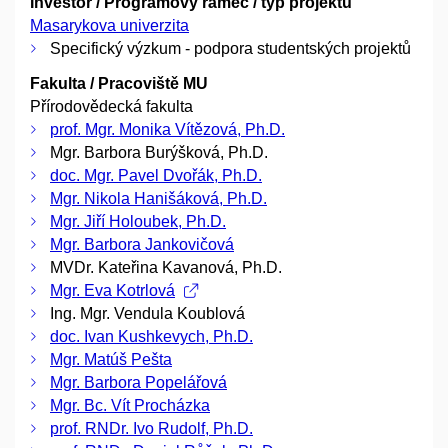
Investor / Programový rámec / typ projektu
Masarykova univerzita
Specifický výzkum - podpora studentských projektů
Fakulta / Pracoviště MU
Přírodovědecká fakulta
prof. Mgr. Monika Vítězová, Ph.D.
Mgr. Barbora Burýšková, Ph.D.
doc. Mgr. Pavel Dvořák, Ph.D.
Mgr. Nikola Hanišáková, Ph.D.
Mgr. Jiří Holoubek, Ph.D.
Mgr. Barbora Jankovičová
MVDr. Kateřina Kavanová, Ph.D.
Mgr. Eva Kotrlová
Ing. Mgr. Vendula Koublová
doc. Ivan Kushkevych, Ph.D.
Mgr. Matúš Pešta
Mgr. Barbora Popelářová
Mgr. Bc. Vít Procházka
prof. RNDr. Ivo Rudolf, Ph.D.