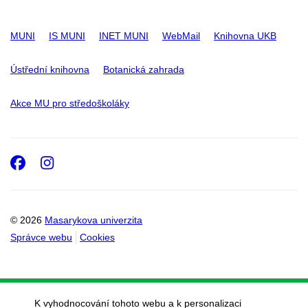
MUNI
IS MUNI
INET MUNI
WebMail
Knihovna UKB
Ústřední knihovna
Botanická zahrada
Akce MU pro středoškoláky
Facebook
Instagram
© 2026
Masarykova univerzita
Správce webu
Cookies
K vyhodnocování tohoto webu a k personalizaci