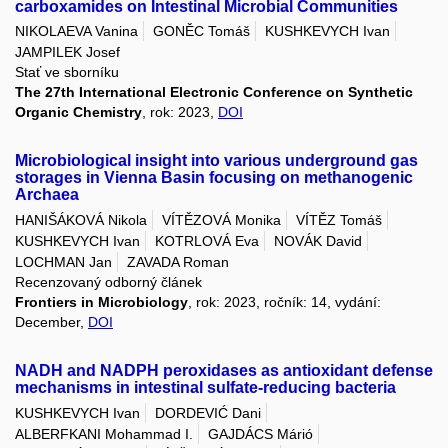
carboxamides on Intestinal Microbial Communities
NIKOLAEVA Vanina
GONĚC Tomáš
KUSHKEVYCH Ivan
JAMPILEK Josef
Stať ve sborníku
The 27th International Electronic Conference on Synthetic
Organic Chemistry
, rok: 2023,
DOI
Microbiological insight into various underground gas
storages in Vienna Basin focusing on methanogenic
Archaea
HANIŠÁKOVÁ Nikola
VÍTĚZOVÁ Monika
VÍTĚZ Tomáš
KUSHKEVYCH Ivan
KOTRLOVÁ Eva
NOVÁK David
LOCHMAN Jan
ZAVADA Roman
Recenzovaný odborný článek
Frontiers in Microbiology
, rok: 2023, ročník: 14, vydání:
December,
DOI
NADH and NADPH peroxidases as antioxidant defense
mechanisms in intestinal sulfate-reducing bacteria
KUSHKEVYCH Ivan
DORDEVIĆ Dani
ALBERFKANI Mohammad I.
GAJDÁCS Márió