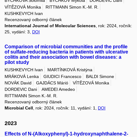
BYCHKOVA Solomiia
BYCHKOV Mykola
DORDEVIC Dani
VÍTĚZOVÁ Monika
RITTMANN Simon K.-M. R.
KUSHKEVYCH Ivan
Recenzovaný odborný článek
International Journal of Molecular Sciences
, rok: 2024, ročník:
25, vydání: 3,
DOI
Comparison of microbial communities and the profile
of sulfate-reducing bacteria in patients with ulcerative
colitis and their association with bowel diseases: a
pilot study
KUSHKEVYCH Ivan
MARTÍNKOVÁ Kristýna
MRÁKOVÁ Lenka
GIUDICI Francesco
BALDI Simone
NOVÁK David
GAJDÁCS Márió
VÍTĚZOVÁ Monika
DORDEVIC Dani
AMEDEI Amedeo
RITTMANN Simon K.-M. R.
Recenzovaný odborný článek
Microbial Cell
, rok: 2024, ročník: 11, vydání: 1,
DOI
2023
Effects of N-(Alkoxyphenyl)-1-hydroxynaphthalene-2-