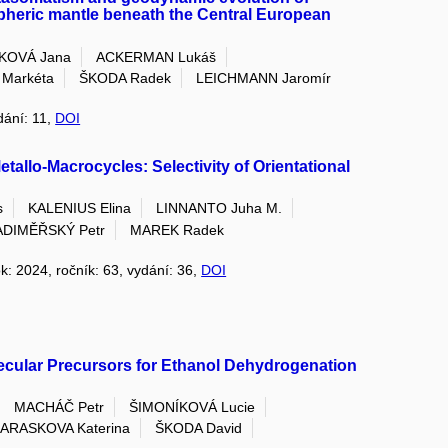
spheric mantle beneath the Central European
KOVÁ Jana
ACKERMAN Lukáš
Markéta
ŠKODA Radek
LEICHMANN Jaromír
ydání: 11,
DOI
allo-Macrocycles: Selectivity of Orientational
s
KALENIUS Elina
LINNANTO Juha M.
ADIMĚŘSKÝ Petr
MAREK Radek
ok: 2024, ročník: 63, vydání: 36,
DOI
cular Precursors for Ethanol Dehydrogenation
MACHÁČ Petr
ŠIMONÍKOVÁ Lucie
ARASKOVA Katerina
ŠKODA David