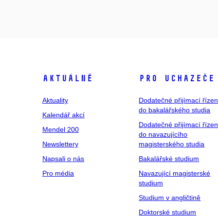
Aktuálně
Pro uchazeče
Aktuality
Dodatečné přijímací řízen
do bakalářského studia
Kalendář akcí
Dodatečné přijímací řízen
Mendel 200
do navazujícího
Newslettery
magisterského studia
Napsali o nás
Bakalářské studium
Pro média
Navazující magisterské
studium
Studium v angličtině
Doktorské studium