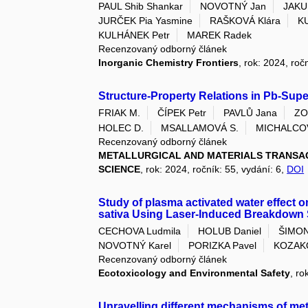
PAUL Shib Shankar
NOVOTNÝ Jan
JAKU
JURČEK Pia Yasmine
RAŠKOVÁ Klára
K
KULHÁNEK Petr
MAREK Radek
Recenzovaný odborný článek
Inorganic Chemistry Frontiers
, rok: 2024, roč
Structure-Property Relations in Pb-Sup
FRIAK M.
ČÍPEK Petr
PAVLŮ Jana
ZO
HOLEC D.
MSALLAMOVÁ S.
MICHALCOV
Recenzovaný odborný článek
METALLURGICAL AND MATERIALS TRANSAC
SCIENCE
, rok: 2024, ročník: 55, vydání: 6,
DOI
Study of plasma activated water effect
sativa Using Laser-Induced Breakdown
CECHOVA Ludmila
HOLUB Daniel
ŠIMON
NOVOTNÝ Karel
PORIZKA Pavel
KOZAK
Recenzovaný odborný článek
Ecotoxicology and Environmental Safety
, ro
Unravelling different mechanisms of m