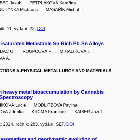
BEC Jakub
PETRLÁKOVÁ Kateřina
UCHYNKA Michaela
MASAŘÍK Michal
ník: 11, vydání: 23,
DOI
ersaturated Metastable Sn-Rich Pb-Sn Alloys
BAČ O.
ROUPCOVÁ P.
MIHALIKOVÁ I.
Á A.
TIONS A-PHYSICAL METALLURGY AND MATERIALS
 on heavy metal bioaccumulation by Cannabis
 Spectroscopy
ÍKOVÁ Lucie
MODLITBOVA Pavlina
OVA Zdenka
KRCMA Frantisek
KAISER Jozef
k: 2024, ročník: 283, vydání: SEP,
DOI
etasomatism and geodynamic evolution of