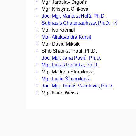
Mgr. Jaroslav Drgoňa
Mgr. Kristýna Gilíková
doc. Mgr. Markéta Holá, Ph.D.
Subhasis Chattopadhyay, Ph.D.
Mgr. Ivo Krempl
Mgr. Aliaksandra Kursit
Mgr. Dávid Mikšík
Shib Shankar Paul, Ph.D.
doc. Mgr. Jana Pavlů, Ph.D.
Mgr. Lukáš Pečinka, Ph.D.
Mgr. Markéta Stráníková
Mgr. Lucie Šimoníková
doc. Mgr. Tomáš Vaculovič, Ph.D.
Mgr. Karel Weiss