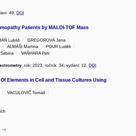
dání: 49,
DOI
mmopathy Patients by MALDI-TOF Mass
ÁŇ Lukáš
GREGOROVÁ Jana
ALMÁŠI Martina
POUR Luděk
Sabina
VAŇHARA Petr
pectrometry
, rok: 2023, ročník: 34, vydání: 12,
DOI
s Of Elements in Cell and Tissue Cultures Using
VACULOVIČ Tomáš
ích