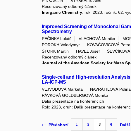
PINKAS Jiří
STÝSKALÍK Aleš
Recenzovaný odborný článek
Inorganic Chemistry
, rok: 2023, ročník: 62, vy
Improved Screening of Monoclonal Ga
Spectrometry
PEČINKA Lukáš
VLACHOVÁ Monika
MOR
POROKH Volodymyr
KOVAČOVICOVÁ Petra
ŠTORK Martin
HAVEL Josef
ŠEVČÍKOVÁ 
Recenzovaný odborný článek
Journal of the American Society for Mass S
Single-cell and High-resolution Analysi
LA-ICP-MS
VEJVODOVÁ Markéta
NAVRÁTILOVÁ Polina
PÁVKOVÁ GOLDBERGOVÁ Monika
Další prezentace na konferencích
Rok: 2023, druh: Další prezentace na konferenc
1
2
3
4
Předchozí
Další