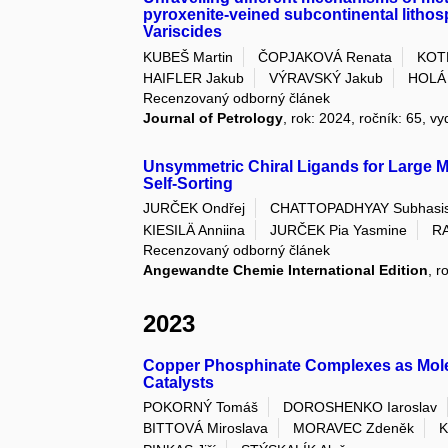
pyroxenite-veined subcontinental litho
Variscides
KUBEŠ Martin
ČOPJAKOVÁ Renata
KOT
HAIFLER Jakub
VÝRAVSKÝ Jakub
HOLÁ 
Recenzovaný odborný článek
Journal of Petrology
, rok: 2024, ročník: 65, v
Unsymmetric Chiral Ligands for Large Met
Self-Sorting
JURČEK Ondřej
CHATTOPADHYAY Subhasi
KIESILÄ Anniina
JURČEK Pia Yasmine
R
Recenzovaný odborný článek
Angewandte Chemie International Edition
, r
2023
Copper Phosphinate Complexes as Mole
Catalysts
POKORNÝ Tomáš
DOROSHENKO Iaroslav
BITTOVÁ Miroslava
MORAVEC Zdeněk
K