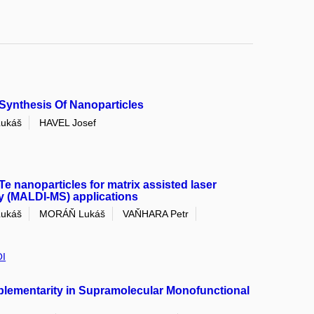
Synthesis Of Nanoparticles
Lukáš
HAVEL Josef
Te nanoparticles for matrix assisted laser
y (MALDI-MS) applications
Lukáš
MORÁŇ Lukáš
VAŇHARA Petr
I
plementarity in Supramolecular Monofunctional