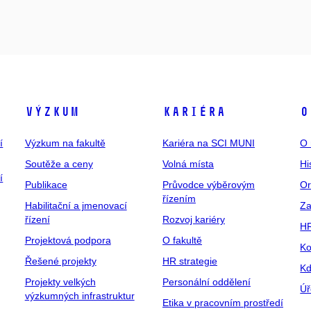
Výzkum
Kariéra
O
í
Výzkum na fakultě
Kariéra na SCI MUNI
O 
Soutěže a ceny
Volná místa
Hi
í
Publikace
Průvodce výběrovým
Or
řízením
Habilitační a jmenovací
Za
řízení
Rozvoj kariéry
H
Projektová podpora
O fakultě
Ko
Řešené projekty
HR strategie
Kd
Projekty velkých
Personální oddělení
Úř
výzkumných infrastruktur
Etika v pracovním prostředí