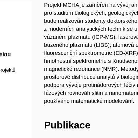
Projekt MCHA je zaměřen na vývoj an
pro studium biologických, geologickýc
bude realizován studenty doktorského
z moderních analytických technik se u
vázaném plazmatu (ICP-MS), laserová
buzeného plazmatu (LIBS), atomová e
fluorescenční spektrometrie (ED-XRF)
jektu
hmotnostní spektrometrie s Knudseno
magnetické rezonance (NMR). Metody
rojektů
prostorové distribuce analytů v biolog
podpora vývoje protinádorových léčiv a
fázových rovnováh slitin a nanomateriál
používáno matematické modelování.
Publikace