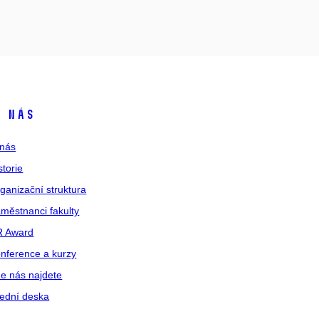
 nás
nás
storie
ganizační struktura
městnanci fakulty
R Award
nference a kurzy
e nás najdete
ední deska