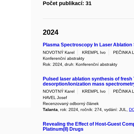
Počet publikací: 31
2024
Plasma Spectroscopy In Laser Ablation 
NOVOTNÝ Karel
KREMPL Ivo
PEČINKA 
Konferenční abstrakty
Rok: 2024, druh: Konferenční abstrakty
Pulsed laser ablation synthesis of fresh 
desorption/ionization mass spectrometr
NOVOTNÝ Karel
KREMPL Ivo
PEČINKA 
HAVEL Josef
Recenzovaný odborný článek
Talanta
, rok: 2024, ročník: 274, vydání: JUL,
DO
Revealing the Effect of Host-Guest Com
Platinum(II) Drugs