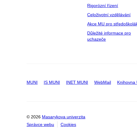
Rigorózní řízení
Celoživotní vzdělávání
Akce MU pro středoškolá
Důležité informace pro
uchazeče
MUNI
IS MUNI
INET MUNI
WebMail
Knihovna
© 2026
Masarykova univerzita
Správce webu
Cookies