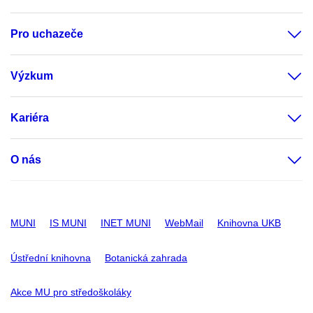
Pro uchazeče
Výzkum
Kariéra
O nás
MUNI
IS MUNI
INET MUNI
WebMail
Knihovna UKB
Ústřední knihovna
Botanická zahrada
Akce MU pro středoškoláky