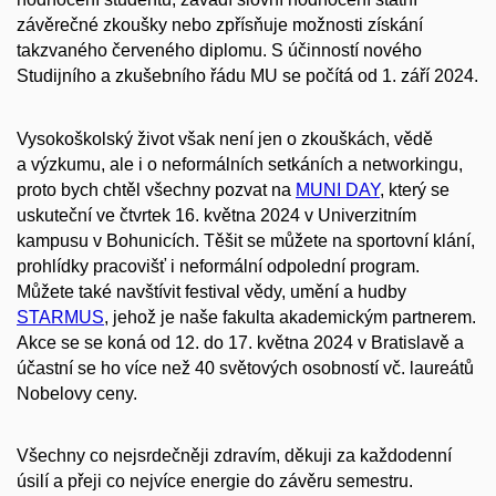
závěrečné zkoušky nebo zpřísňuje možnosti získání
takzvaného červeného diplomu. S účinností nového
Studijního a zkušebního řádu MU se počítá od 1. září 2024.
Vysokoškolský život však není jen o zkouškách, vědě
a výzkumu, ale i o neformálních setkáních a networkingu,
proto bych chtěl všechny pozvat na
MUNI DAY
, který se
uskuteční ve čtvrtek 16. května 2024 v Univerzitním
kampusu v Bohunicích. Těšit se můžete na sportovní klání,
prohlídky pracovišť i neformální odpolední program.
Můžete také navštívit festival vědy, umění a hudby
STARMUS
, jehož je naše fakulta akademickým partnerem.
Akce se se koná od 12. do 17. května 2024 v Bratislavě a
účastní se ho více než 40 světových osobností vč. laureátů
Nobelovy ceny.
Všechny co nejsrdečněji zdravím, děkuji za každodenní
úsilí a přeji co nejvíce energie do závěru semestru.