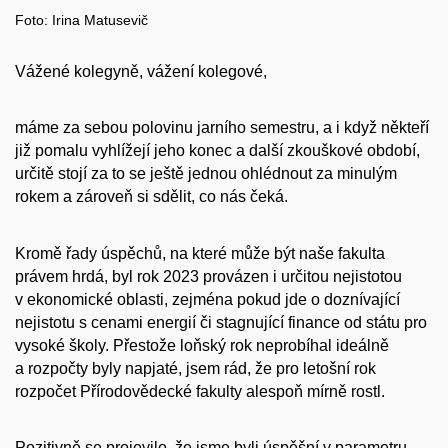
Foto: Irina Matusevič
Vážené kolegyně, vážení kolegové,
máme za sebou polovinu jarního semestru, a i když někteří
již pomalu vyhlížejí jeho konec a další zkouškové období,
určitě stojí za to se ještě jednou ohlédnout za minulým
rokem a zároveň si sdělit, co nás čeká.
Kromě řady úspěchů, na které může být naše fakulta
právem hrdá, byl rok 2023 provázen i určitou nejistotou
v ekonomické oblasti, zejména pokud jde o doznívající
nejistotu s cenami energií či stagnující finance od státu pro
vysoké školy. Přestože loňský rok neprobíhal ideálně
a rozpočty byly napjaté, jsem rád, že pro letošní rok
rozpočet Přírodovědecké fakulty alespoň mírně rostl.
Pozitivně se projevilo, že jsme byli úspěšní v parametru