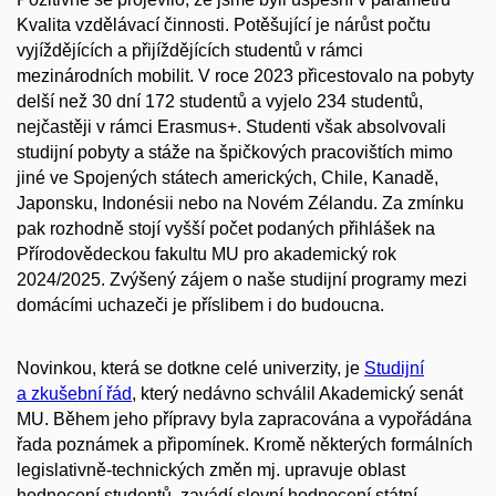
Kvalita vzdělávací činnosti. Potěšující je nárůst počtu
vyjíždějících a přijíždějících studentů v rámci
mezinárodních mobilit. V roce 2023 přicestovalo na pobyty
delší než 30 dní 172 studentů a vyjelo 234 studentů,
nejčastěji v rámci Erasmus+. Studenti však absolvovali
studijní pobyty a stáže na špičkových pracovištích mimo
jiné ve Spojených státech amerických, Chile, Kanadě,
Japonsku, Indonésii nebo na Novém Zélandu. Za zmínku
pak rozhodně stojí vyšší počet podaných přihlášek na
Přírodovědeckou fakultu MU pro akademický rok
2024/2025. Zvýšený zájem o naše studijní programy mezi
domácími uchazeči je příslibem i do budoucna.
Novinkou, která se dotkne celé univerzity, je
Studijní
a zkušební řád
, který nedávno schválil Akademický senát
MU. Během jeho přípravy byla zapracována a vypořádána
řada poznámek a připomínek. Kromě některých formálních
legislativně-technických změn mj. upravuje oblast
hodnocení studentů, zavádí slovní hodnocení státní