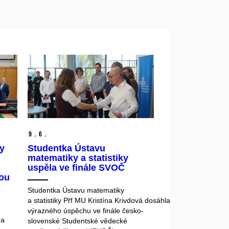
9.
6.
y
Studentka Ústavu
matematiky a statistiky
uspěla ve finále SVOČ
kou
Studentka Ústavu matematiky
a statistiky Přf MU Kristína Krivdová dosáhla
výrazného úspěchu ve finále česko-
ha
slovenské Studentské vědecké