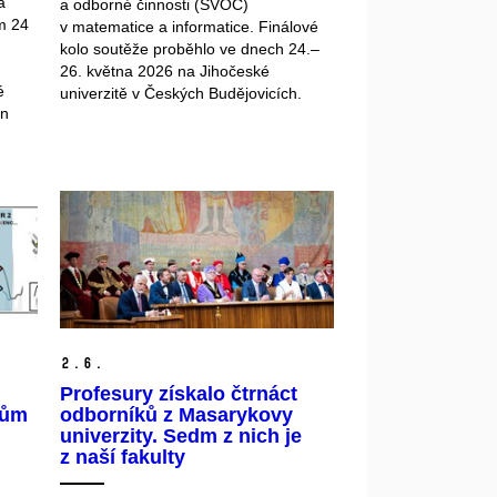
a
a odborné činnosti (SVOČ)
m 24
v matematice a informatice. Finálové
kolo soutěže proběhlo ve dnech 24.–
26. května 2026 na Jihočeské
é
univerzitě v Českých Budějovicích.
in
2.
6.
Profesury získalo čtrnáct
cům
odborníků z Masarykovy
univerzity. Sedm z nich je
z naší fakulty