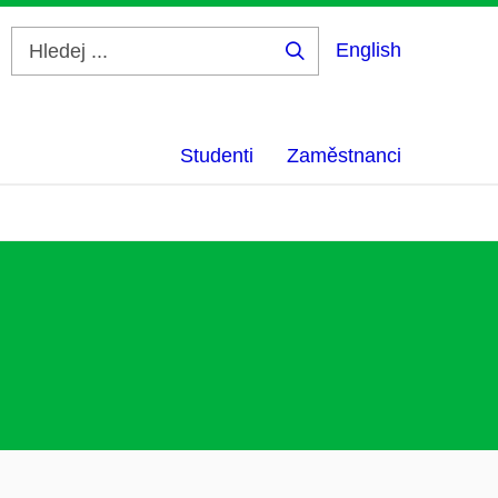
English
Hledej
...
Studenti
Zaměstnanci