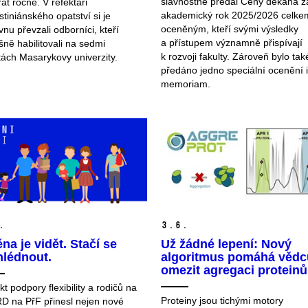
slavnostně předal Ceny děkana z
át ročně. V refektáři
akademický rok 2025/2026 celke
tiniánského opatství si je
oceněným, kteří svými výsledky
vnu převzali odborníci, kteří
a přístupem významně přispívají
ně habilitovali na sedmi
k rozvoji fakulty. Zároveň bylo tak
tách Masarykovy univerzity.
předáno jedno speciální ocenění 
memoriam.
.
3.
6.
na je vidět. Stačí se
Už žádné lepení: Nový
hlédnout.
algoritmus pomáhá věd
omezit agregaci proteinů
kt podpory flexibility a rodičů na
Proteiny jsou tichými motory
D na PřF přinesl nejen nové