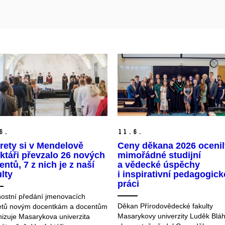
6.
11.
6.
rety si v Mendelově
Ceny děkana 2026 ocenil
ektáři převzalo 26 nových
mimořádné studijní
ntů, 7 z nich je z naší
a vědecké úspěchy
lty
i inspirativní pedagogic
práci
nostní předání jmenovacích
Děkan Přírodovědecké fakulty
etů novým docentkám a docentům
Masarykovy univerzity Luděk Blá
izuje Masarykova univerzita