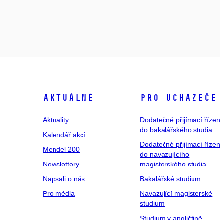
Aktuálně
Pro uchazeče
Aktuality
Dodatečné přijímací řízen
do bakalářského studia
Kalendář akcí
Dodatečné přijímací řízen
Mendel 200
do navazujícího
Newslettery
magisterského studia
Napsali o nás
Bakalářské studium
Pro média
Navazující magisterské
studium
Studium v angličtině