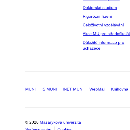
Doktorské studium
Rigorózní řízení
Celoživotní vzdělávání
Akce MU pro středoškolá
Důležité informace pro
uchazeče
MUNI
IS MUNI
INET MUNI
WebMail
Knihovna
© 2026
Masarykova univerzita
Správce webu
Cookies