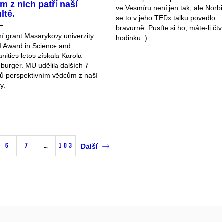
m z nich patří naší
ve Vesmíru není jen tak, ale Nor
ltě.
se to v jeho TEDx talku povedlo
bravurně. Pusťte si ho, máte-li čtv
ní grant Masarykovy univerzity
hodinku :).
 Award in Science and
ities letos získala Karola
nburger. MU udělila dalších 7
tů perspektivním vědcům z naší
ty.
6
7
…
103
Další