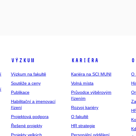
Výzkum
Kariéra
O
í
Výzkum na fakultě
Kariéra na SCI MUNI
O 
Soutěže a ceny
Volná místa
Hi
í
Publikace
Průvodce výběrovým
Or
řízením
Habilitační a jmenovací
Za
řízení
Rozvoj kariéry
H
Projektová podpora
O fakultě
Ko
Řešené projekty
HR strategie
Kd
Projekty velkých
Personální oddělení