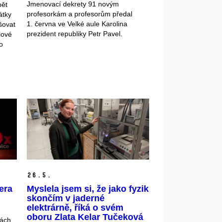
Jmenovací dekrety 91 novým
bět
profesorkám a profesorům předal
átky
1. června ve Velké aule Karolina
pšovat
prezident republiky Petr Pavel.
lové
o
26.
5.
era
Myslela jsem si, že jako fyzik
skončím v jaderné
elektrárně, říká o svém
oboru Zlata Kelar Tučeková
lách