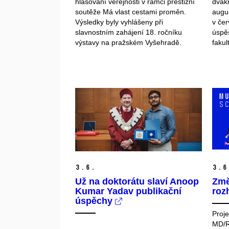
hlasování veřejnosti v rámci prestižní
dvakr
soutěže Má vlast cestami proměn.
augus
Výsledky byly vyhlášeny při
v čer
slavnostním zahájení 18. ročníku
úspěš
výstavy na pražském Vyšehradě.
fakul
3.
6.
3.
6
Už na doktorátu slaví Anoop
Změ
Kumar Yadav publikační
roz
úspěchy
Proje
MD/R