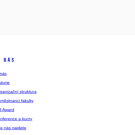
 nás
nás
storie
ganizační struktura
městnanci fakulty
R Award
nference a kurzy
e nás najdete