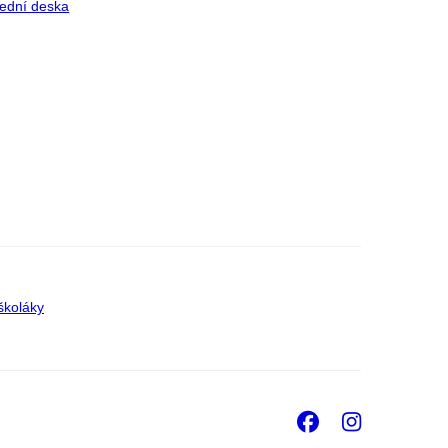
ední deska
školáky
Facebook
Insta