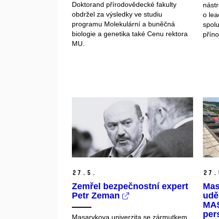
Doktorand přírodovědecké fakulty
nástr
obdržel za výsledky ve studiu
o lea
programu Molekulární a buněčná
spolu
biologie a genetika také Cenu rektora
příno
MU.
27.
5.
27.
Zemřel bezpečnostní expert
Mas
Petr Zeman
udě
MAS
per
Masarykova univerzita se zármutkem