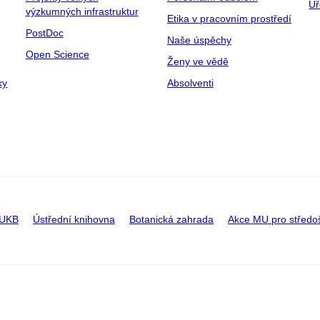
Úř
výzkumných infrastruktur
Etika v pracovním prostředí
PostDoc
Naše úspěchy
Open Science
Ženy ve vědě
ky
Absolventi
 UKB
Ústřední knihovna
Botanická zahrada
Akce MU pro středo