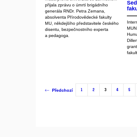
Sed
přijala zprávu o úmrtí brigádního
faku
generála RNDr. Petra Zemana,
absolventa Přírodovědecké fakulty
Inter
MU, někdejšího představitele českého
MUNI
disentu, bezpečnostního experta
Human
a pedagoga.
Dille
gran
fakul
1
2
3
4
5
Předchozí