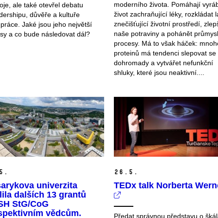
moderního života. Pomáhají vyrá
oje, ale také otevřel debatu
život zachraňující léky, rozkládat l
dershipu, důvěře a kultuře
znečišťující životní prostředí, zle
práce. Jaké jsou jeho největší
naše potraviny a pohánět průmys
sy a co bude následovat dál?
procesy. Má to však háček: mnoh
proteinů má tendenci slepovat se
dohromady a vytvářet nefunkční
shluky, které jsou neaktivní....
5.
26.
5.
arykova univerzita
TEDx talk Norberta Wern
lila dalších 13 grantů
H StG/CoG
spektivním vědcům.
Předat správnou představu o šká