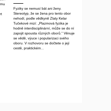
bimu
Fyziky se nemusí bát ani ženy.
Stereotyp, že se žena pro tento obor
rt
nehodí, podle vědkyně Zlaty Kelar
Tučekové mizí: „Plazmová fyzika je
hodně interdisciplinární, může se do ní
zapojit spousta různých oborů.” Věnuje
se vědě, výuce i popularizaci svého
oboru. V rozhovoru se dočtete o její
cestě, praktickém...