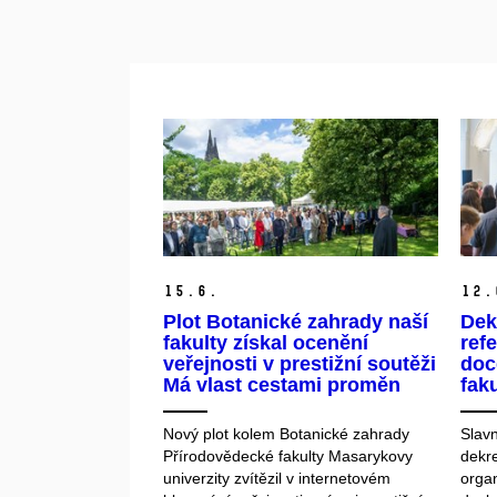
15.
6.
12.
Plot Botanické zahrady naší
Dek
fakulty získal ocenění
ref
veřejnosti v prestižní soutěži
doce
Má vlast cestami proměn
faku
Nový plot kolem Botanické zahrady
Slav
Přírodovědecké fakulty Masarykovy
dekr
univerzity zvítězil v internetovém
organ