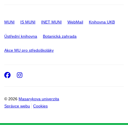
MUNI
IS MUNI
INET MUNI
WebMail
Knihovna UKB
Ústřední knihovna
Botanická zahrada
Akce MU pro středoškoláky
Facebook
Instagram
© 2026
Masarykova univerzita
Správce webu
Cookies