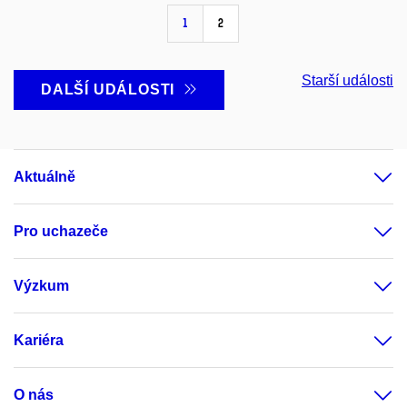
1
2
Starší události
DALŠÍ UDÁLOSTI
Aktuálně
Pro uchazeče
Výzkum
Kariéra
O nás