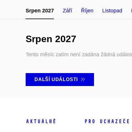
Srpen 2027
Září
Říjen
Listopad
Srpen 2027
Tento měsíc zatím není zadána žádná událos
DALŠÍ UDÁLOSTI
Aktuálně
Pro uchazeče