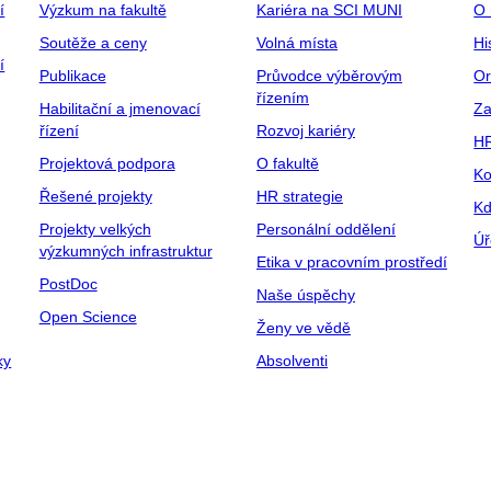
í
Výzkum na fakultě
Kariéra na SCI MUNI
O 
Soutěže a ceny
Volná místa
Hi
í
Publikace
Průvodce výběrovým
Or
řízením
Habilitační a jmenovací
Za
řízení
Rozvoj kariéry
H
Projektová podpora
O fakultě
Ko
Řešené projekty
HR strategie
Kd
Projekty velkých
Personální oddělení
Úř
výzkumných infrastruktur
Etika v pracovním prostředí
PostDoc
Naše úspěchy
Open Science
Ženy ve vědě
ky
Absolventi