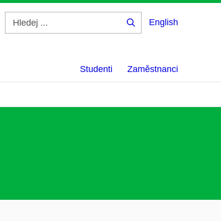
English
Hledej
...
Studenti
Zaměstnanci