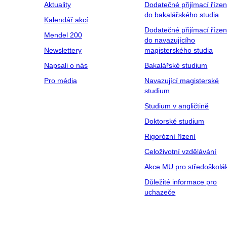
Aktuality
Dodatečné přijímací řízen
do bakalářského studia
Kalendář akcí
Dodatečné přijímací řízen
Mendel 200
do navazujícího
Newslettery
magisterského studia
Napsali o nás
Bakalářské studium
Pro média
Navazující magisterské
studium
Studium v angličtině
Doktorské studium
Rigorózní řízení
Celoživotní vzdělávání
Akce MU pro středoškolá
Důležité informace pro
uchazeče