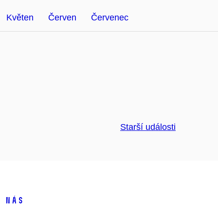
Květen
Červen
Červenec
Starší události
 nás