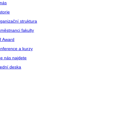
nás
storie
ganizační struktura
městnanci fakulty
R Award
nference a kurzy
e nás najdete
ední deska