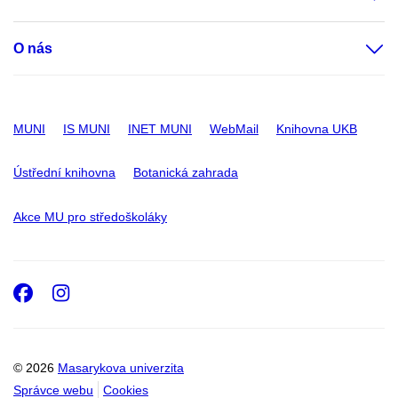
O nás
MUNI
IS MUNI
INET MUNI
WebMail
Knihovna UKB
Ústřední knihovna
Botanická zahrada
Akce MU pro středoškoláky
Facebook
Instagram
© 2026
Masarykova univerzita
Správce webu
Cookies