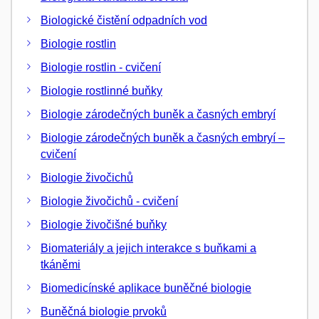
Biologické čistění odpadních vod
Biologie rostlin
Biologie rostlin - cvičení
Biologie rostlinné buňky
Biologie zárodečných buněk a časných embryí
Biologie zárodečných buněk a časných embryí –
cvičení
Biologie živočichů
Biologie živočichů - cvičení
Biologie živočišné buňky
Biomateriály a jejich interakce s buňkami a
tkáněmi
Biomedicínské aplikace buněčné biologie
Buněčná biologie prvoků