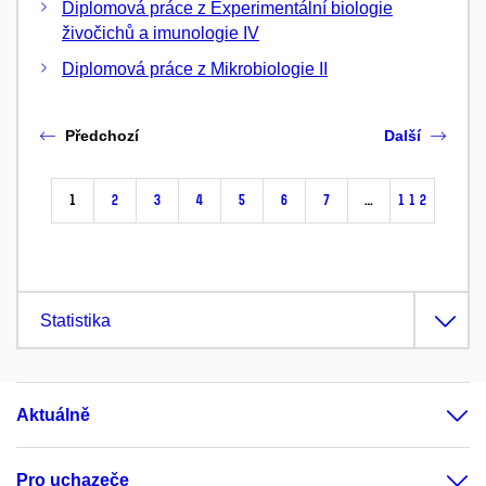
Diplomová práce z Experimentální biologie
živočichů a imunologie IV
Diplomová práce z Mikrobiologie II
Předchozí
Další
1
2
3
4
5
6
7
…
112
Statistika
Aktuálně
Pro uchazeče