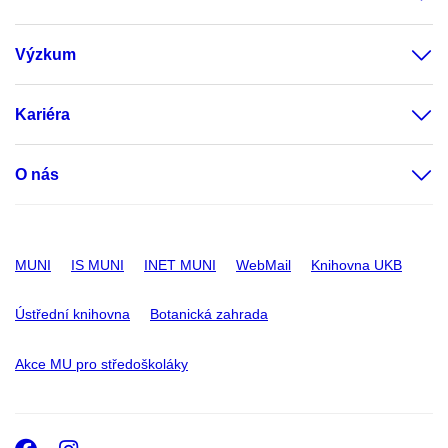
Výzkum
Kariéra
O nás
MUNI
IS MUNI
INET MUNI
WebMail
Knihovna UKB
Ústřední knihovna
Botanická zahrada
Akce MU pro středoškoláky