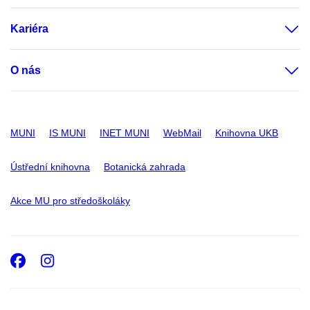
Kariéra
O nás
MUNI
IS MUNI
INET MUNI
WebMail
Knihovna UKB
Ústřední knihovna
Botanická zahrada
Akce MU pro středoškoláky
Facebook
Instagram