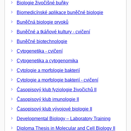
Biologie živočišné buňky
Biomedicínské aplikace buněčné biologie
Buněčná biologie prvoků
Buněčné a tkáňové kultury - cvičení
Buněčné biotechnologie
Cytogenetika - cvičení
Cytogenetika a cytogenomika
Cytologie a morfologie bakterií
Cytologie a morfologie bakterií - cvičení
Časopisový klub fyziologie živočichů II
Časopisový klub imunologie II
Časopisový klub vývojové biologie II
Developmental Biology – Laboratory Training
Diploma Thesis in Molecular and Cell Biology II