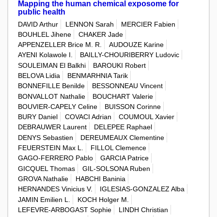
Mapping the human chemical exposome for
public health
DAVID Arthur
LENNON Sarah
MERCIER Fabien
BOUHLEL Jihene
CHAKER Jade
APPENZELLER Brice M. R.
AUDOUZE Karine
AYENI Kolawole I.
BAILLY-CHOURIBERRY Ludovic
SOULEIMAN El Balkhi
BAROUKI Robert
BELOVA Lidia
BENMARHNIA Tarik
BONNEFILLE Benilde
BESSONNEAU Vincent
BONVALLOT Nathalie
BOUCHART Valerie
BOUVIER-CAPELY Celine
BUISSON Corinne
BURY Daniel
COVACI Adrian
COUMOUL Xavier
DEBRAUWER Laurent
DELEPEE Raphael
DENYS Sebastien
DEREUMEAUX Clementine
FEUERSTEIN Max L.
FILLOL Clemence
GAGO-FERRERO Pablo
GARCIA Patrice
GICQUEL Thomas
GIL-SOLSONA Ruben
GROVA Nathalie
HABCHI Baninia
HERNANDES Vinicius V.
IGLESIAS-GONZALEZ Alba
JAMIN Emilien L.
KOCH Holger M.
LEFEVRE-ARBOGAST Sophie
LINDH Christian