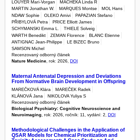
LOUYER Mari-Vorgan
MACHEKA Linda R
MARTIN Jonathan W.
MARQUES Montse
MOL Hans
NDAW Sophie
OLEKO Amivi
PAPAZIAN Stefano
PŘIBYLOVÁ Petra
PRICE Elliott James
SCHYMANSKI Emma L.
THIELE Solveig
WARTH Benedikt
ZEMAN Florence
BLANC Etienne
ANTIGNAC Jean-Philippe
LE BIZEC Bruno
SAMSON Michel
Recenzovaný odborný článek
Nature Medicine
, rok: 2026,
DOI
Maternal Antenatal Depression and Deviations
From Normative Brain Development in Offspring
MAREČKOVÁ Klára
MAREČEK Radek
KLÁNOVÁ Jana
NIKOLOVA Yuliya S
Recenzovaný odborný článek
Biological Psychiatry: Cognitive Neuroscience and
Neuroimaging
, rok: 2026, ročník: 11, vydání: 2,
DOI
Methodological Challenges in the Application of
QSAR Models for Chemical Prioritization and