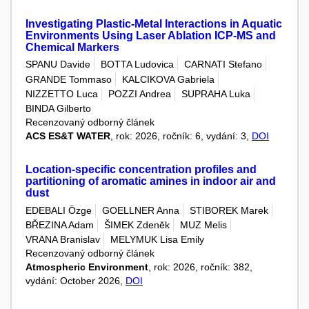
Investigating Plastic-Metal Interactions in Aquatic
Environments Using Laser Ablation ICP-MS and
Chemical Markers
SPANU Davide
BOTTA Ludovica
CARNATI Stefano
GRANDE Tommaso
KALCIKOVA Gabriela
NIZZETTO Luca
POZZI Andrea
SUPRAHA Luka
BINDA Gilberto
Recenzovaný odborný článek
ACS ES&T WATER
, rok: 2026, ročník: 6, vydání: 3,
DOI
Location-specific concentration profiles and
partitioning of aromatic amines in indoor air and
dust
EDEBALI Özge
GOELLNER Anna
STIBOREK Marek
BŘEZINA Adam
ŠIMEK Zdeněk
MUZ Melis
VRANA Branislav
MELYMUK Lisa Emily
Recenzovaný odborný článek
Atmospheric Environment
, rok: 2026, ročník: 382,
vydání: October 2026,
DOI