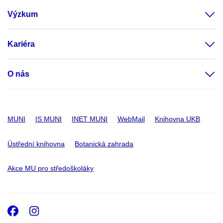
Výzkum
Kariéra
O nás
MUNI
IS MUNI
INET MUNI
WebMail
Knihovna UKB
Ústřední knihovna
Botanická zahrada
Akce MU pro středoškoláky
Facebook
Instagram