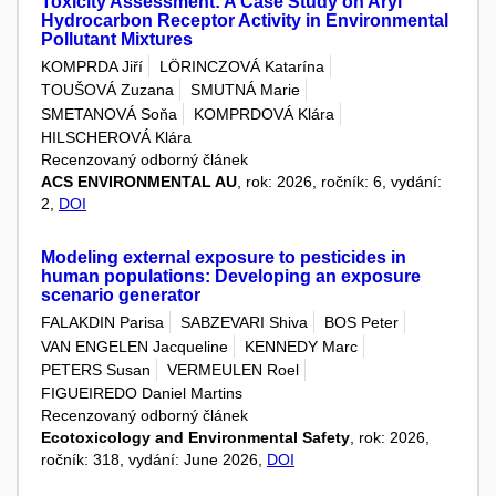
Toxicity Assessment: A Case Study on Aryl
Hydrocarbon Receptor Activity in Environmental
Pollutant Mixtures
KOMPRDA Jiří
LÖRINCZOVÁ Katarína
TOUŠOVÁ Zuzana
SMUTNÁ Marie
SMETANOVÁ Soňa
KOMPRDOVÁ Klára
HILSCHEROVÁ Klára
Recenzovaný odborný článek
ACS ENVIRONMENTAL AU
, rok: 2026, ročník: 6, vydání:
2,
DOI
Modeling external exposure to pesticides in
human populations: Developing an exposure
scenario generator
FALAKDIN Parisa
SABZEVARI Shiva
BOS Peter
VAN ENGELEN Jacqueline
KENNEDY Marc
PETERS Susan
VERMEULEN Roel
FIGUEIREDO Daniel Martins
Recenzovaný odborný článek
Ecotoxicology and Environmental Safety
, rok: 2026,
ročník: 318, vydání: June 2026,
DOI