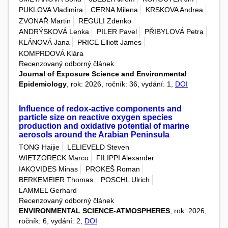
PUKLOVA Vladimira
CERNA Milena
KRSKOVA Andrea
ZVONAŘ Martin
REGULI Zdenko
ANDRÝSKOVÁ Lenka
PILER Pavel
PŘIBYLOVÁ Petra
KLÁNOVÁ Jana
PRICE Elliott James
KOMPRDOVÁ Klára
Recenzovaný odborný článek
Journal of Exposure Science and Environmental
Epidemiology
, rok: 2026, ročník: 36, vydání: 1,
DOI
Influence of redox-active components and
particle size on reactive oxygen species
production and oxidative potential of marine
aerosols around the Arabian Peninsula
TONG Haijie
LELIEVELD Steven
WIETZORECK Marco
FILIPPI Alexander
IAKOVIDES Minas
PROKEŠ Roman
BERKEMEIER Thomas
POSCHL Ulrich
LAMMEL Gerhard
Recenzovaný odborný článek
ENVIRONMENTAL SCIENCE-ATMOSPHERES
, rok: 2026,
ročník: 6, vydání: 2,
DOI