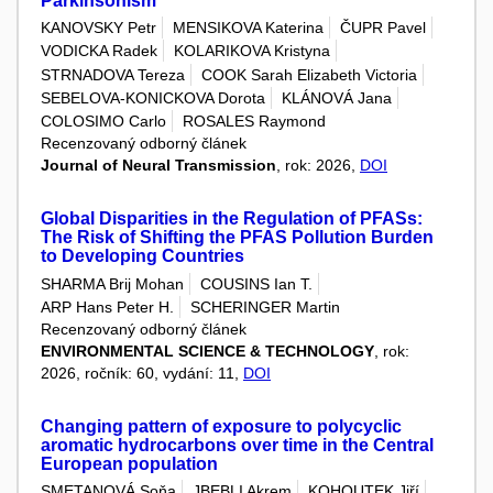
Parkinsonism
KANOVSKY Petr
MENSIKOVA Katerina
ČUPR Pavel
VODICKA Radek
KOLARIKOVA Kristyna
STRNADOVA Tereza
COOK Sarah Elizabeth Victoria
SEBELOVA-KONICKOVA Dorota
KLÁNOVÁ Jana
COLOSIMO Carlo
ROSALES Raymond
Recenzovaný odborný článek
Journal of Neural Transmission
, rok: 2026,
DOI
Global Disparities in the Regulation of PFASs:
The Risk of Shifting the PFAS Pollution Burden
to Developing Countries
SHARMA Brij Mohan
COUSINS Ian T.
ARP Hans Peter H.
SCHERINGER Martin
Recenzovaný odborný článek
ENVIRONMENTAL SCIENCE & TECHNOLOGY
, rok:
2026, ročník: 60, vydání: 11,
DOI
Changing pattern of exposure to polycyclic
aromatic hydrocarbons over time in the Central
European population
SMETANOVÁ Soňa
JBEBLI Akrem
KOHOUTEK Jiří