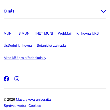
O nás
MUNI
IS MUNI
INET MUNI
WebMail
Knihovna UKB
Ústřední knihovna
Botanická zahrada
Akce MU pro středoškoláky
Facebook
Instagram
© 2026
Masarykova univerzita
Správce webu
Cookies