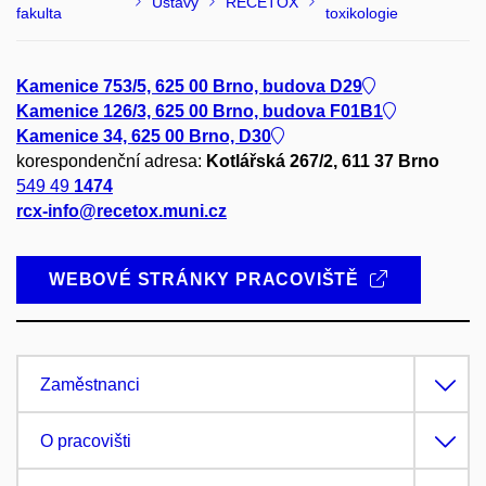
Ústavy
RECETOX
fakulta
toxikologie
Kamenice 753/5, 625 00 Brno, budova D29
Kamenice 126/3, 625 00 Brno, budova F01B1
Kamenice 34, 625 00 Brno, D30
korespondenční adresa:
Kotlářská 267/2, 611 37 Brno
549 49
1474
rcx-info@recetox.muni.cz
WEBOVÉ STRÁNKY PRACOVIŠTĚ
Zaměstnanci
O pracovišti