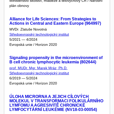
Ministerstvo školství, mládeže a tělovýchovy ČR / Národní
plán obnovy
Alliance for Life Sciences: From Strategies to
Actions in Central and Eastern Europe (964997)
MVDr. Zlatuše Novotná
Středoevropský technologický institut
5/2021 — 4/2024
Evropská unie / Horizon 2020
Signaling propensity in the microenvironment of
B cell chronic lymphocytic leukemia (802644)
prof. MUDr. Mgr. Marek Mráz, Ph.D.
Středoevropský technologický institut
6/2019 — 5/2024
Evropská unie / Horizon 2020
ÚLOHA MICRORNA A JEJICH CÍLOVÝCH
MOLEKUL V TRANSFORMACI FOLIKULÁRNÍHO
LYMFOMU A AGRESIVITĚ CHRONICKÉ
LYMFOCYTÁRNÍ LEUKÉMIE (NV18-03-00054)