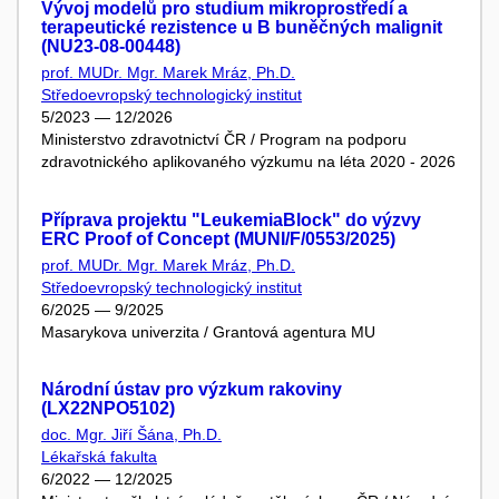
Vývoj modelů pro studium mikroprostředí a
terapeutické rezistence u B buněčných malignit
(NU23-08-00448)
prof. MUDr. Mgr. Marek Mráz, Ph.D.
Středoevropský technologický institut
5/2023 — 12/2026
Ministerstvo zdravotnictví ČR / Program na podporu
zdravotnického aplikovaného výzkumu na léta 2020 - 2026
Příprava projektu "LeukemiaBlock" do výzvy
ERC Proof of Concept (MUNI/F/0553/2025)
prof. MUDr. Mgr. Marek Mráz, Ph.D.
Středoevropský technologický institut
6/2025 — 9/2025
Masarykova univerzita / Grantová agentura MU
Národní ústav pro výzkum rakoviny
(LX22NPO5102)
doc. Mgr. Jiří Šána, Ph.D.
Lékařská fakulta
6/2022 — 12/2025