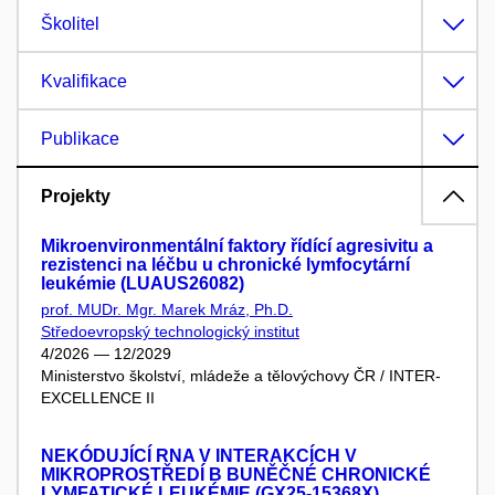
Školitel
Kvalifikace
Publikace
Projekty
Mikroenvironmentální faktory řídící agresivitu a
rezistenci na léčbu u chronické lymfocytární
leukémie (LUAUS26082)
prof. MUDr. Mgr. Marek Mráz, Ph.D.
Středoevropský technologický institut
4/2026 — 12/2029
Ministerstvo školství, mládeže a tělovýchovy ČR / INTER-
EXCELLENCE II
NEKÓDUJÍCÍ RNA V INTERAKCÍCH V
MIKROPROSTŘEDÍ B BUNĚČNÉ CHRONICKÉ
LYMFATICKÉ LEUKÉMIE (GX25-15368X)