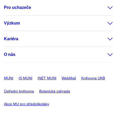
Pro uchazeče
Výzkum
Kariéra
O nás
MUNI
IS MUNI
INET MUNI
WebMail
Knihovna UKB
Ústřední knihovna
Botanická zahrada
Akce MU pro středoškoláky