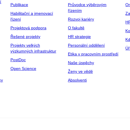
í
Publikace
Průvodce výběrovým
Or
řízením
Habilitační a jmenovací
Za
řízení
Rozvoj kariéry
H
Projektová podpora
O fakultě
Ko
Řešené projekty
HR strategie
Kd
Projekty velkých
Personální oddělení
Úř
výzkumných infrastruktur
Etika v pracovním prostředí
PostDoc
Naše úspěchy
Open Science
Ženy ve vědě
ky
Absolventi