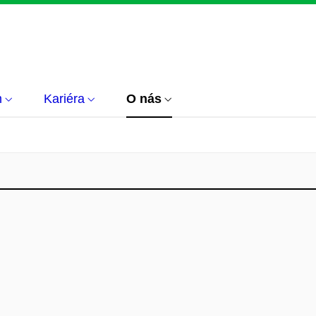
m
Kariéra
O nás