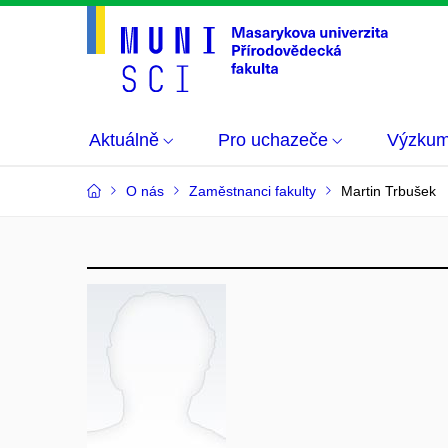
Aktuálně
Pro uchazeče
Výzku
O nás
Zaměstnanci fakulty
Martin Trbušek