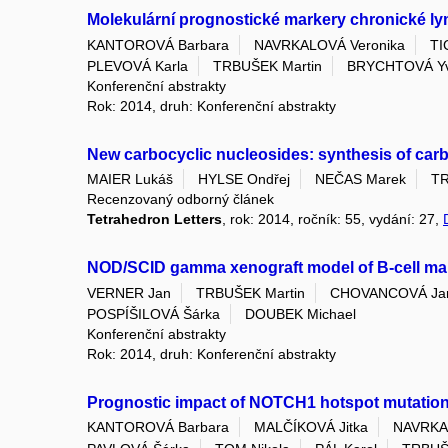
Molekulární prognostické markery chronické l
KANTOROVÁ Barbara
NAVRKALOVÁ Veronika
TI
PLEVOVÁ Karla
TRBUŠEK Martin
BRYCHTOVÁ Y
Konferenční abstrakty
Rok: 2014, druh: Konferenční abstrakty
New carbocyclic nucleosides: synthesis of carb
MAIER Lukáš
HYLSE Ondřej
NEČAS Marek
TR
Recenzovaný odborný článek
Tetrahedron Letters
, rok: 2014, ročník: 55, vydání: 27,
NOD/SCID gamma xenograft model of B-cell mali
VERNER Jan
TRBUŠEK Martin
CHOVANCOVÁ Ja
POSPÍŠILOVÁ Šárka
DOUBEK Michael
Konferenční abstrakty
Rok: 2014, druh: Konferenční abstrakty
Prognostic impact of NOTCH1 hotspot mutation 
KANTOROVÁ Barbara
MALČÍKOVÁ Jitka
NAVRKA