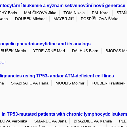
ymfocytární leukemie a význam sekvenování nové generace
CHÝ Boris
MALČÍKOVÁ Jitka
TOM Nikola
PÁL Karol
STAŇ
vona
DOUBEK Michael
MAYER Jiří
POSPÍŠILOVÁ Šárka
ocyclic pseudoisocytidine and its analogs
BUŠEK Martin
YTRE-ARNE Mari
DALHUS Bjorn
BJORAS Ma
DOI
gnancies using TP53- and/or ATM-deficient cell lines
na
ŠKABRAHOVÁ Hana
MOULIS Mojmír
FOLBER František
in TP53-mutated patients with chronic lymphocytic leukem
LOVÁ Veronika
ŠMARDOVÁ Jana
BRÁZDILOVÁ Kamila
PLE