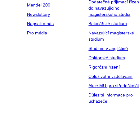
Dodatečné přijímací řízen
Mendel 200
do navazujícího
Newslettery
magisterského studia
Napsali o nás
Bakalářské studium
Pro média
Navazující magisterské
studium
Studium v angličtině
Doktorské studium
Rigorózní řízení
Celoživotní vzdělávání
Akce MU pro středoškolá
Důležité informace pro
uchazeče