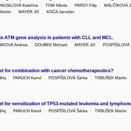
MUSILOVÁ Kateřina
TOM Nikola
PARDY Filip
MALČÍKOVÁ Ji
artin
MAYER Jiří
KOČA Jaroslav
to ATM gene analysis in patients with CLL and MCL.
NÍKOVÁ Andrea
DOUBEK Michael
MAYER Jiří
POSPÍŠILOVÁ 
rget for combination with cancer chemotherapeutics?
řej
PARUCH Kamil
POSPÍŠILOVÁ Šárka
TRBUŠEK Martin
rget for sensitization of TP53-mutated leukemia and lympho
řej
PARUCH Kamil
POSPÍŠILOVÁ Šárka
TRBUŠEK Martin