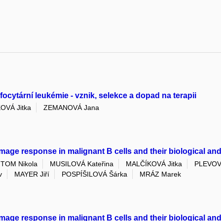
cytární leukémie - vznik, selekce a dopad na terapii
OVÁ Jitka
ZEMANOVÁ Jana
age response in malignant B cells and their biological and 
TOM Nikola
MUSILOVÁ Kateřina
MALČÍKOVÁ Jitka
PLEVOV
v
MAYER Jiří
POSPÍŠILOVÁ Šárka
MRÁZ Marek
age response in malignant B cells and their biological and 