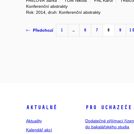
PAVLOVÁ Šárka
TOM Nikola
PÁL Karol
TRBUŠ
Konferenční abstrakty
Rok: 2014, druh: Konferenční abstrakty
1
…
6
7
8
9
1
Předchozí
Aktuálně
Pro uchazeče
Aktuality
Dodatečné přijímací řízen
do bakalářského studia
Kalendář akcí