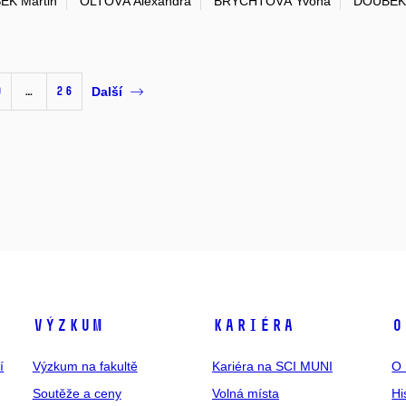
EK Martin
OLTOVÁ Alexandra
BRYCHTOVÁ Yvona
DOUBEK 
0
…
26
Další
Výzkum
Kariéra
O
í
Výzkum na fakultě
Kariéra na SCI MUNI
O 
Soutěže a ceny
Volná místa
Hi