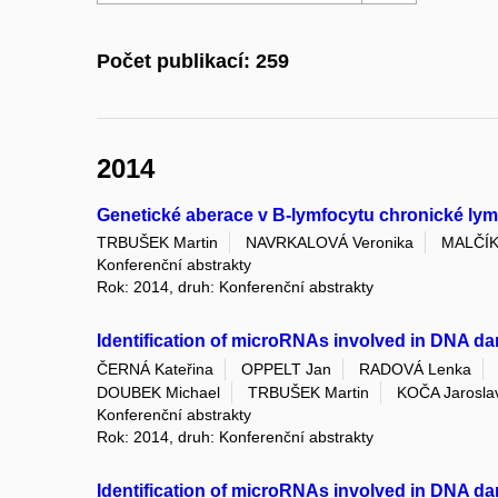
Počet publikací: 259
2014
Genetické aberace v B-lymfocytu chronické lymfo
TRBUŠEK Martin
NAVRKALOVÁ Veronika
MALČÍK
Konferenční abstrakty
Rok: 2014, druh: Konferenční abstrakty
Identification of microRNAs involved in DNA dam
ČERNÁ Kateřina
OPPELT Jan
RADOVÁ Lenka
DOUBEK Michael
TRBUŠEK Martin
KOČA Jarosla
Konferenční abstrakty
Rok: 2014, druh: Konferenční abstrakty
Identification of microRNAs involved in DNA dam