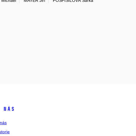
Michael
MAYER Jiří
POSPÍŠILOVÁ Šárka
 nás
nás
storie