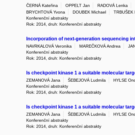
ČERNÁ Kateřina
OPPELT Jan
RADOVÁ Lenka
BRYCHTOVÁ Yvona
DOUBEK Michael
TRBUŠEK M
Konferenční abstrakty
Rok: 2014, druh: Konferenční abstrakty
Incorporation of next-generation sequencing in
NAVRKALOVÁ Veronika
MAREČKOVÁ Andrea
JA
Konferenční abstrakty
Rok: 2014, druh: Konferenční abstrakty
Is checkpoint kinase 1 a suitable molecular ta
ZEMANOVÁ Jana
ŠEBEJOVÁ Ludmila
HYLSE Ond
Konferenční abstrakty
Rok: 2014, druh: Konferenční abstrakty
Is checkpoint kinase 1 a suitable molecular ta
ZEMANOVÁ Jana
ŠEBEJOVÁ Ludmila
HYLSE Ond
Konferenční abstrakty
Rok: 2014, druh: Konferenční abstrakty