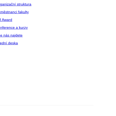
ganizační struktura
městnanci fakulty
R Award
nference a kurzy
e nás najdete
ední deska